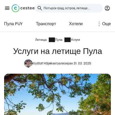
Пула PUY
Транспорт
Хотели
Още
Влезте в Cestee
... световната общност на туристите
Летища
Пула
Услуги
Услуги на летище Пула
Продължете с Google
Kryštof Hájek
актуализиран 31. 03. 2025
Продължете с Facebook
Продължете с имейл