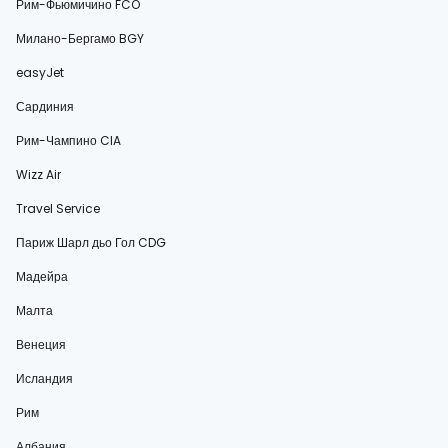
Рим-Фьюмичино FCO
Милано-Бергамо BGY
easyJet
Сардиния
Рим-Чампино CIA
Wizz Air
Travel Service
Париж Шарл дьо Гол CDG
Мадейра
Малта
Венеция
Исландия
Рим
Албания