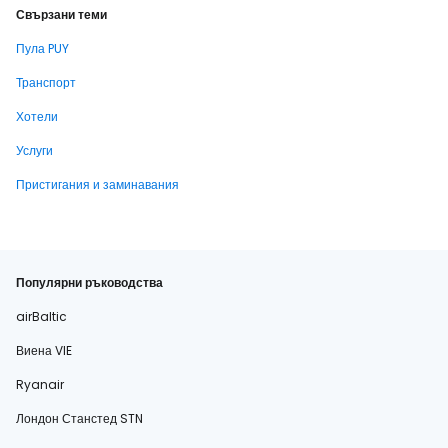
Свързани теми
Пула PUY
Транспорт
Хотели
Услуги
Пристигания и заминавания
Популярни ръководства
airBaltic
Виена VIE
Ryanair
Лондон Станстед STN