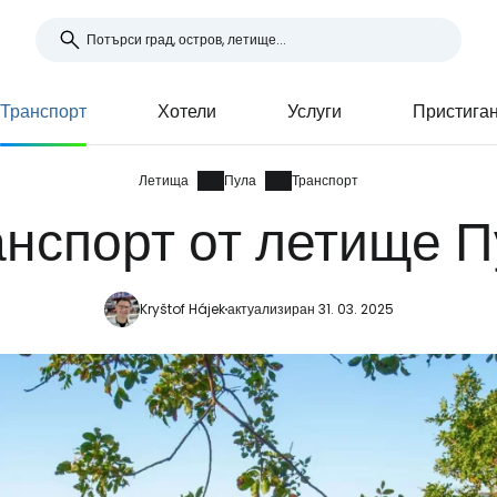
Транспорт
Хотели
Услуги
Пристига
Летища
Пула
Транспорт
анспорт от летище П
Kryštof Hájek
актуализиран 31. 03. 2025