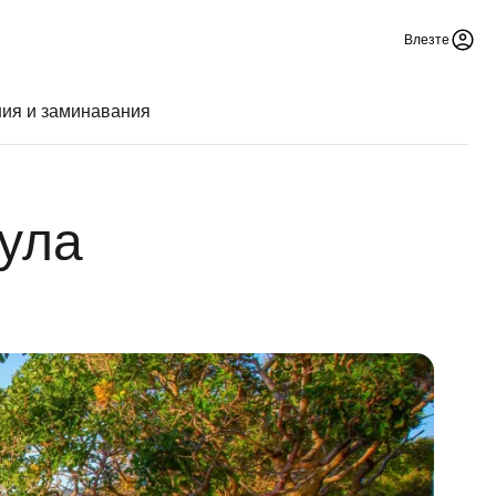
Влезте
ния и заминавания
ула