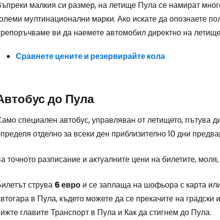
Въпреки малкия си размер, на летище Пула се намират мног
големи мултинационални марки. Ако искате да опознаете п
препоръчваме ви да наемете автомобил директно на летище
Сравнете цените и резервирайте кола
Автобус до Пула
Само специален автобус, управляван от летището, пътува д
пределя отделно за всеки ден приблизително 10 дни предва
а точното разписание и актуалните цени на билетите, моля,
Билетът струва
6 евро
и се заплаща на шофьора с карта или
втогара в Пула, където можете да се прекачите на градски
ижте главите Транспорт в Пула и Как да стигнем до Пула.