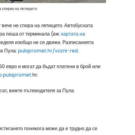
а спирка на летището
 вече не спира на летището. Автобусната
тра пеша от терминала (вж.
картата на
 неделя изобщо не се движи. Разписанията
 в Пула:
pulapromet.hr/vozni-red
.
50 евро и могат да бъдат платени в брой или
p.pulapromet.
hr.
ат, вижте пътеводителя за Пула.
истигането понякога може да е трудно да се