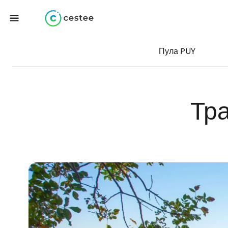
Пула PUY
Тр