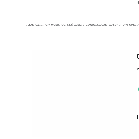
н
Тази статия може да съдържа партньорски връзки, от коит
А