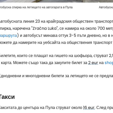
тобусна спирка на летището на автогарата в Пула
Автобусн
Автобусната линия 23 на крайградския обществен транспорт
пирка, наречена "Zračna Luka", се намира на около 700 ме
маршрута
) и автобусът минава оттук 3-5 пъти дневно, но в
можете да намерите на уебсайта на обществения транспорт
илетите, които се плащат на гишето на шофьора, струват 2,
 карта. Можете също така да закупите билет за
2 eur
на
sho
днодневни и многодневни билети за летището не се предлаг
Такси
Такситата до центъра на Пула струват около
16 eur
. След пр