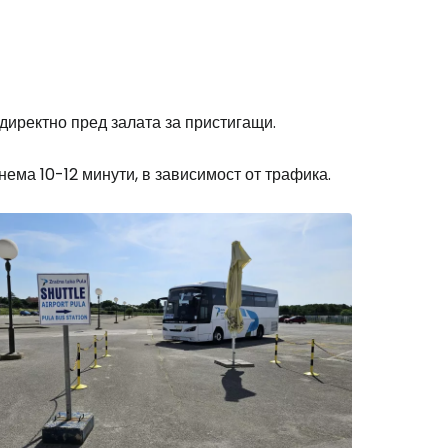
stee
 директно пред залата за пристигащи.
одължете с Google
нема 10-12 минути, в зависимост от трафика.
дължете с Facebook
дължете с имейл