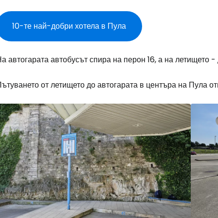
Влезте в Ce
10-те най-добри хотела в Пула
... световната общност на туристите
а автогарата автобусът спира на перон 16, а на летището -
Пр
ътуването от летището до автогарата в центъра на Пула от
Про
Про