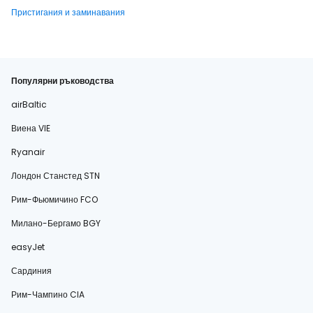
Пристигания и заминавания
Популярни ръководства
airBaltic
Виена VIE
Ryanair
Лондон Станстед STN
Рим-Фьюмичино FCO
Милано-Бергамо BGY
easyJet
Сардиния
Рим-Чампино CIA