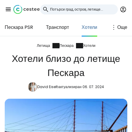
Пескара PSR
Транспорт
Хотели
Още
Влезте в Cestee
... световната общност на туристите
Летища
Пескара
Хотели
Хотели близо до летище
Продължете с Google
Пескара
David Eiselt
актуализиран 06. 07. 2024
Продължете с Facebook
Продължете с имейл