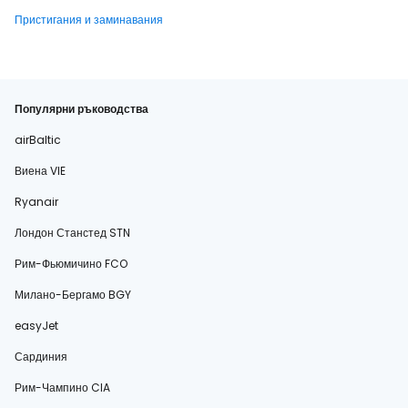
Пристигания и заминавания
Популярни ръководства
airBaltic
Виена VIE
Ryanair
Лондон Станстед STN
Рим-Фьюмичино FCO
Милано-Бергамо BGY
easyJet
Сардиния
Рим-Чампино CIA