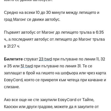
Средно на всеки 10 до 30 минути между летището и
град Магонг се движи автобус.
Първият автобус от Магонг до летището тръгва в 6:35
ч., а последният автобус от летището до Магонг тръгва
в 21:27 ч.
Билетите
струват
23 twd
при пътуване по линии 11, 32
и 35 или
51 twd
при пътуване по линия 31. Те се
заплащат в брой на гишето на шофьора или чрез карта
EasyCard, която се прикрепя към четеца при качване и
слизане.
Ако все още не сте закупили EasyCard от Тайпе,
Каосюн или други градове, можете да я закупите от