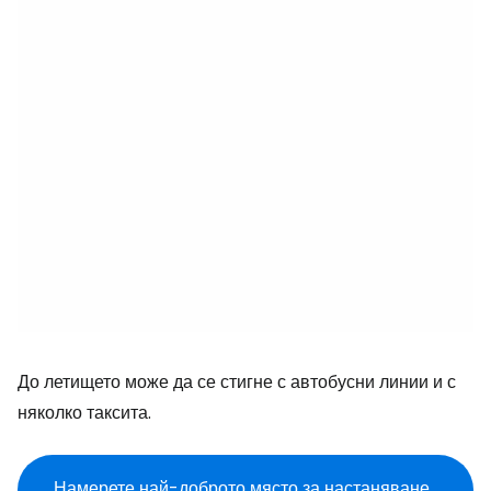
До летището може да се стигне с автобусни линии и с
няколко таксита.
Намерете най-доброто място за настаняване