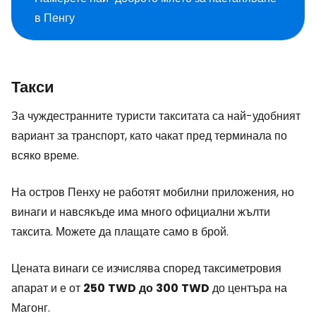
в Пенгу
Такси
За чуждестранните туристи такситата са най-удобният
вариант за транспорт, като чакат пред терминала по
всяко време.
На остров Пенху не работят мобилни приложения, но
винаги и навсякъде има много официални жълти
таксита. Можете да плащате само в брой.
Цената винаги се изчислява според таксиметровия
апарат и е от
250
TWD
до
300
TWD
до центъра на
Магонг.