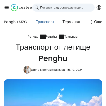
Penghu MZG
Транспорт
Терминал
Още
Влезте в Cestee
... световната общност на туристите
Летища
Penghu
Транспорт
Транспорт от летище
Продължете с Google
Penghu
David Eiselt
актуализиран 15. 10. 2024
Продължете с Facebook
Продължете с имейл