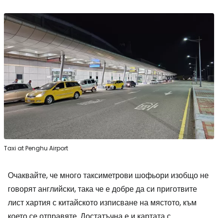
Taxi at Penghu Airport
Очаквайте, че много таксиметрови шофьори изобщо не
говорят английски, така че е добре да си приготвите
лист хартия с китайското изписване на мястото, към
което се отправяте. Достатъчна е и картата с