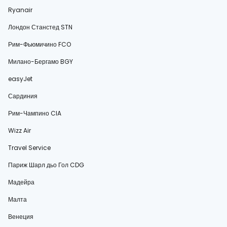
Ryanair
Лондон Станстед STN
Рим-Фьюмичино FCO
Милано-Бергамо BGY
easyJet
Сардиния
Рим-Чампино CIA
Wizz Air
Travel Service
Париж Шарл дьо Гол CDG
Мадейра
Малта
Венеция