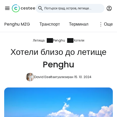
Penghu MZG
Транспорт
Терминал
Още
Влезте в Cestee
... световната общност на туристите
Летища
Penghu
Хотели
Хотели близо до летище
Продължете с Google
Penghu
David Eiselt
актуализиран 15. 10. 2024
Продължете с Facebook
Продължете с имейл