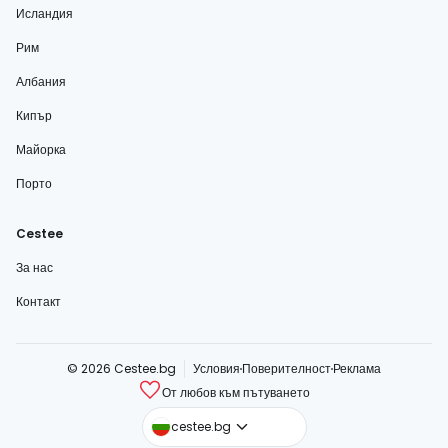
Исландия
Рим
Албания
Кипър
Майорка
Порто
Cestee
За нас
Контакт
© 2026 Cestee.bg
Условия
Поверителност
Реклама
От любов към пътуването
cestee.com
cestee.bg
cestee.sk