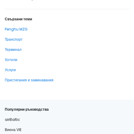
Свързани теми
Penghu MZG
Транспорт
Терминал
Хотели
Услуги
Пристигания и заминавания
Популярни ръководства
airBaltic
Виена VIE