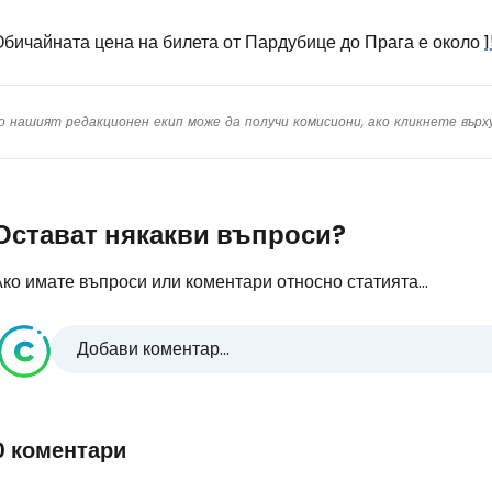
Обичайната цена на билета от Пардубице до Прага е около
о нашият редакционен екип може да получи комисиони, ако кликнете вър
Остават някакви въпроси?
ко имате въпроси или коментари относно статията...
Добави коментар...
0 коментари