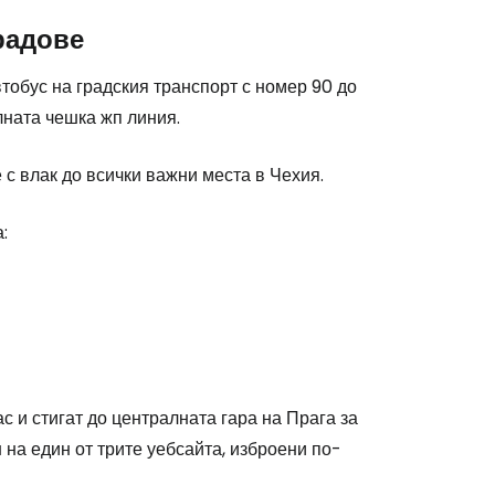
радове
втобус на градския транспорт с номер 90 до
лната чешка жп линия.
 с влак до всички важни места в Чехия.
:
с и стигат до централната гара на Прага за
 на един от трите уебсайта, изброени по-