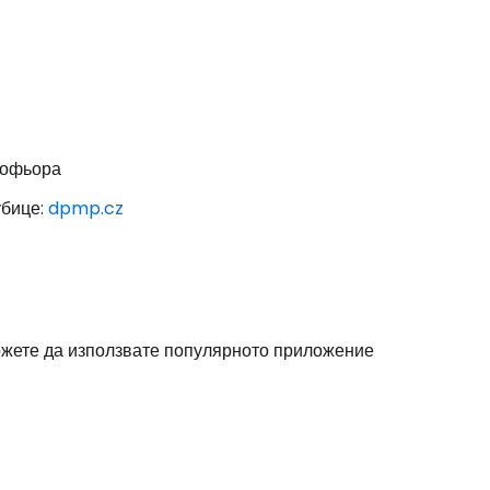
одължете с Google
шофьора
дължете с Facebook
убице:
dpmp.cz
дължете с имейл
ожете да използвате популярното приложение