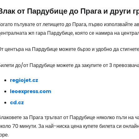
Влак от Пардубице до Прага и други г
огато пътувате от летището до Прага, първо използвайте а
централната жп гара Пардубице, която се намира на центра
т центъра на Пардубице можете бързо и удобно да стигнете
илети до/от Пардубице можете да закупите от 3 превозвача
regiojet.cz
leoexpress.com
cd.cz
лаковете за Прага тръгват от Пардубице няколко пъти на ча
коло 70 минути. За най-ниска цена купете билета си онлайн
оре.