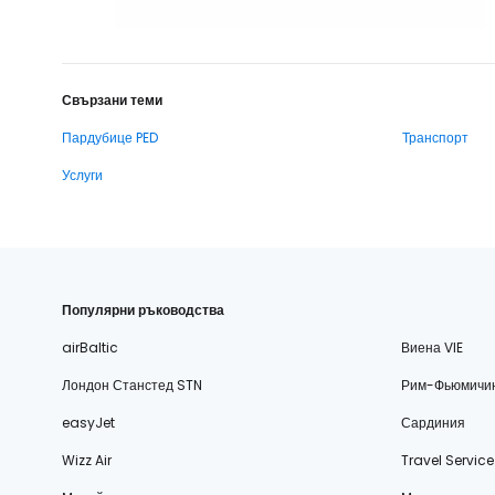
Свързани теми
Пардубице PED
Транспорт
Услуги
Популярни ръководства
airBaltic
Виена VIE
Лондон Станстед STN
Рим-Фьюмичи
easyJet
Сардиния
Wizz Air
Travel Service