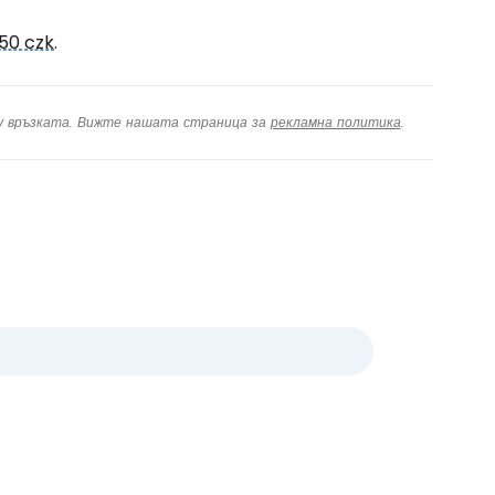
150 czk
.
ху връзката. Вижте нашата страница за
рекламна политика
.