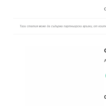
Тази статия може да съдържа партньорски връзки, от коит
А