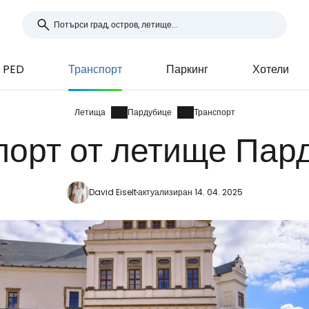
 PED
Транспорт
Паркинг
Хотели
Летища
Пардубице
Транспорт
порт от летище Пар
David Eiselt
актуализиран 14. 04. 2025