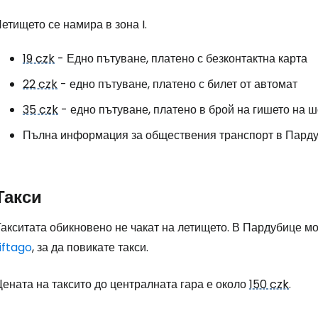
... световната общност на туристите
етището се намира в зона I.
19 czk
- Едно пътуване, платено с безконтактна карта
Пр
22 czk
- едно пътуване, платено с билет от автомат
35 czk
- едно пътуване, платено в брой на гишето на 
Про
Пълна информация за обществения транспорт в Пард
Про
Такси
Такситата обикновено не чакат на летището. В Пардубице м
iftago
, за да повикате такси.
ената на таксито до централната гара е около
150 czk
.