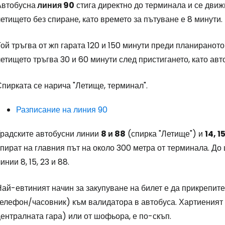
Автобусна
линия 90
стига директно до терминала и се движ
етището без спиране, като времето за пътуване е 8 минути.
ой тръгва от жп гарата 120 и 150 минути преди планираното
етището тръгва 30 и 60 минути след пристигането, като авт
пирката се нарича "Летище, терминал".
Разписание на линия 90
Градските автобусни линии
8 и 88
(спирка "Летище") и
14, 1
пират на главния път на около 300 метра от терминала. До 
инии 8, 15, 23 и 88.
Най-евтиният начин за закупуване на билет е да прикрепит
Влезте в Ce
елефон/часовник) към валидатора в автобуса. Хартиеният б
ентралната гара) или от шофьора, е по-скъп.