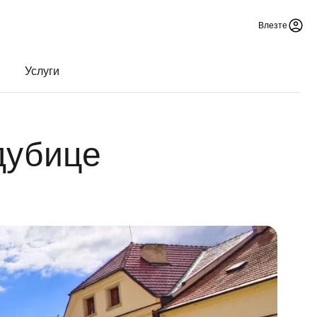
Влезте
Услуги
дубице