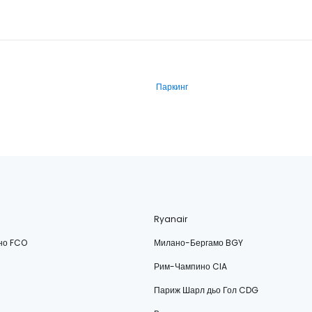
Паркинг
Ryanair
но FCO
Милано-Бергамо BGY
Рим-Чампино CIA
Париж Шарл дьо Гол CDG