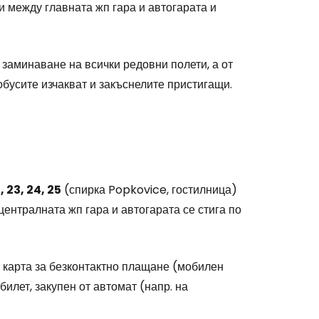
и между главната жп гара и автогарата и
 заминаване на всички редовни полети, а от
обусите изчакват и закъснелите пристигащи.
5, 23, 24, 25
(спирка Popkovice, гостилница)
централната жп гара и автогарата се стига по
е карта за безконтактно плащане (мобилен
stee
илет, закупен от автомат (напр. на