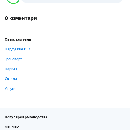
0 коментари
Свързани теми
Пардубице PED
Транспорт
Паркинг
Хотели
Услуги
Популярни ръководства
airBaltic