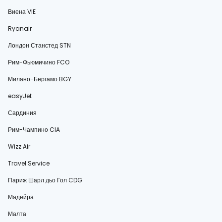
Виена VIE
Ryanair
Лондон Станстед STN
Рим-Фьюмичино FCO
Милано-Бергамо BGY
easyJet
Сардиния
Рим-Чампино CIA
Wizz Air
Travel Service
Париж Шарл дьо Гол CDG
Мадейра
Малта