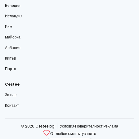
Венеция
Исландия
Рим
Майорка
Албания
Кипър
Порто
Cestee
За нас
Контакт
© 2026 Cestee.bg
Условия
Поверителност
Реклама
От любов към пътуването
cestee.com