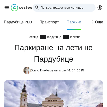
Пардубице PED
Транспорт
Паркинг
Още
Влезте в Cestee
... световната общност на туристите
Летища
Пардубице
Паркинг
Паркиране на летище
Продължете с Google
Пардубице
David Eiselt
актуализиран 14. 04. 2025
Продължете с Facebook
Продължете с имейл