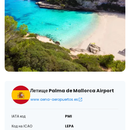
Летище Palma de Mallorca Airport
www.aena-aeropuertos.es
IATA код
PMI
Код на ICAO
LEPA