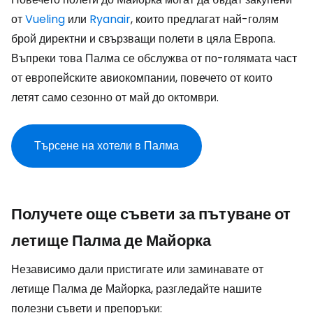
от
Vueling
или
Ryanair
, които предлагат най-голям
брой директни и свързващи полети в цяла Европа.
Въпреки това Палма се обслужва от по-голямата част
от европейските авиокомпании, повечето от които
летят само сезонно от май до октомври.
Търсене на хотели в Палма
Получете още съвети за пътуване от
летище Палма де Майорка
Независимо дали пристигате или заминавате от
летище Палма де Майорка, разгледайте нашите
полезни съвети и препоръки: