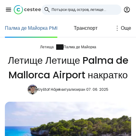
Палма де Майорка PMI
Транспорт
Още
Влезте в Cestee
... световната общност на туристите
Летища
Палма де Майорка
Летище Летище Palma de
Продължете с Google
Mallorca Airport накратко
Kryštof Hájek
актуализиран 07. 06. 2025
Продължете с Facebook
Продължете с имейл