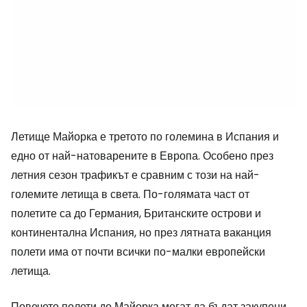
Летище Майорка е третото по големина в Испания и
едно от най-натоварените в Европа. Особено през
летния сезон трафикът е сравним с този на най-
големите летища в света. По-голямата част от
полетите са до Германия, Британските острови и
континентална Испания, но през лятната ваканция
полети има от почти всички по-малки европейски
летища.
Повечето полети до Майорка могат да бъдат закупени