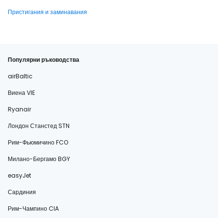
Пристигания и заминавания
Популярни ръководства
airBaltic
Виена VIE
Ryanair
Лондон Станстед STN
Рим-Фьюмичино FCO
Милано-Бергамо BGY
easyJet
Сардиния
Рим-Чампино CIA