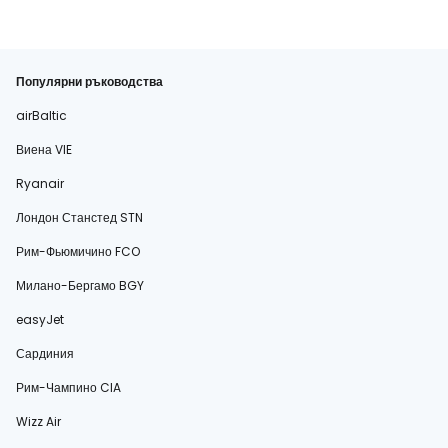
Популярни ръководства
airBaltic
Виена VIE
Ryanair
Лондон Станстед STN
Рим-Фьюмичино FCO
Милано-Бергамо BGY
easyJet
Сардиния
Рим-Чампино CIA
Wizz Air