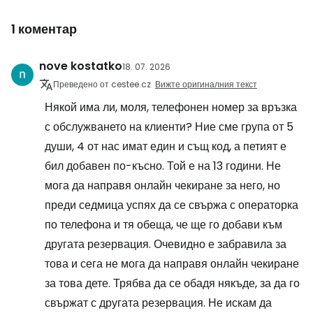
1 коментар
nove kostatko
18. 07. 2026
Преведено от cestee.cz
Вижте оригиналния текст
Някой има ли, моля, телефонен номер за връзка
с обслужването на клиенти? Ние сме група от 5
души, 4 от нас имат един и същ код, а петият е
бил добавен по-късно. Той е на 13 години. Не
мога да направя онлайн чекиране за него, но
преди седмица успях да се свържа с операторка
по телефона и тя обеща, че ще го добави към
другата резервация. Очевидно е забравила за
това и сега не мога да направя онлайн чекиране
за това дете. Трябва да се обадя някъде, за да го
свържат с другата резервация. Не искам да