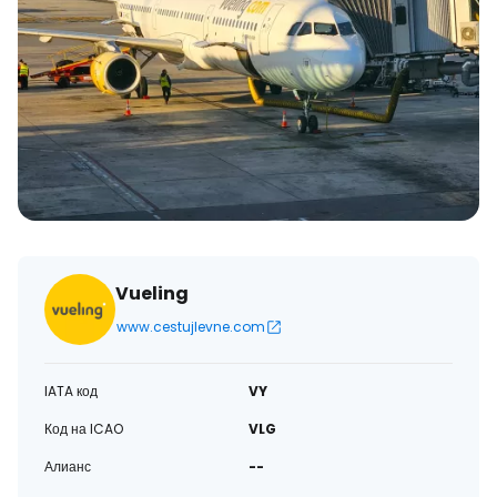
Vueling
www.cestujlevne.com
IATA код
VY
Код на ICAO
VLG
Алианс
--