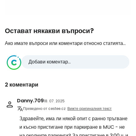
Остават някакви въпроси?
Ако имате въпроси или коментари относно статията...
Добави коментар...
2 коментари
Danny.709
18. 07. 2025
Преведено от cestee.cz
Вижте оригиналния текст
Здравейте, има ли някой опит с ранно тръгване
и късно пристигане при паркиране в MUC - не
на околните паркинги? За пристигане в 3:00 ч. и