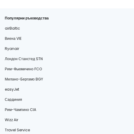
Популярни ръководства
airBaltic
Виена VIE
Ryanair
Лондон Станстед STN
Рим-Фьюмичино FCO
Милано-Бергамо BGY
easyJet
Сардиния
Рим-Чампино CIA
Wizz Air
Travel Service