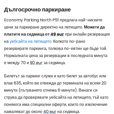
Дългосрочно паркиране
Economy Parking North P51 предлага най-ниските
цени за паркиране директно на летището.
Можете да
платите на седмица от
49 eur
при онлайн резервация
на
уебсайта на летището
. Колкото по-рано
резервирате паркинга, толкова по-евтин ще бъде той.
Нормалната цена за резервации в последната минута
е между 70 и
90 eur
за седмица.
Билетът за паркинг служи и като билет за автобус или
влак 635, който ви отвежда до терминала на всеки 20
минути (пътуването отнема 6 минути). Винаги си
струва да проверявате уебсайта на летището, тъй като
понякога има специални оферти, които по изключение
намаляват до около
40 eur
на седмица.