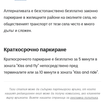
Алтернативата е безстопанствено безплатно законно
паркиране в жилищните райони на околните села, но
общественият транспорт от тези села често е много
дълъг и сложен.
Краткосрочно паркиране
Краткосрочното паркиране е безплатно за 5 минути в
зоната "Kiss and fly" непосредствено пред
терминалите или за 10 минути в зоната "Kiss and ride".
Тази статия може да съдържа партньорски връзки, от които
нашият редакционен екип може да получи комисиони, ако кликнете
върху връзката. Вижте нашата страница за
рекламна политика
.