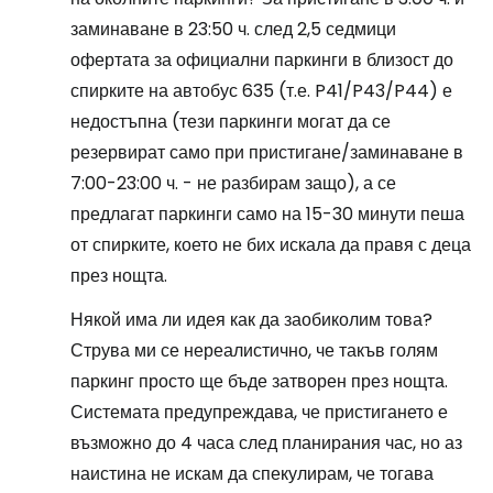
заминаване в 23:50 ч. след 2,5 седмици
офертата за официални паркинги в близост до
спирките на автобус 635 (т.е. P41/P43/P44) е
недостъпна (тези паркинги могат да се
резервират само при пристигане/заминаване в
7:00-23:00 ч. - не разбирам защо), а се
предлагат паркинги само на 15-30 минути пеша
от спирките, което не бих искала да правя с деца
през нощта.
Някой има ли идея как да заобиколим това?
Струва ми се нереалистично, че такъв голям
паркинг просто ще бъде затворен през нощта.
Системата предупреждава, че пристигането е
възможно до 4 часа след планирания час, но аз
наистина не искам да спекулирам, че тогава