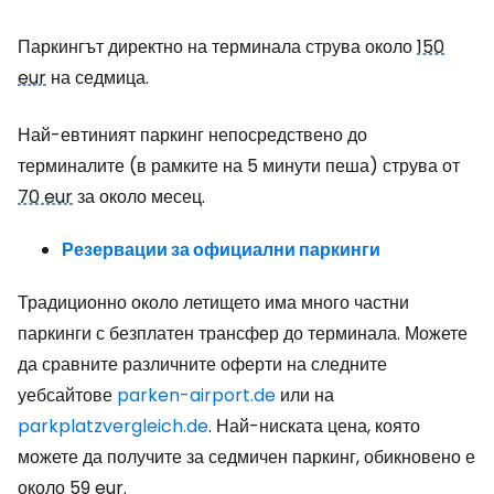
Паркингът директно на терминала струва около
150
eur
на седмица.
Най-евтиният паркинг непосредствено до
терминалите (в рамките на 5 минути пеша) струва от
70 eur
за около месец.
Резервации за официални паркинги
Традиционно около летището има много частни
паркинги с безплатен трансфер до терминала. Можете
да сравните различните оферти на следните
уебсайтове
parken-airport.de
или на
parkplatzvergleich.de
. Най-ниската цена, която
можете да получите за седмичен паркинг, обикновено е
около
59 eur
.