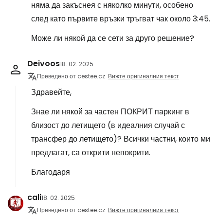
няма да закъснея с няколко минути, особено
след като първите връзки тръгват чак около 3:45.
Може ли някой да се сети за друго решение?
Deivoos
18. 02. 2025
Преведено от cestee.cz
Вижте оригиналния текст
Здравейте,
Знае ли някой за частен ПОКРИТ паркинг в
близост до летището (в идеалния случай с
трансфер до летището)? Всички частни, които ми
предлагат, са открити непокрити.
Благодаря
cali
18. 02. 2025
Преведено от cestee.cz
Вижте оригиналния текст