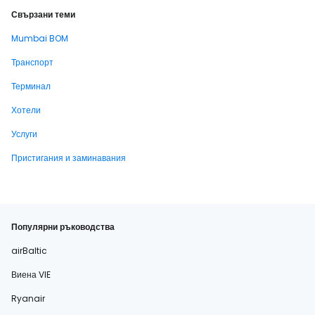
Свързани теми
Mumbai BOM
Транспорт
Терминал
Хотели
Услуги
Пристигания и заминавания
Популярни ръководства
airBaltic
Виена VIE
Ryanair