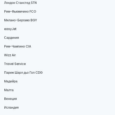
Лондон Станстед STN
Рим-Фьюмичино FCO
Милано-Бергамо BGY
easyJet
Сардиния
Рим-Чампино CIA
Wizz Air
Travel Service
Париж Шарл дьо Гол CDG
Мадейра
Малта
Венеция
Исландия