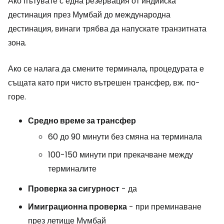
Ако пътувате с една резервация от индийска
дестинация през Мумбай до международна
дестинация, винаги трябва да напускате транзитната
зона.
Ако се налага да смените терминала, процедурата е
същата като при чисто вътрешен трансфер, вж. по-
горе.
Средно време за трансфер
60 до 90 минути без смяна на терминала
100-150 минути при прекачване между
терминалите
Проверка за сигурност
- да
Имиграционна проверка
- при преминаване
през летище Мумбай