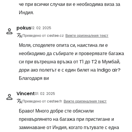
че при всички случаи ви е необходима виза за
Индия.
pokus
12. 02. 2025
Преведено от cestee.cz
Вижте оригиналния текст
Моля, споделете опита си, наистина ли е
необходимо да събирате и проверявате багажа
си при вътрешна връзка от T1 до T2 в Мумбай,
дори ако полетът е с един билет на Indigo air?
Благодаря ви
Vincent
01. 02. 2025
Преведено от cestee.fr
Вижте оригиналния текст
Браво! Много добре сте обяснили
прехвърлянето на багажа при пристигане и
заминаване от Индия, когато пътувате с една