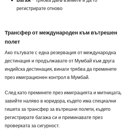
Багаж
- трябва да
го
вземете и да го
регистрирате отново
Трансфер от международен към вътрешен
полет
Ако пътувате с една резервация от международна
дестинация и продължавате от Мумбай към друга
индийска дестинация, винаги трябва да преминете
през имиграционен контрол в Мумбай.
След като преминете през имиграцията и митницата,
завийте наляво в коридора, където има специални
гишета за трансфер за вътрешни полети, където
регистрирате багажа си и преминавате през
проверката за сигурност.