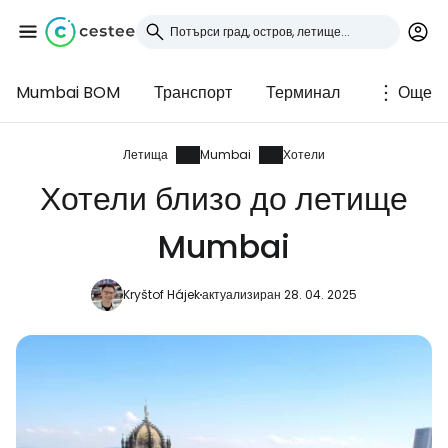
Mumbai BOM
Транспорт
Терминал
Още
Влезте в Cestee
... световната общност на туристите
Летища
Mumbai
Хотели
Хотели близо до летище
Продължете с Google
Mumbai
Kryštof Hájek
актуализиран 28. 04. 2025
Продължете с Facebook
Продължете с имейл