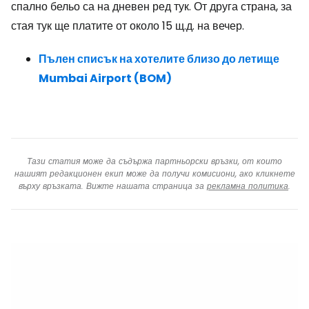
спално бельо са на дневен ред тук. От друга страна, за
стая тук ще платите от около 15 щ.д. на вечер.
Пълен списък на хотелите близо до летище
Mumbai Airport (BOM)
Тази статия може да съдържа партньорски връзки, от които
нашият редакционен екип може да получи комисиони, ако кликнете
върху връзката. Вижте нашата страница за
рекламна политика
.