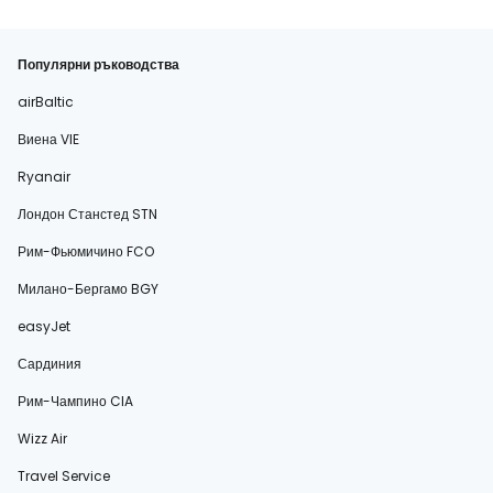
Популярни ръководства
airBaltic
Виена VIE
Ryanair
Лондон Станстед STN
Рим-Фьюмичино FCO
Милано-Бергамо BGY
easyJet
Сардиния
Рим-Чампино CIA
Wizz Air
Travel Service