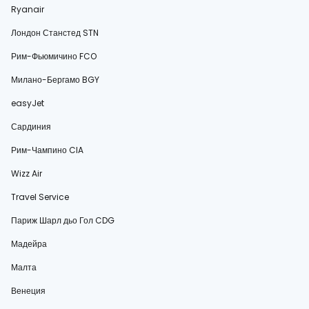
Ryanair
Лондон Станстед STN
Рим-Фьюмичино FCO
Милано-Бергамо BGY
easyJet
Сардиния
Рим-Чампино CIA
Wizz Air
Travel Service
Париж Шарл дьо Гол CDG
Мадейра
Малта
Венеция