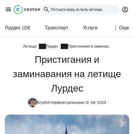
Лурдес LDE
Транспорт
Услуги
Още
Влезте в Cestee
... световната общност на туристите
Летища
Лурдес
Пристигания и заминавания
Пристигания и
Продължете с Google
заминавания на летище
Лурдес
Продължете с Facebook
Kryštof Hájek
актуализиран 12. 04. 2024
Продължете с имейл