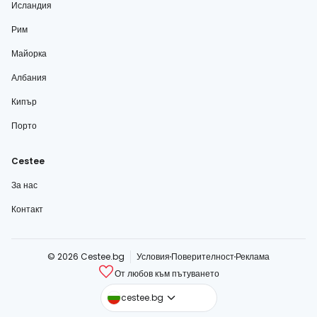
Исландия
Рим
Майорка
Албания
Кипър
Порто
Cestee
За нас
Контакт
© 2026 Cestee.bg
Условия
Поверителност
Реклама
От любов към пътуването
cestee.com
cestee.bg
cestee.sk