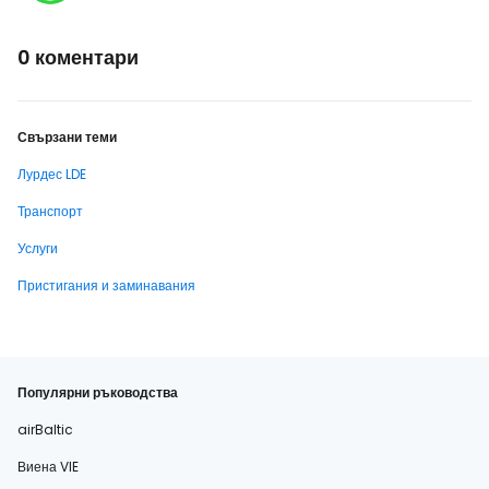
0 коментари
Свързани теми
Лурдес LDE
Транспорт
Услуги
Пристигания и заминавания
Популярни ръководства
airBaltic
Виена VIE