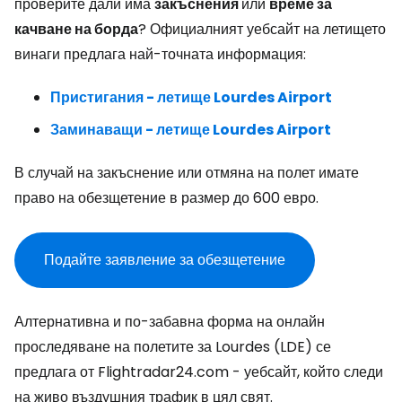
проверите дали има
закъснения
или
време за
качване на борда
? Официалният уебсайт на летището
винаги предлага най-точната информация:
Пристигания - летище Lourdes Airport
Заминаващи - летище Lourdes Airport
В случай на закъснение или отмяна на полет имате
право на обезщетение в размер до 600 евро.
Подайте заявление за обезщетение
Алтернативна и по-забавна форма на онлайн
проследяване на полетите за Lourdes (LDE) се
предлага от Flightradar24.com - уебсайт, който следи
на живо въздушния трафик в цял свят.