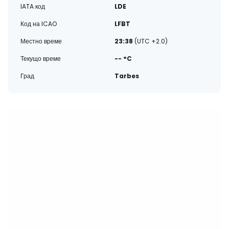
IATA код
LDE
Код на ICAO
LFBT
Местно време
23:38
(UTC +2.0)
Текущо време
-- °C
Град
Tarbes