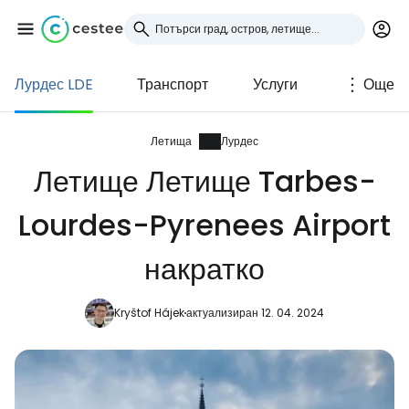
Лурдес LDE
Транспорт
Услуги
Още
Влезте в Cestee
... световната общност на туристите
Летища
Лурдес
Летище Летище Tarbes-
Продължете с Google
Lourdes-Pyrenees Airport
накратко
Продължете с Facebook
Kryštof Hájek
актуализиран 12. 04. 2024
Продължете с имейл