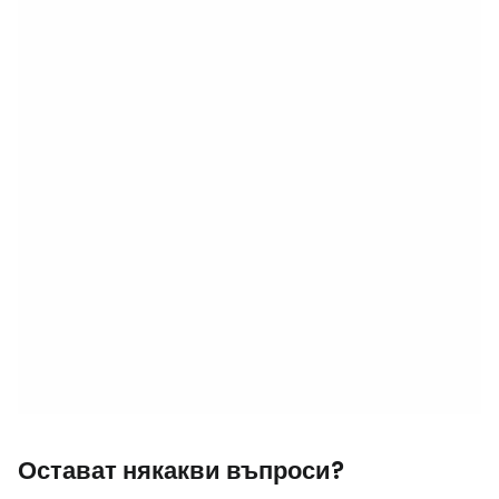
Остават някакви въпроси?