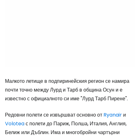
Малкото летище в подпиринейския регион се намира
почти точно между Лурд и Тарб в община Осун и е
известно с официалното си име "Лурд Тарб Пирене".
Редовни полети се извършват основно от
Ryanair
и
Volotea
с полети до Париж, Полша, Италия, Англия,
Белиж или Дъблин. Има и многобройни чартърни