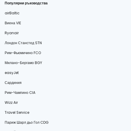
Популярни ръководства
airBaltic
Виена VIE
Ryanair
Лондон Станстед STN
Рим-Фьюмичино FCO
Милано-Бергамо BGY
easyJet
Сардиния
Рим-Чампино CIA
Wizz Air
Travel Service
Париж Шарл дьо Гол CDG