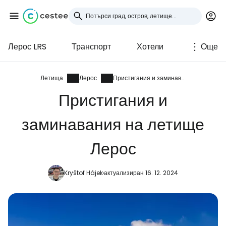
Лерос LRS
Транспорт
Хотели
Още
Влезте в Cestee
... световната общност на туристите
Летища
Лерос
Пристигания и заминавания
Пристигания и
Продължете с Google
заминавания на летище
Лерос
Продължете с Facebook
Kryštof Hájek
актуализиран 16. 12. 2024
Продължете с имейл