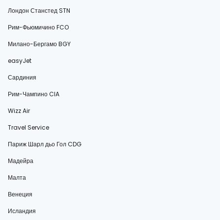
Лондон Станстед STN
Рим-Фьюмичино FCO
Милано-Бергамо BGY
easyJet
Сардиния
Рим-Чампино CIA
Wizz Air
Travel Service
Париж Шарл дьо Гол CDG
Мадейра
Малта
Венеция
Исландия