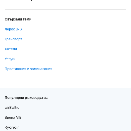
Свързани теми
Лерос LRS
Транспорт
Хотели
Услуги
Пристигания и заминавания
Популярни ръководства
airBaltic
Виена VIE
Ryanair