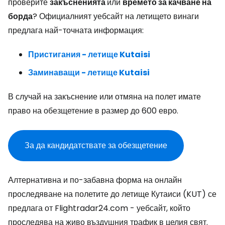
проверите
закъсненията
или
времето за качване на
борда
? Официалният уебсайт на летището винаги
предлага най-точната информация:
Пристигания - летище Kutaisi
Заминаващи - летище Kutaisi
В случай на закъснение или отмяна на полет имате
право на обезщетение в размер до 600 евро.
За да кандидатствате за обезщетение
Алтернативна и по-забавна форма на онлайн
проследяване на полетите до летище Кутаиси (KUT) се
предлага от Flightradar24.com - уебсайт, който
проследява на живо въздушния трафик в целия свят.