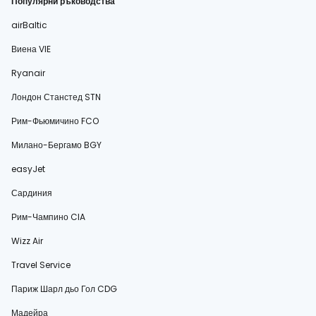
Популярни ръководства
airBaltic
Виена VIE
Ryanair
Лондон Станстед STN
Рим-Фьюмичино FCO
Милано-Бергамо BGY
easyJet
Сардиния
Рим-Чампино CIA
Wizz Air
Travel Service
Париж Шарл дьо Гол CDG
Мадейра