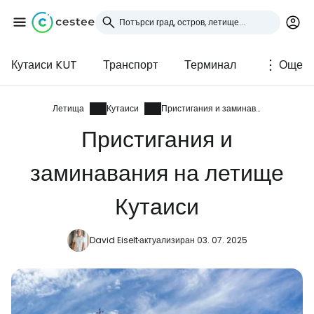
Кутаиси KUT
Транспорт
Терминал
Още
Влезте в Cestee
... световната общност на туристите
Летища
Кутаиси
Пристигания и заминавания
Пристигания и
Продължете с Google
заминавания на летище
Кутаиси
Продължете с Facebook
David Eiselt
актуализиран 03. 07. 2025
Продължете с имейл