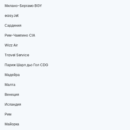
Милано-Бергамо BGY
easyJet
Сардиния
Рим-Чампино CIA
Wizz Air
Travel Service
Париж Шарл дьо Гол CDG
Мадейра
Малта
Венеция
Исландия
Рим
Майорка