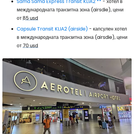
Sama Sama Express Transit KLIA2 **
- хотел в
международната транзитна зона (airsdie), цени
от
85 usd
Capsule Transit KLIA2 (airside)
- капсулен хотел
в международната транзитна зона (airsdie), цени
от
70 usd