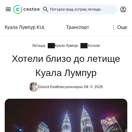
Куала Лумпур KUL
Транспорт
Още
Влезте в Cestee
... световната общност на туристите
Летища
Куала Лумпур
Хотели
Хотели близо до летище
Продължете с Google
Куала Лумпур
David Eiselt
актуализиран 08. 11. 2025
Продължете с Facebook
Продължете с имейл