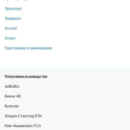
Транспорт
Терминал
Хотели
Услуги
Пристигания и заминавания
Популярни ръководства
airBaltic
Виена VIE
Ryanair
Лондон Станстед STN
Рим-Фьюмичино FCO