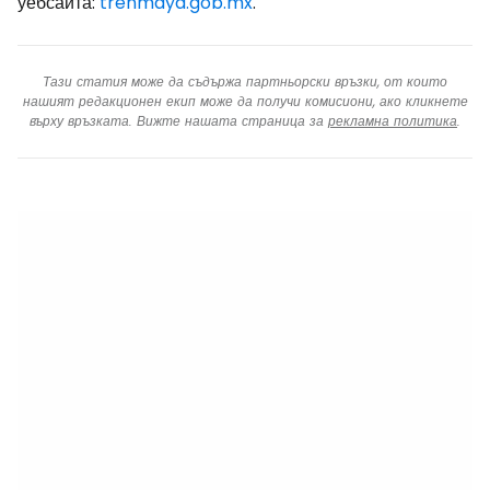
уебсайта:
trenmaya.gob.mx
.
Тази статия може да съдържа партньорски връзки, от които
нашият редакционен екип може да получи комисиони, ако кликнете
върху връзката. Вижте нашата страница за
рекламна политика
.