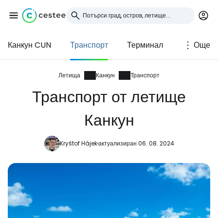
Канкун CUN
Транспорт
Терминал
Още
Влезте в Cestee
... световната общност на туристите
Летища
Канкун
Транспорт
Транспорт от летище
Продължете с Google
Канкун
Kryštof Hájek
актуализиран 06. 08. 2024
Продължете с Facebook
Продължете с имейл