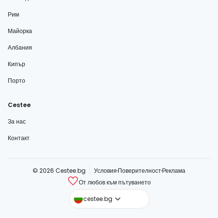
Рим
Майорка
Албания
Кипър
Порто
Cestee
За нас
Контакт
© 2026 Cestee.bg
Условия
Поверителност
Реклама
От любов към пътуването
cestee.com
cestee.bg
cestee.sk