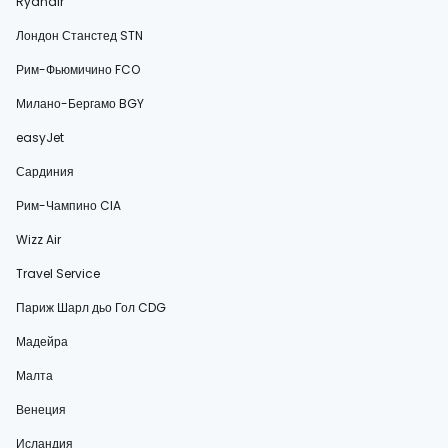
Ryanair
Лондон Станстед STN
Рим-Фьюмичино FCO
Милано-Бергамо BGY
easyJet
Сардиния
Рим-Чампино CIA
Wizz Air
Travel Service
Париж Шарл дьо Гол CDG
Мадейра
Малта
Венеция
Исландия