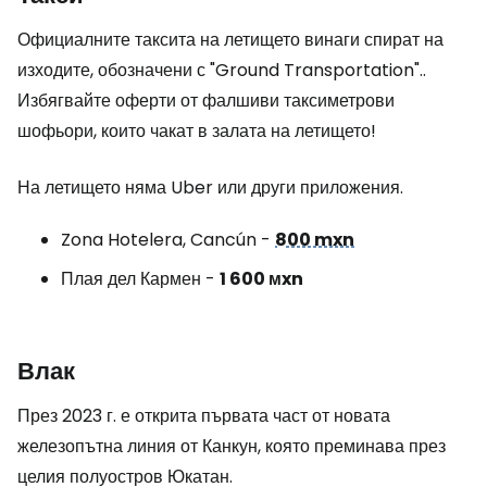
Официалните таксита на летището винаги спират на
изходите, обозначени с
"Ground Transportation".
.
Избягвайте оферти от фалшиви таксиметрови
шофьори, които чакат в залата на летището!
На летището няма Uber или други приложения.
Zona Hotelera, Cancún -
800 mxn
Плая дел Кармен -
1 600 мxn
Влак
През 2023 г. е открита първата част от новата
железопътна линия от Канкун, която преминава през
целия полуостров Юкатан.