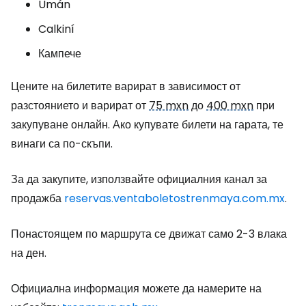
Umán
Calkiní
Кампече
Цените на билетите варират в зависимост от
разстоянието и варират от
75 mxn
до
400 mxn
при
закупуване онлайн. Ако купувате билети на гарата, те
винаги са по-скъпи.
За да закупите, използвайте официалния канал за
продажба
reservas.ventaboletostrenmaya.com.mx
.
Понастоящем по маршрута се движат само 2-3 влака
на ден.
Официална информация можете да намерите на