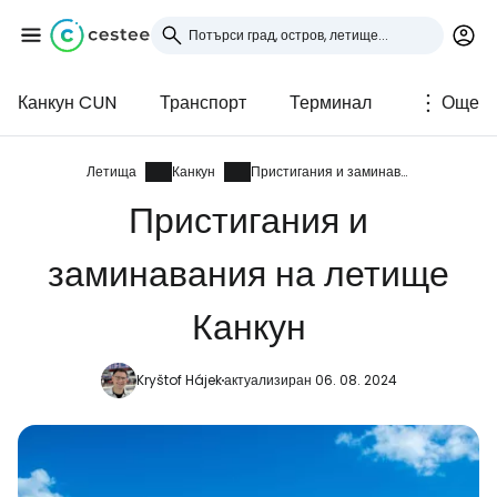
Канкун CUN
Транспорт
Терминал
Още
Влезте в Cestee
... световната общност на туристите
Летища
Канкун
Пристигания и заминавания
Пристигания и
Продължете с Google
заминавания на летище
Канкун
Продължете с Facebook
Kryštof Hájek
актуализиран 06. 08. 2024
Продължете с имейл