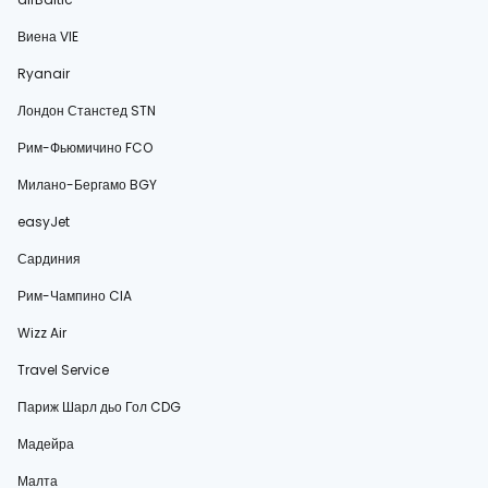
Виена VIE
Ryanair
Лондон Станстед STN
Рим-Фьюмичино FCO
Милано-Бергамо BGY
easyJet
Сардиния
Рим-Чампино CIA
Wizz Air
Travel Service
Париж Шарл дьо Гол CDG
Мадейра
Малта