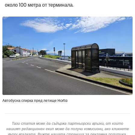
около 100 метра от терминала.
Автобусна спирка пред летище Horta
Тази статия може да съдържа партньорски връзки, от които
нашият редакционен екип може да получи комисиони, ако кликнете
върху връзката. Вижте нашата страница за
рекламна политика
.