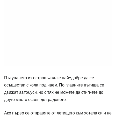
Пътуването из остров Фаял е най-добре да се
осъществи с кола под наем. По главните пътища се
движат автобуси, но с тях не можете да стигнете до
друго място освен до градовете.
Ако първо се отправяте от летището към хотела си и не