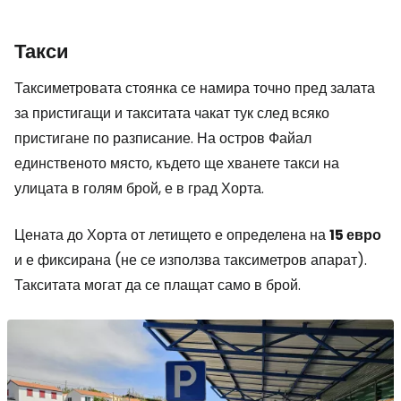
Такси
Таксиметровата стоянка се намира точно пред залата
за пристигащи и такситата чакат тук след всяко
пристигане по разписание. На остров Файал
единственото място, където ще хванете такси на
улицата в голям брой, е в град Хорта.
Цената до Хорта от летището е определена на
15 евро
и е фиксирана (не се използва таксиметров апарат).
Такситата могат да се плащат само в брой.