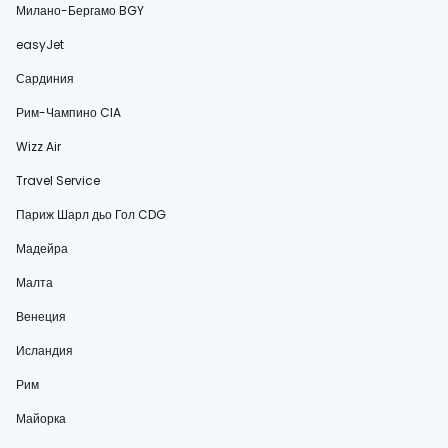
Милано-Бергамо BGY
easyJet
Сардиния
Рим-Чампино CIA
Wizz Air
Travel Service
Париж Шарл дьо Гол CDG
Мадейра
Малта
Венеция
Исландия
Рим
Майорка