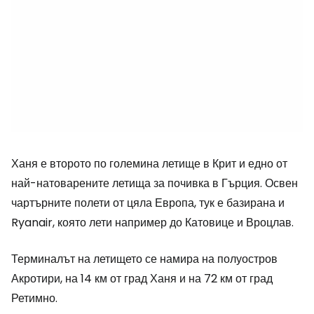
Ханя е второто по големина летище в Крит и едно от
най-натоварените летища за почивка в Гърция. Освен
чартърните полети от цяла Европа, тук е базирана и
Ryanair, която лети например до Катовице и Вроцлав.
Терминалът на летището се намира на полуостров
Акротири, на 14 км от град Ханя и на 72 км от град
Ретимно.