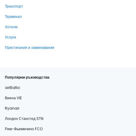
Транспорт
Терминал
Хотели
Услуги
Пристигания и заминавания
Популярни ръководства
airBaltic
Виена VIE
Ryanair
Лондон Станстед STN
Рим-Фьюмичино FCO