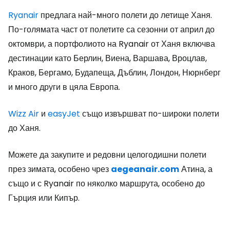
Ryanair
предлага най-много полети до летище Ханя.
По-голямата част от полетите са сезонни от април до
октомври, а портфолиото на Ryanair от Ханя включва
дестинации като Берлин, Виена, Варшава, Вроцлав,
Краков, Бергамо, Будапеща, Дъблин, Лондон, Нюрнберг
и много други в цяла Европа.
Wizz Air
и
easyJet
също извършват по-широки полети
до Ханя.
Можете да закупите и редовни целогодишни полети
през зимата, особено чрез
aegeanair.com
Атина, а
също и с Ryanair по няколко маршрута, особено до
Гърция или Кипър.