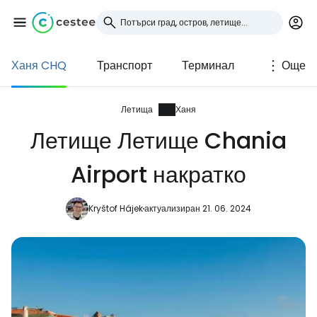
Ханя CHQ
Транспорт
Терминал
Още
Влезте в Cestee
... световната общност на туристите
Летища
Ханя
Летище Летище Chania
Продължете с Google
Airport накратко
Kryštof Hájek
актуализиран 21. 06. 2024
Продължете с Facebook
Продължете с имейл