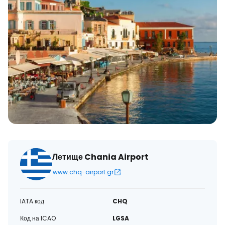
Летище Chania Airport
www.chq-airport.gr
IATA код
CHQ
Код на ICAO
LGSA