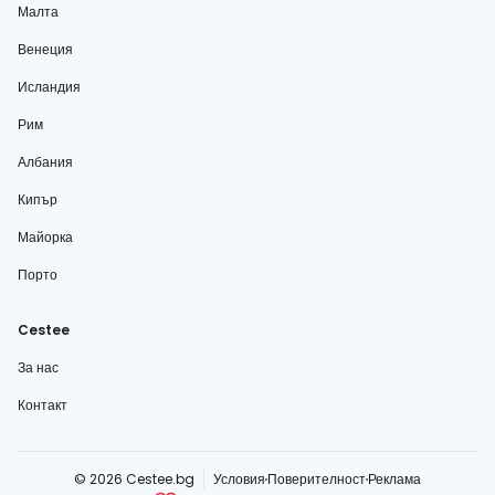
Малта
Венеция
Исландия
Рим
Албания
Кипър
Майорка
Порто
Cestee
За нас
Контакт
© 2026 Cestee.bg
Условия
Поверителност
Реклама