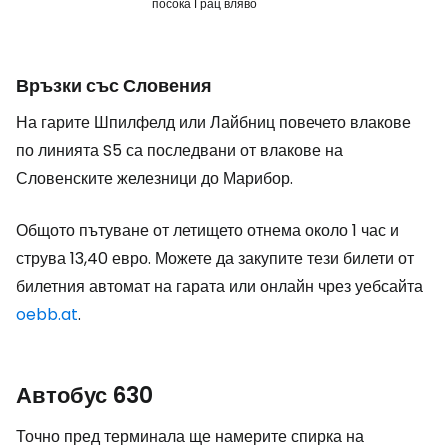
посока Грац вляво
Връзки със Словения
На гарите Шпилфелд или Лайбниц повечето влакове
по линията S5 са последвани от влакове на
Словенските железници до Марибор.
Общото пътуване от летището отнема около 1 час и
струва 13,40 евро. Можете да закупите тези билети от
билетния автомат на гарата или онлайн чрез уебсайта
oebb.at
.
Автобус 630
Точно пред терминала ще намерите спирка на