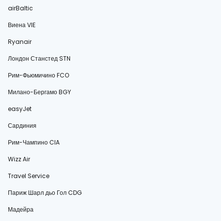
airBaltic
Виена VIE
Ryanair
Лондон Станстед STN
Рим-Фьюмичино FCO
Милано-Бергамо BGY
easyJet
Сардиния
Рим-Чампино CIA
Wizz Air
Travel Service
Париж Шарл дьо Гол CDG
Мадейра