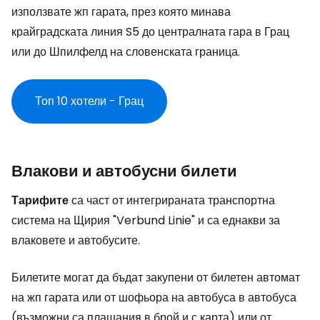
използвате жп гарата, през която минава
крайградската линия S5 до централната гара в Грац
или до Шпилфелд на словенската граница.
Топ 10 хотели - Грац
Влакови и автобусни билети
Тарифите
са част от интегрираната транспортна
система на Щирия "Verbund Linie" и са еднакви за
влаковете и автобусите.
Билетите могат да бъдат закупени от билетен автомат
на жп гарата или от шофьора на автобуса в автобуса
(възможни са плащания в брой и с карта) или от