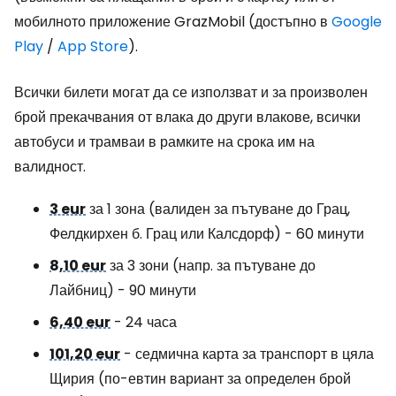
мобилното приложение GrazMobil (достъпно в
Google
Play
/
App Store
).
Всички билети могат да се използват и за произволен
брой прекачвания от влака до други влакове, всички
автобуси и трамваи в рамките на срока им на
валидност.
3 eur
за 1 зона (валиден за пътуване до Грац,
Фелдкирхен б. Грац или Калсдорф) - 60 минути
8,10 eur
за 3 зони (напр. за пътуване до
Лайбниц) - 90 минути
6,40 eur
- 24 часа
101,20 eur
- седмична карта за транспорт в цяла
Щирия (по-евтин вариант за определен брой