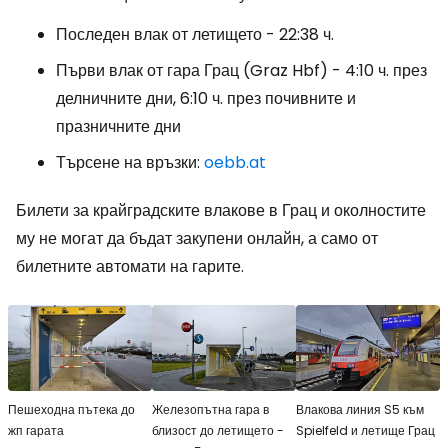
Последен влак от летището - 22:38 ч.
Първи влак от гара Грац (Graz Hbf) - 4:10 ч. през
делничните дни, 6:10 ч. през почивните и
празничните дни
Търсене на връзки:
oebb.at
Билети за крайградските влакове в Грац и околностите
му не могат да бъдат закупени онлайн, а само от
билетните автомати на гарите.
Пешеходна пътека до
Железопътна гара в
Влакова линия S5 към
жп гарата
близост до летището -
Spielfeld и летище Грац