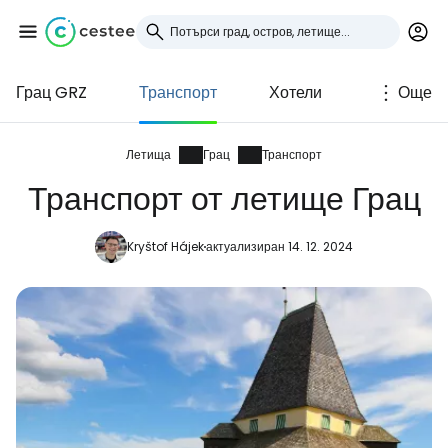
Грац GRZ
Транспорт
Хотели
Още
Влезте в Cestee
... световната общност на туристите
Летища
Грац
Транспорт
Транспорт от летище Грац
Продължете с Google
Kryštof Hájek
актуализиран 14. 12. 2024
Продължете с Facebook
Продължете с имейл