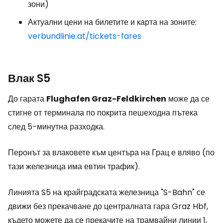
зони)
Актуални цени на билетите и карта на зоните:
verbundlinie.at/tickets-fares
Влак S5
До гарата
Flughafen Graz-Feldkirchen
може да се
стигне от терминала по покрита пешеходна пътека
след 5-минутна разходка.
Перонът за влаковете към центъра на Грац е вляво (по
тази железница има евтин трафик).
Линията S5 на крайградската железница "S-Bahn" се
движи без прекачване до централната гара Graz Hbf,
където можете да се прекачите на трамвайни линии 1,