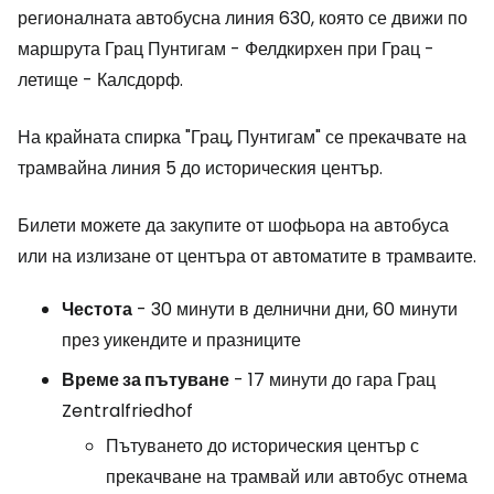
регионалната автобусна линия 630, която се движи по
маршрута Грац Пунтигам - Фелдкирхен при Грац -
летище - Калсдорф.
На крайната спирка "Грац, Пунтигам" се прекачвате на
трамвайна линия 5 до историческия център.
Билети можете да закупите от шофьора на автобуса
или на излизане от центъра от автоматите в трамваите.
Честота
- 30 минути в делнични дни, 60 минути
през уикендите и празниците
Време за пътуване
- 17 минути до гара Грац
Zentralfriedhof
Пътуването до историческия център с
прекачване на трамвай или автобус отнема