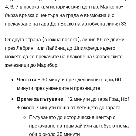
4, 6, 7 в посока към историческия център. Малко по-
бърза връзка с центъра на града е възможна и с
прекачване на гара Дон Боско на автобусна линия 33.
От друга страна (в южна посока), линия S5 се движи
през Лебринг или Лайбниц до Шпилфелд, където
можете да се прекачите на влакове на Словенските
железници до Марибор.
Честота
- 30 минути през делничните дни, 60
минути през уикендите и празниците
Време за пътуване
- 12 минути до гара Грац Hbf
+ около 7 минути пеша от летището до гарата
Пътуването до историческия център с
прекачване на трамвай или автобус отнема
общо около 35 минути