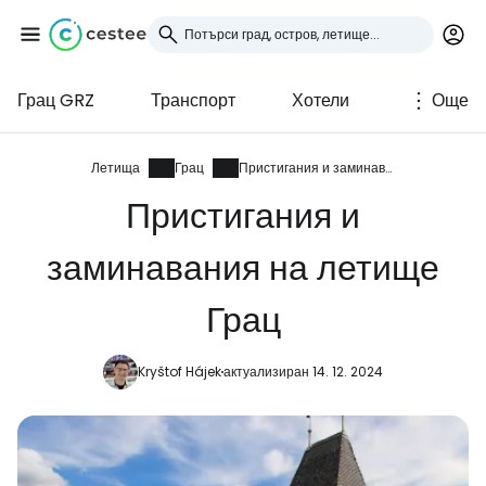
Грац GRZ
Транспорт
Хотели
Още
Влезте в Cestee
... световната общност на туристите
Летища
Грац
Пристигания и заминавания
Пристигания и
Продължете с Google
заминавания на летище
Грац
Продължете с Facebook
Kryštof Hájek
актуализиран 14. 12. 2024
Продължете с имейл