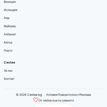
Венеция
Исландия
Рим
Майорка
Албания
Кипър
Порто
Cestee
За нас
Контакт
© 2026 Cestee.bg
Условия
Поверителност
Реклама
От любов към пътуването
cestee.com