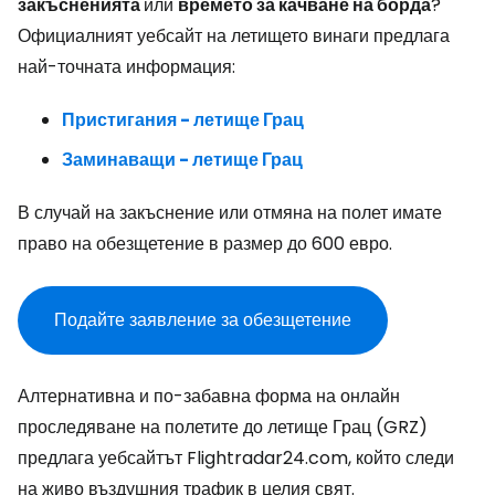
закъсненията
или
времето за качване на борда
?
Официалният уебсайт на летището винаги предлага
най-точната информация:
Пристигания - летище Грац
Заминаващи - летище Грац
В случай на закъснение или отмяна на полет имате
право на обезщетение в размер до 600 евро.
Подайте заявление за обезщетение
Алтернативна и по-забавна форма на онлайн
проследяване на полетите до летище Грац (GRZ)
предлага уебсайтът Flightradar24.com, който следи
на живо въздушния трафик в целия свят.