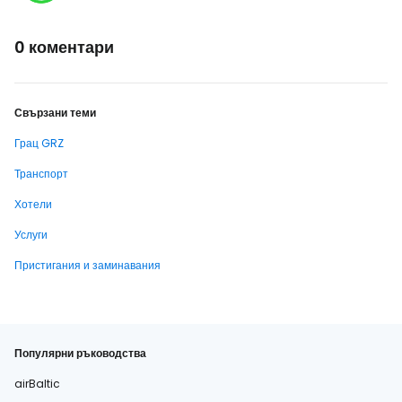
0 коментари
Свързани теми
Грац GRZ
Транспорт
Хотели
Услуги
Пристигания и заминавания
Популярни ръководства
airBaltic