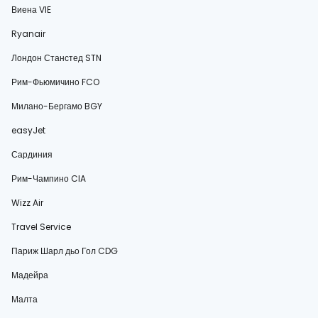
Виена VIE
Ryanair
Лондон Станстед STN
Рим-Фьюмичино FCO
Милано-Бергамо BGY
easyJet
Сардиния
Рим-Чампино CIA
Wizz Air
Travel Service
Париж Шарл дьо Гол CDG
Мадейра
Малта