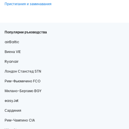
Пристигания и заминавания
Популярни ръководства
airBaltic
Виена VIE
Ryanair
Лондон Станстед STN
Рим-Фьюмичино FCO
Милано-Бергамо BGY
easyJet
Сардиния
Рим-Чампино CIA