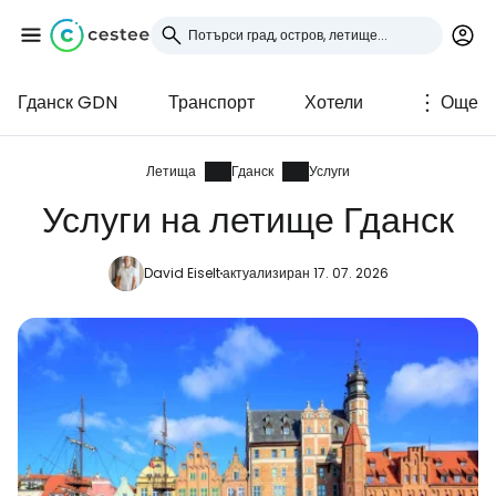
Гданск GDN
Транспорт
Хотели
Още
Влезте в Cestee
... световната общност на туристите
Летища
Гданск
Услуги
Услуги на летище Гданск
Продължете с Google
David Eiselt
актуализиран 17. 07. 2026
Продължете с Facebook
Продължете с имейл