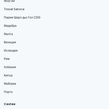
Wizz Air
Travel Service
Париж Шарл дьо Гол CDG
Мадейра
Малта
Венеция
Исландия
Рим
Албания
Кипър
Майорка
Порто
Cestee