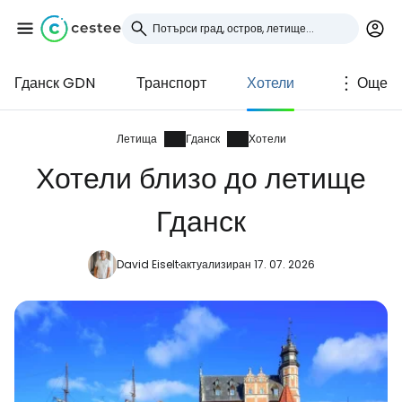
Гданск GDN
Транспорт
Хотели
Още
Влезте в Cestee
... световната общност на туристите
Летища
Гданск
Хотели
Хотели близо до летище
Продължете с Google
Гданск
David Eiselt
актуализиран 17. 07. 2026
Продължете с Facebook
Продължете с имейл