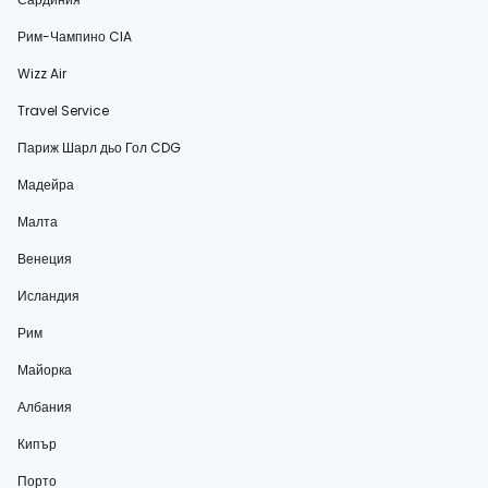
Рим-Чампино CIA
Wizz Air
Travel Service
Париж Шарл дьо Гол CDG
Мадейра
Малта
Венеция
Исландия
Рим
Майорка
Албания
Кипър
Порто