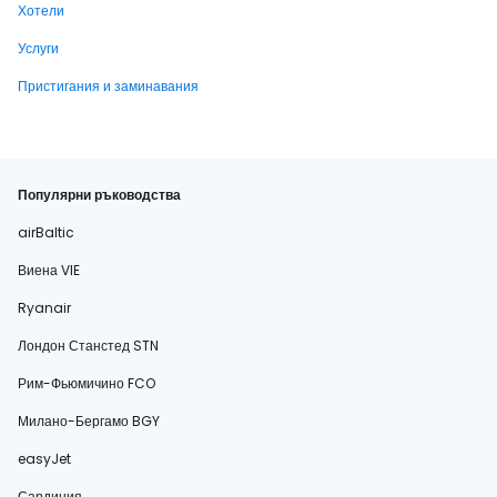
Хотели
Услуги
Пристигания и заминавания
Популярни ръководства
airBaltic
Виена VIE
Ryanair
Лондон Станстед STN
Рим-Фьюмичино FCO
Милано-Бергамо BGY
easyJet
Сардиния