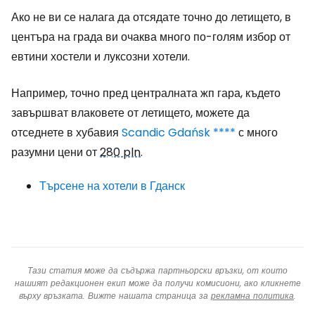
Ако не ви се налага да отсядате точно до летището, в
центъра на града ви очаква много по-голям избор от
евтини хостели и луксозни хотели.
Например, точно пред централната жп гара, където
завършват влаковете от летището, можете да
отседнете в хубавия
Scandic Gdańsk ****
с много
разумни цени от
280 pln
.
Търсене на хотели в Гданск
Тази статия може да съдържа партньорски връзки, от които
нашият редакционен екип може да получи комисиони, ако кликнете
върху връзката. Вижте нашата страница за
рекламна политика
.