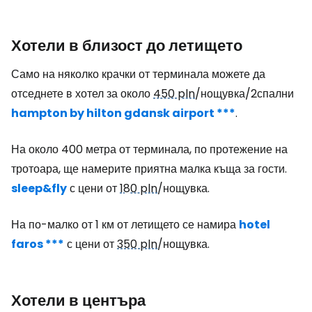
Хотели в близост до летището
Само на няколко крачки от терминала можете да
отседнете в хотел за около
450 pln
/нощувка/2спални
hampton by hilton gdansk airport ***
.
На около 400 метра от терминала, по протежение на
тротоара, ще намерите приятна малка къща за гости.
sleep&fly
с цени от
180 pln
/нощувка.
На по-малко от 1 км от летището се намира
hotel
faros ***
с цени от
350 pln
/нощувка.
Хотели в центъра