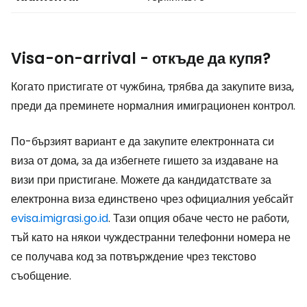
Visa-on-arrival
- откъде да купя?
Когато пристигате от чужбина, трябва да закупите виза,
преди да преминете нормалния имиграционен контрол.
По-бързият вариант е да закупите електронната си
виза от дома, за да избегнете гишето за издаване на
визи при пристигане. Можете да кандидатствате за
електронна виза единствено чрез официалния уебсайт
evisa.imigrasi.go.id
. Тази опция обаче често не работи,
тъй като на някои чуждестранни телефонни номера не
се получава код за потвърждение чрез текстово
съобщение.