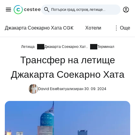
Джакарта Соекарно Хата CGK
Хотели
Още
Влезте в Cestee
... световната общност на туристите
Летища
Джакарта Соекарно Хата
Терминал
Трансфер на летище
Продължете с Google
Джакарта Соекарно Хата
David Eiselt
актуализиран 30. 09. 2024
Продължете с Facebook
Продължете с имейл