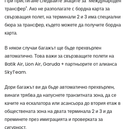
При пристигане следвайте знаците за "Международен
трансфер". Ако не разполагате с бордна карта за
свързващия полет, на терминали 2 и 3 има специални
бюра за трансфер, където можете да получите бордна
карта.
В някои случаи багажът ще бъде прехвърлен
автоматично. Това важи за свързващите полети на
Batik Air, Lion Air, Garuda + партньорите от алианса
SkyTeam.
Дори багажът ви да бъде автоматично прехвърлен,
винаги трябва да напуснете транзитната зона, да се
качите на ескалатора или асансьора до втория етаж в
обществената зона на двата терминала 2 и 3 и да
преминете през имиграцията и проверката за
сигурност.