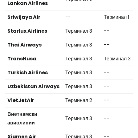
Lankan Airlines
Sriwijaya Air
--
Терминал 1
Starlux Airlines
Терминал 3
--
Thai Airways
Терминал 3
--
TransNusa
Терминал 3
Терминал 3
Turkish Airlines
Терминал 3
--
Uzbekistan Airways
Терминал 3
--
VietJetAir
Терминал 2
--
Виетнамски
Терминал 3
--
авиолинии
Xiamen Air
Терминал 3
--