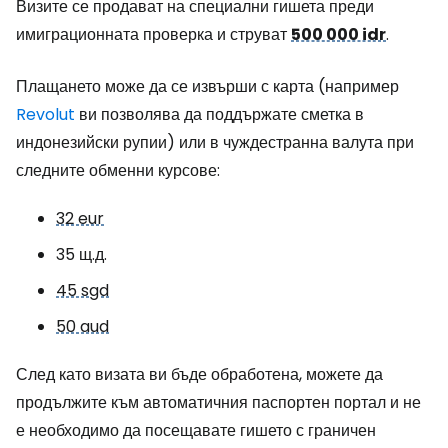
Визите се продават на специални гишета преди
имиграционната проверка и струват
500 000 idr
.
Плащането може да се извърши с карта (например
Revolut
ви позволява да поддържате сметка в
индонезийски рупии) или в чуждестранна валута при
следните обменни курсове:
32 eur
35 щ.д.
45 sgd
50 aud
След като визата ви бъде обработена, можете да
продължите към автоматичния паспортен портал и не
е необходимо да посещавате гишето с граничен