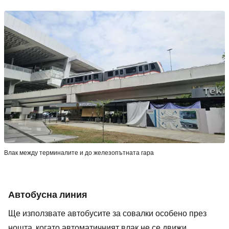
Влак между терминалите и до железопътната гара
Автобусна линия
Ще използвате автобусите за совалки особено през
нощта, когато автоматичният влак не се движи.