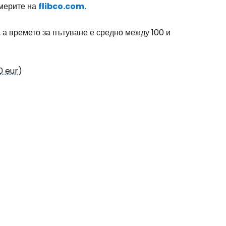
америте на
flibco.com.
 а времето за пътуване е средно между 100 и
0 eur
)