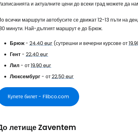
Разписанията и актуалните цени до всеки град можете да н
о всички маршрути автобусите се движат 12-13 пъти на ден,
130 минути. Най-дългият маршрут е до Брюж.
Брюж
-
24,40 eur
(сутрешни и вечерни курсове от
19,9
Гент
-
22,40 eur
Лил
- от
19,90 eur
Люксембург
- от
22,50 eur
Купете билет - Flibco.com
До летище Zaventem