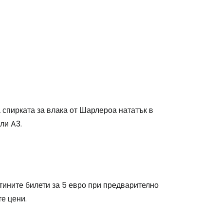
а спирката за влака от Шарлероа нататък в
ли A3.
втините билети за 5 евро при предварително
е цени.