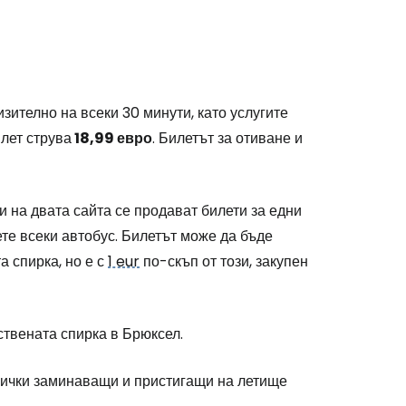
зително на всеки 30 минути, като услугите
лет струва
18,99 евро
. Билетът за отиване и
и на двата сайта се продават билети за едни
ете всеки автобус. Билетът може да бъде
а спирка, но е с
1 eur
по-скъп от този, закупен
нствената спирка в Брюксел.
сички заминаващи и пристигащи на летище