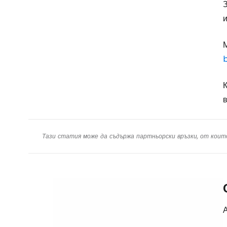
и
b
К
в
Тази статия може да съдържа партньорски връзки, от коит
А