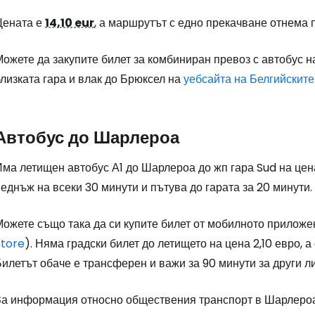
Влезте в Ce
Цената е
14,10 eur
, а маршрутът с едно прекачване отнема 
Можете да закупите билет за комбиниран превоз с автобус 
... световната общност на туристите
лизката гара и влак до Брюксел на
уебсайта на Белгийскит
Пр
Автобус до Шарлероа
Има летищен автобус А1 до Шарлероа до жп гара Sud на це
Про
еднъж на всеки 30 минути и пътува до гарата за 20 минути.
Можете също така да си купите билет от мобилното приложе
Про
Store
). Няма градски билет до летището на цена 2,10 евро,
илетът обаче е трансферен и важи за 90 минути за други л
За информация относно обществения транспорт в Шарлероа,