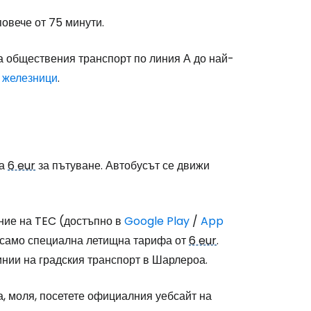
stee
повече от 75 минути.
на обществения транспорт по линия А до най-
е железници
.
одължете с Google
на
6 eur
за пътуване. Автобусът се движи
дължете с Facebook
ние на TEC (достъпно в
Google Play
/
App
дължете с имейл
 а само специална летищна тарифа от
6 eur
.
инии на градския транспорт в Шарлероа.
 моля, посетете официалния уебсайт на