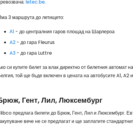
превозвача:
letec.be.
Има 3 маршрута до летището:
А1
- до централния гаров площад на Шарлероа
A2
- до гара Fleurus
A3
- до гара Luttre
ко си купите билет за влак директно от билетния автомат н
елгия, той ще бъде включен в цената на автобусите A1, A2 и
Брюж, Гент, Лил, Люксембург
libco предлага билети до Брюж, Гент, Лил и Люксембург. Е
акупуване вече не се предлагат и ще заплатите стандартнит