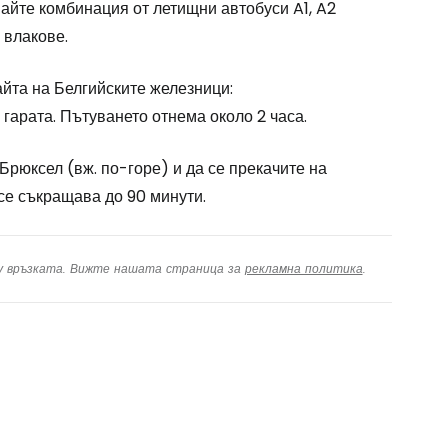
йте комбинация от летищни автобуси A1, A2
 влакове.
йта на Белгийските железници:
гарата. Пътуването отнема около 2 часа.
Брюксел (вж. по-горе) и да се прекачите на
 се съкращава до 90 минути.
ху връзката. Вижте нашата страница за
рекламна политика
.