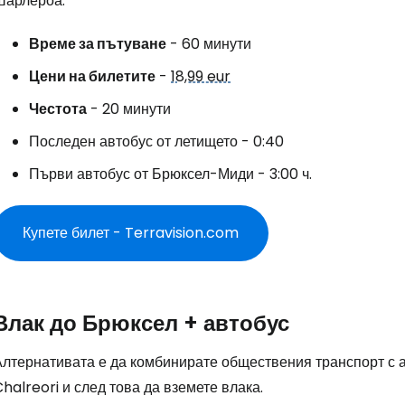
Шарлероа.
Време за пътуване
- 60 минути
Цени на билетите
-
18,99 eur
Честота
- 20 минути
Последен автобус от летището - 0:40
Първи автобус от Брюксел-Миди - 3:00 ч.
Купете билет - Terravision.com
Влак до Брюксел + автобус
Алтернативата е да комбинирате обществения транспорт с 
halreori и след това да вземете влака.