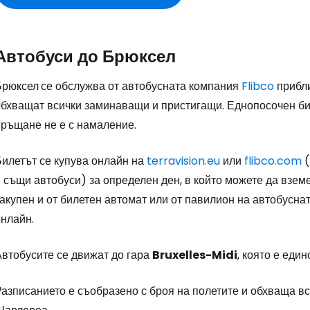
Автобуси до Брюксел
Брюксел
се обслужва от автобусната компания
Flibco
прибли
обхващат всички заминаващи и пристигащи. Еднопосочен би
връщане не е с намаление.
Билетът се купува онлайн на
terravision.eu
или
flibco.com
(
 същи автобуси) за определен ден, в който можете да взем
акупен и от билетен автомат или от павилион на автобуснат
онлайн.
Автобусите се движат до гара
Bruxelles-Midi
, която е еди
Разписанието е съобразено с броя на полетите и обхваща в