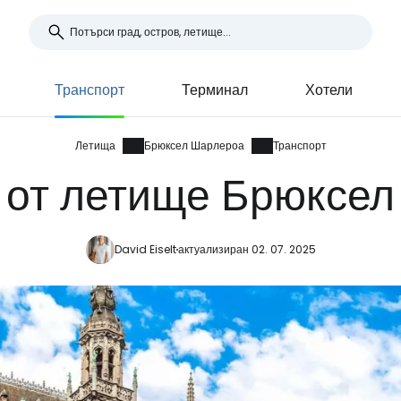
Транспорт
Терминал
Хотели
Летища
Брюксел Шарлероа
Транспорт
 от летище Брюксе
David Eiselt
актуализиран 02. 07. 2025