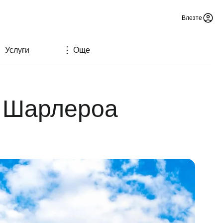
Влезте
Услуги
Още
л Шарлероа