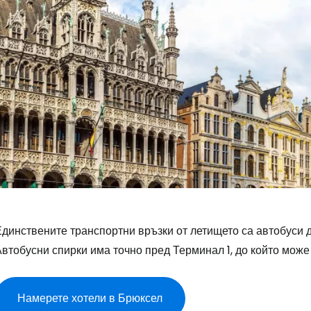
динствените транспортни връзки от летището са автобуси д
втобусни спирки има точно пред Терминал 1, до който може 
Намерете хотели в Брюксел