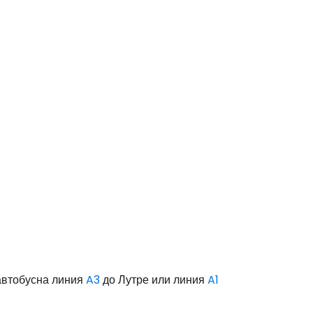
автобусна линия
A3
до Лутре или линия
A1