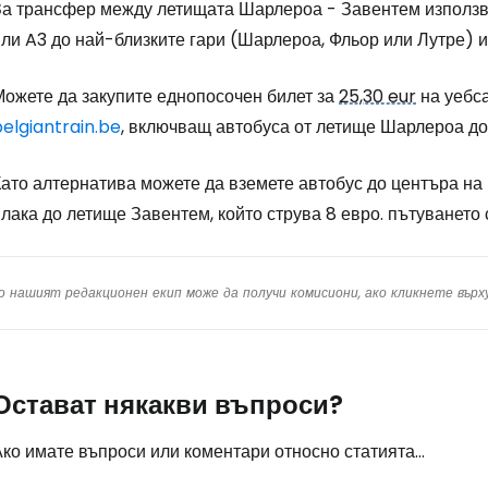
За трансфер между летищата Шарлероа - Завентем използва
ли A3 до най-близките гари (Шарлероа, Фльор или Лутре) и
Можете да закупите еднопосочен билет за
25,30 eur
на уебса
elgiantrain.be
, включващ автобуса от летище Шарлероа до 
ато алтернатива можете да вземете автобус до центъра на 
лака до летище Завентем, който струва 8 евро. пътуването
о нашият редакционен екип може да получи комисиони, ако кликнете вър
Остават някакви въпроси?
ко имате въпроси или коментари относно статията...