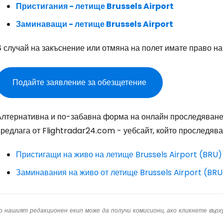
Пристигания - летище Brussels Airport
... световната общност на туристите
Заминаващи - летище Brussels Airport
Пр
 случай на закъснение или отмяна на полет имате право на
Про
Подайте заявление за обезщетение
Алтернативна и по-забавна форма на онлайн проследяване 
Про
редлага от Flightradar24.com - уебсайт, който проследява
Пристигащи на живо на летище Brussels Airport (BRU)
Заминавания на живо от летище Brussels Airport (BRU
о нашият редакционен екип може да получи комисиони, ако кликнете вър