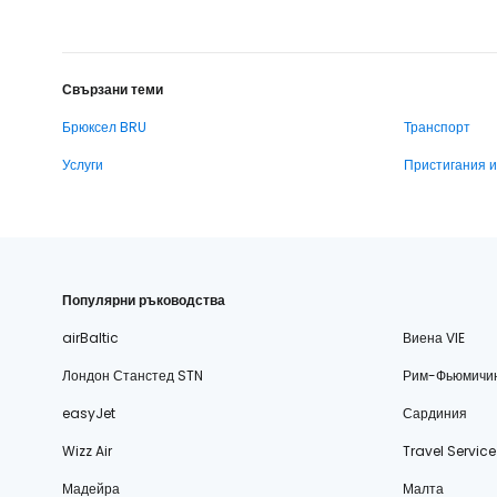
Свързани теми
Брюксел BRU
Транспорт
Услуги
Пристигания 
Популярни ръководства
airBaltic
Виена VIE
Лондон Станстед STN
Рим-Фьюмичи
easyJet
Сардиния
Wizz Air
Travel Service
Мадейра
Малта