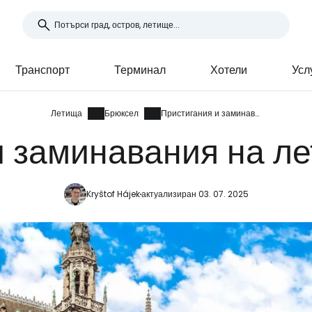
Транспорт
Терминал
Хотели
Усл
Летища
Брюксел
Пристигания и заминавания
и заминавания на л
Kryštof Hájek
актуализиран 03. 07. 2025