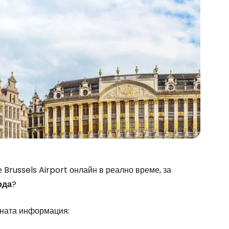
Brussels Airport онлайн в реално време, за
рда
?
stee
чната информация: