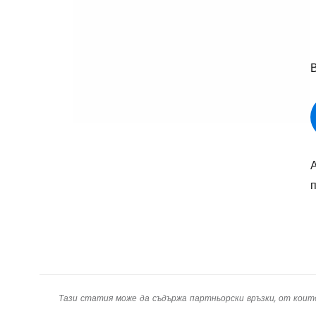
В
п
Тази статия може да съдържа партньорски връзки, от коит