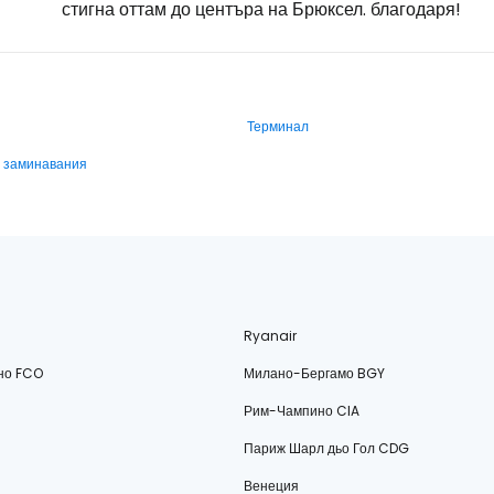
стигна оттам до центъра на Брюксел. благодаря!
Терминал
и заминавания
Ryanair
но FCO
Милано-Бергамо BGY
Рим-Чампино CIA
Париж Шарл дьо Гол CDG
Венеция