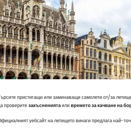
Търсите пристигащи или заминаващи самолети от/за летище 
да проверите
закъсненията
или
времето за качване на бо
Влезте в Ce
Официалният уебсайт на летището винаги предлага най-то