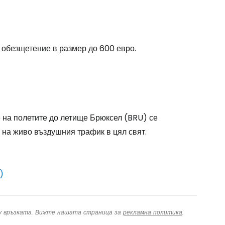
одължете с Google
 обезщетение в размер до 600 евро.
дължете с Facebook
на полетите до летище Брюксел (BRU) се
дължете с имейл
 на живо въздушния трафик в цял свят.
)
ху връзката. Вижте нашата страница за
рекламна политика
.