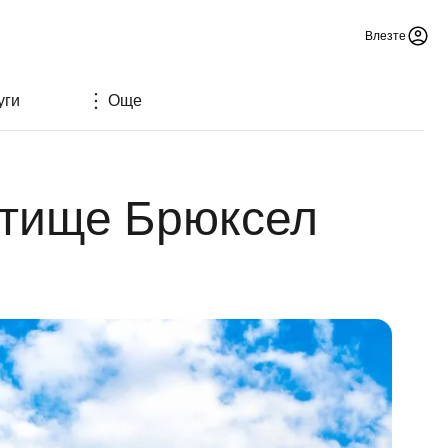
Влезте
уги
Още
етище Брюксел