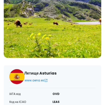
Летище Asturias
www.aena.es
IATA код
OVD
Код на ICAO
LEAS