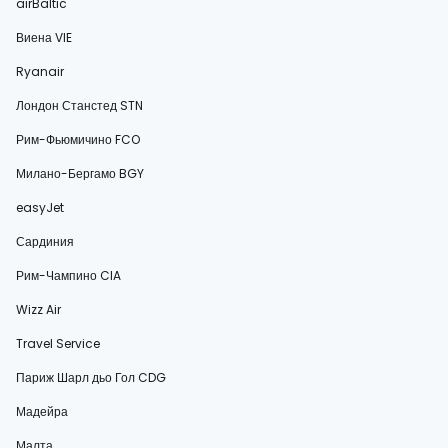
airBaltic
Виена VIE
Ryanair
Лондон Станстед STN
Рим-Фьюмичино FCO
Милано-Бергамо BGY
easyJet
Сардиния
Рим-Чампино CIA
Wizz Air
Travel Service
Париж Шарл дьо Гол CDG
Мадейра
Малта