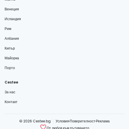
Венеция
Исландия
Рим
Албания
Кипър
Майорка
Порто
Cestee
За нас
Контакт
© 2026 Cestee.bg
Условия
Поверителност
Реклама
От любов към пътуването