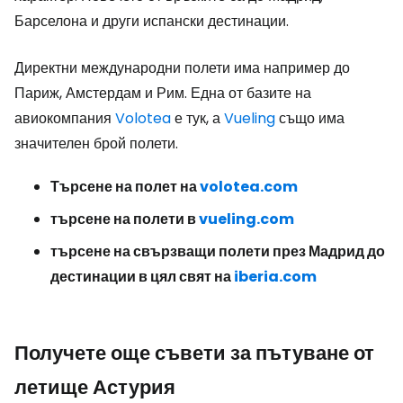
Барселона и други испански дестинации.
Директни международни полети има например до
Париж, Амстердам и Рим. Една от базите на
авиокомпания
Volotea
е тук, а
Vueling
също има
значителен брой полети.
Търсене на полет на
volotea.com
търсене на полети в
vueling.com
търсене на свързващи полети през Мадрид до
дестинации в цял свят на
iberia.com
Получете още съвети за пътуване от
летище Астурия