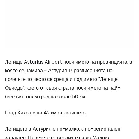
Летище Asturias Airport носи името на провинцията, в
която се намира - Астурия. В разписанията на
полетите то често се среща и под името "Летище
Овиедо", което от своя страна носи името на най-
близкия голям град на около 50 км.
Град Хихон е на 42 км от летището.
Летището в Астурия е по-малко, с по-регионален
характер. Повечето от връзките са до Мадрид,