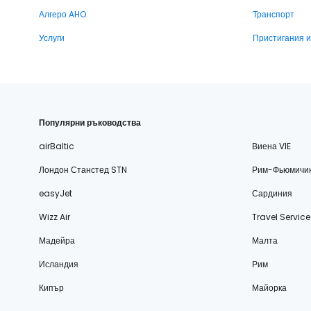
Алгеро AHO
Транспорт
Услуги
Пристигания 
Популярни ръководства
airBaltic
Виена VIE
Лондон Станстед STN
Рим-Фьюмичи
easyJet
Сардиния
Wizz Air
Travel Service
Мадейра
Малта
Исландия
Рим
Кипър
Майорка