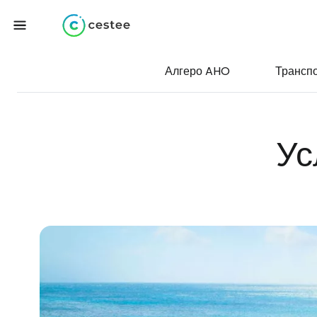
Алгеро AHO
Трансп
Ус