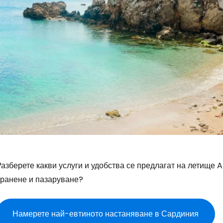
азберете какви услуги и удобства се предлагат на летище A
хранене и пазаруване?
Намерете най-евтиното настаняване в Сардиния