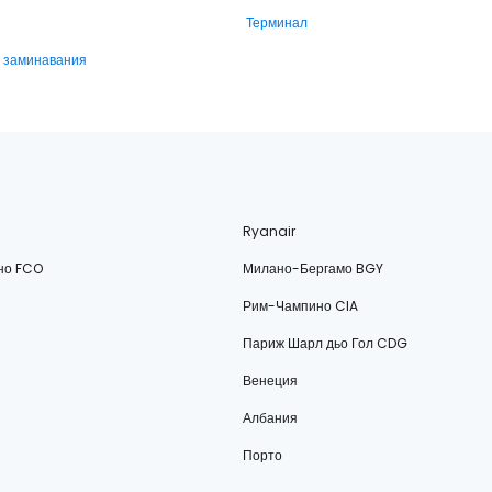
Терминал
и заминавания
Ryanair
но FCO
Милано-Бергамо BGY
Рим-Чампино CIA
Париж Шарл дьо Гол CDG
Венеция
Албания
Порто