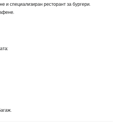
не и специализиран ресторант за бургери.
кафене.
ата:
агаж.