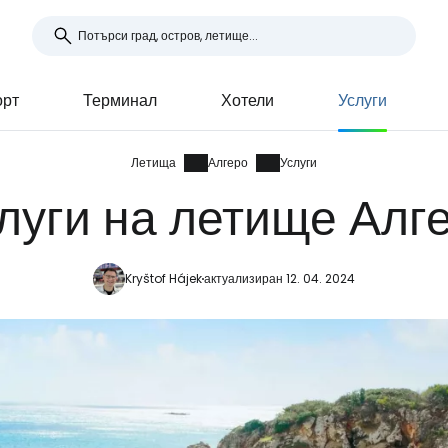
орт
Терминал
Хотели
Услуги
Летища
Алгеро
Услуги
луги на летище Алг
Kryštof Hájek
актуализиран 12. 04. 2024