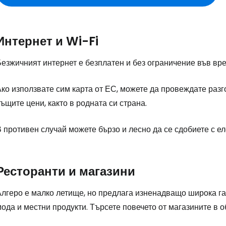
Интернет и Wi-Fi
Влезте в Ce
Безжичният интернет е безплатен и без ограничение във вр
ко използвате сим карта от ЕС, можете да провеждате разг
... световната общност на туристите
ъщите цени, както в родната си страна.
Пр
 противен случай можете бързо и лесно да се сдобиете с е
Ресторанти и магазини
Про
Алгеро е малко летище, но предлага изненадващо широка г
ода и местни продукти. Търсете повечето от магазините в 
Про