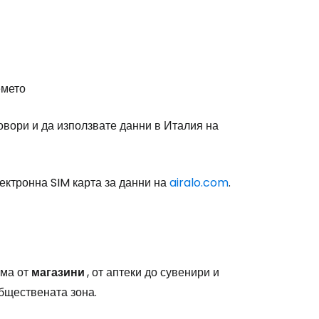
stee
емето
овори и да използвате данни в Италия на
одължете с Google
лектронна SIM карта за данни на
airalo.com
.
дължете с Facebook
ама от
магазини
, от аптеки до сувенири и
обществената зона.
дължете с имейл