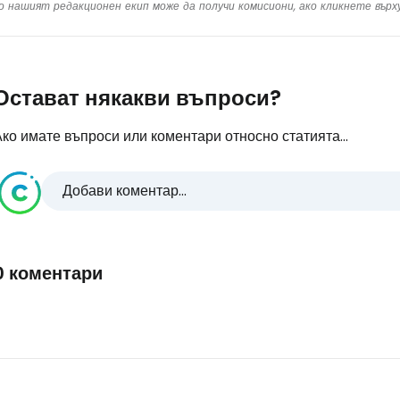
о нашият редакционен екип може да получи комисиони, ако кликнете вър
Остават някакви въпроси?
ко имате въпроси или коментари относно статията...
Добави коментар...
0 коментари