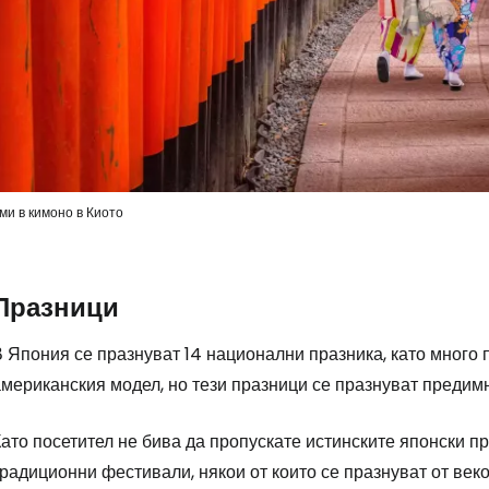
ми в кимоно в Киото
Празници
 Япония се празнуват 14 национални празника, като много 
мериканския модел, но тези празници се празнуват предимн
ато посетител не бива да пропускате истинските японски п
радиционни фестивали, някои от които се празнуват от век