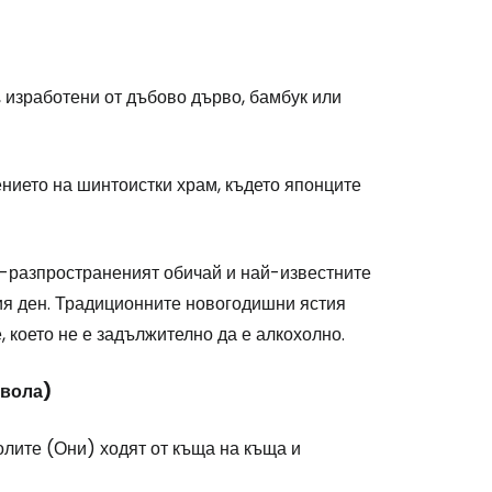
 изработени от дъбово дърво, бамбук или
нието на шинтоистки храм, където японците
й-разпространеният обичай и най-известните
ия ден. Традиционните новогодишни ястия
 което не е задължително да е алкохолно.
явола)
олите (Они) ходят от къща на къща и