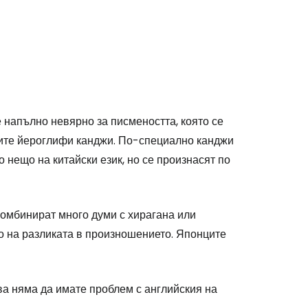
 е напълно невярно за писмеността, която се
ните йероглифи канджи. По-специално канджи
 нещо на китайски език, но се произнасят по
комбинират много думи с хирагана или
но на разликата в произношението. Японците
ова няма да имате проблем с английския на