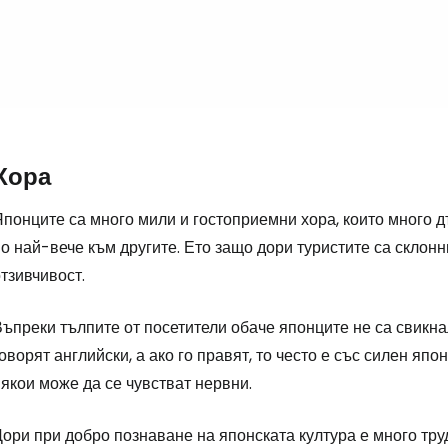
Влезте в Ce
... световната общност на туристите
Хора
Пр
понците са много мили и гостоприемни хора, които много д
о най-вече към другите. Ето защо дори туристите са склон
тзивчивост.
Про
ъпреки тълпите от посетители обаче японците не са свикнал
оворят английски, а ако го правят, то често е със силен япо
Про
якои може да се чувстват нервни.
ори при добро познаване на японската култура е много тру