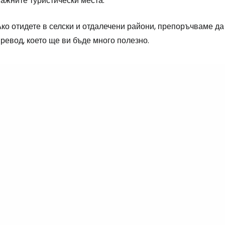
ажните туристически места.
Ако отидете в селски и отдалечени райони, препоръчваме д
ревод, което ще ви бъде много полезно.