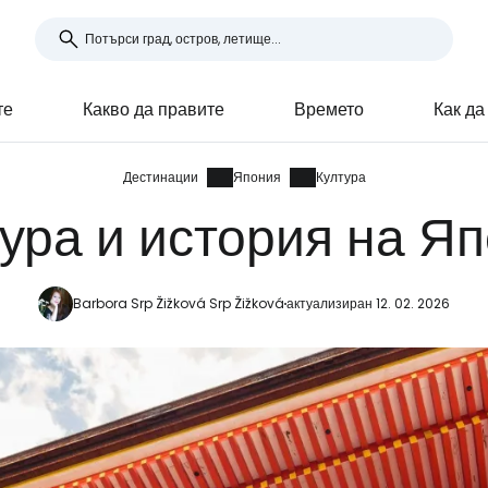
те
Какво да правите
Времето
Как да
Дестинации
Япония
Култура
ура и история на Я
Barbora Srp Žižková Srp Žižková
актуализиран 12. 02. 2026