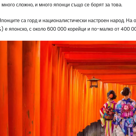
 много сложно, и много японци също се борят за това.
Японците са горд и националистически настроен народ. На
) е японско, с около 600 000 корейци и по-малко от 400 0