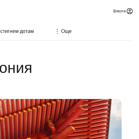
Влезте
 стигнем дотам
Още
пония