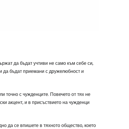
stee
одължете с Google
ържат да бъдат учтиви не само към себе си,
ни да бъдат приемани с дружелюбност и
дължете с Facebook
и точно с чужденците. Повечето от тях не
нски акцент, и в присъствието на чужденци
дължете с имейл
дно да се впишете в тяхното общество, което