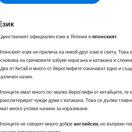
Език
Единственият официален език в Япония е
японският
.
понският език не прилича на никой друг език в света. Това
основава на сричковите азбуки хирагана и катакана и слож
два от Китай и много от йероглифите означават едно и също
азличен начин.
Японците имат много по-малко йероглифи от китайците, те 
транслитерират чужди думи с катакана. Това се дължи глав
мат много учтиви начини за изразяване.
Японците не говорят много добре
английски
, но въпреки т