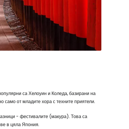
популярни са Хелоуин и Коледа, базирани на
о само от младите хора с техните приятели.
разници - фестивалите (макура). Това са
ове в цяла Япония.