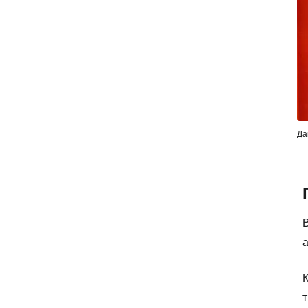
Да
В
а
К
т