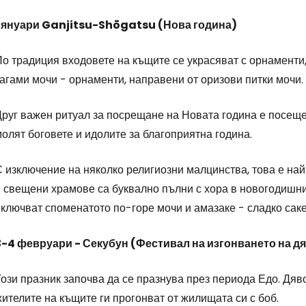
1 януари Ganjitsu-Shōgatsu (Нова година)
о традиция входовете на къщите се украсяват с орнаменти,
агами мочи - орнаменти, направени от оризови питки мочи.
Друг важен ритуал за посрещане на Новата година е посеще
олят боговете и идолите за благоприятна година.
С изключение на няколко религиозни малцинства, това е на
и свещени храмове са буквално пълни с хора в новогодишн
ключват споменатото по-горе мочи и амазаке - сладко саке,
3-4 февруари - Секубун (Фестивал на изгонването на д
ози празник започва да се празнува през периода Едо. Дяв
ителите на къщите ги прогонват от жилищата си с боб.