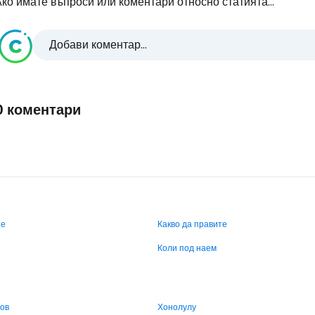
ко имате въпроси или коментари относно статията...
Добави коментар...
0 коментари
те
Какво да правите
Коли под наем
ров
Хонолулу