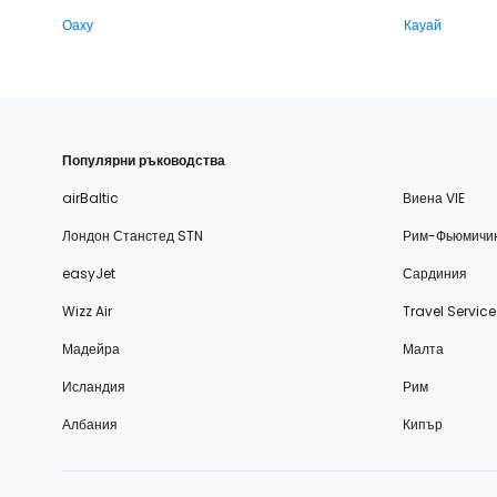
Оаху
Кауай
Популярни ръководства
airBaltic
Виена VIE
Лондон Станстед STN
Рим-Фьюмичи
easyJet
Сардиния
Wizz Air
Travel Service
Мадейра
Малта
Исландия
Рим
Албания
Кипър