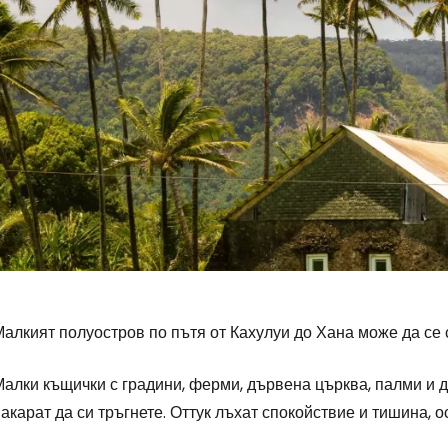
алкият полуостров по пътя от Кахулуи до Хана може да се 
Малки къщички с градини, ферми, дървена църква, палми и 
акарат да си тръгнете. Оттук лъхат спокойствие и тишина, о