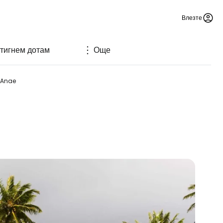
Влезте
стигнем дотам
Още
’Anae