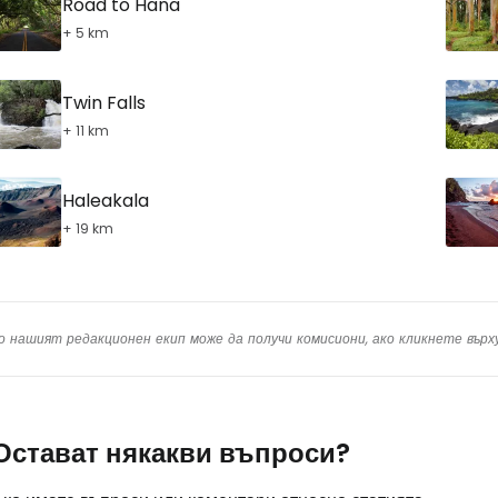
Road to Hana
+ 5 km
Twin Falls
+ 11 km
Haleakala
+ 19 km
о нашият редакционен екип може да получи комисиони, ако кликнете вър
Остават някакви въпроси?