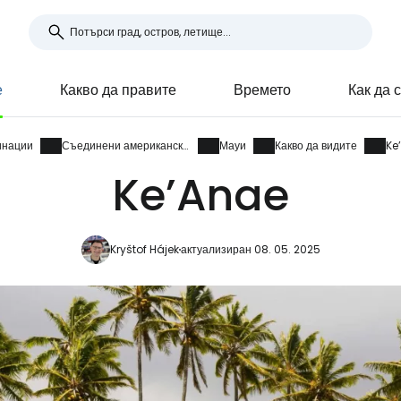
е
Какво да правите
Времето
Как да 
инации
Съединени американски щати
Мауи
Какво да видите
Ke
Ke’Anae
Kryštof Hájek
актуализиран 08. 05. 2025