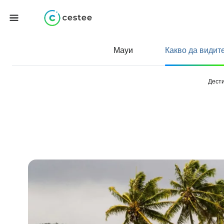
Мауи
Какво да видит
Дест