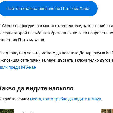
Най-евтино настаняване по Пътя към Хана
Влезте в Ce
e'Anae не фигурира в много пътеводители, затова трябва да
оседнете край назъбената брегова линия и си направете по
известния Път към Хана.
... световната общност на туристите
лед това, над селото, можете да посетите Дендрариума Ке'
експозиция от типични за Мауи дървета, включително дъгов
Пр
мили преди Ке'Анае
.
Про
Какво да видите наоколо
Открийте всички
места, които трябва да видите в Мауи
.
Про