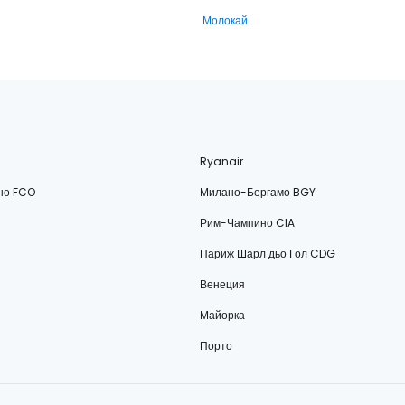
Молокай
Ryanair
но FCO
Милано-Бергамо BGY
Рим-Чампино CIA
Париж Шарл дьо Гол CDG
Венеция
Майорка
Порто