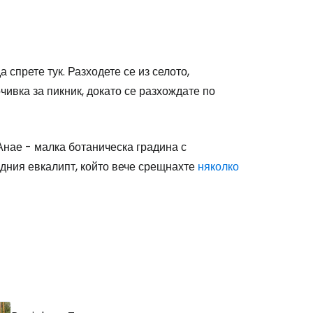
stee
 спрете тук. Разходете се из селото,
чивка за пикник, докато се разхождате по
Анае - малка ботаническа градина с
идния евкалипт, който вече срещнахте
няколко
одължете с Google
дължете с Facebook
дължете с имейл