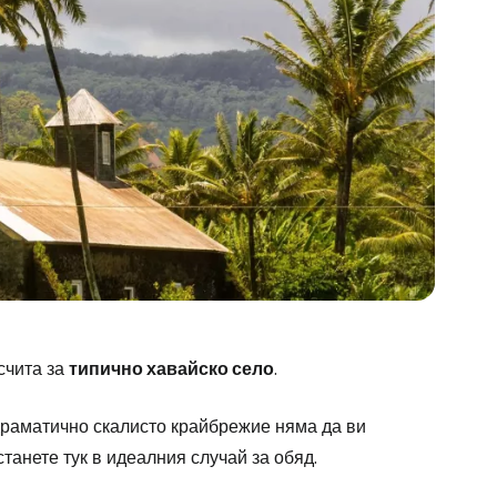
счита за
типично хавайско село
.
драматично скалисто крайбрежие няма да ви
станете тук в идеалния случай за обяд.