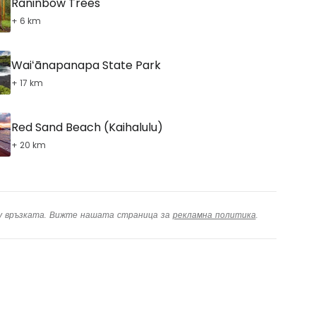
Raninbow Trees
+ 6 km
Waiʻānapanapa State Park
+ 17 km
Red Sand Beach (Kaihalulu)
+ 20 km
ху връзката. Вижте нашата страница за
рекламна политика
.