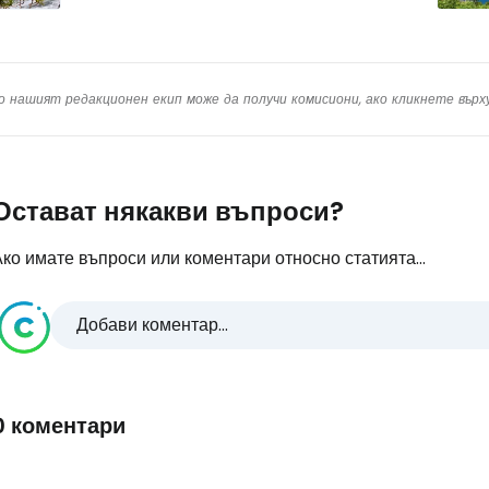
о нашият редакционен екип може да получи комисиони, ако кликнете вър
Остават някакви въпроси?
ко имате въпроси или коментари относно статията...
Добави коментар...
0 коментари