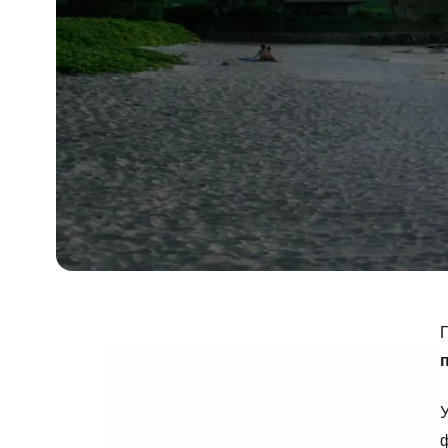
П
У
ф