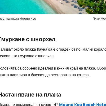
Влезте в Ce
... световната общност на туристите
рорт на плажа Mauna Kea
Плаж Ma
Пр
Гмуркане с шнорхел
Заливът около плажа Кауна'оа е ограден от по-малки корал
Про
словия за гмуркане с шнорхел.
Условията са особено идеални в южния край на плажа. Обор
Про
алък павилион в близост до ресторанта на хотела.
Настаняване на плажа
Плажът е доминиран от курорт 4*
Mauna Kea Beach Hote