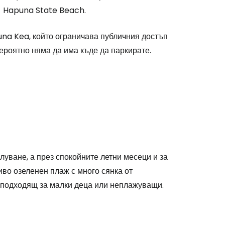
- Hapuna State Beach.
na Kea, който ограничава публичния достъп
вероятно няма да има къде да паркирате.
уване, а през спокойните летни месеци и за
иво озеленен плаж с много сянка от
е подходящ за малки деца или неплажуващи.