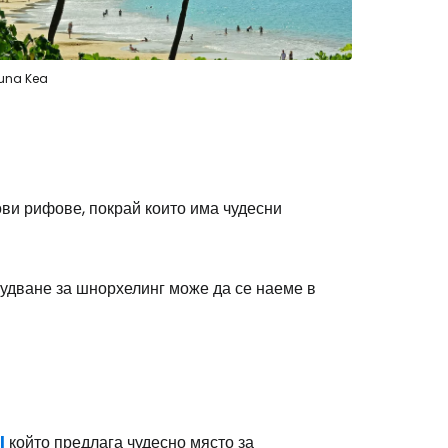
stee
una Kea
одължете с Google
ови рифове, покрай които има чудесни
дължете с Facebook
удване за шнорхелинг може да се наеме в
дължете с имейл
l
който предлага чудесно място за