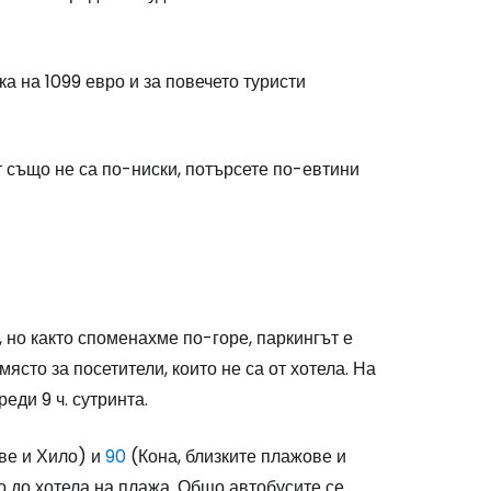
ка на 1099 евро и за повечето туристи
 също не са по-ниски, потърсете по-евтини
 но както споменахме по-горе, паркингът е
ясто за посетители, които не са от хотела. На
еди 9 ч. сутринта.
ве и Хило) и
90
(Кона, близките плажове и
 до хотела на плажа. Общо автобусите се