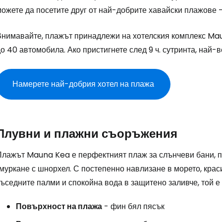
можете да посетите друг от най-добрите хавайски плажове 
Внимавайте, плажът принадлежи на хотелския комплекс Mau
о 40 автомобила. Ако пристигнете след 9 ч. сутринта, най-
Намерете най-добрия хотел на плажа
Плувни и плажни съоръжения
Плажът Mauna Kea е перфектният плаж за слънчеви бани, пл
муркане с шнорхел. С постепенно навлизане в морето, крас
съседните палми и спокойна вода в защитено заливче, той 
Повърхност на плажа
- фин бял пясък