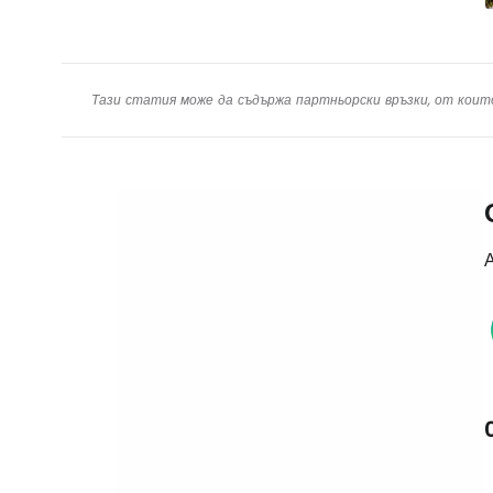
Тази статия може да съдържа партньорски връзки, от коит
А