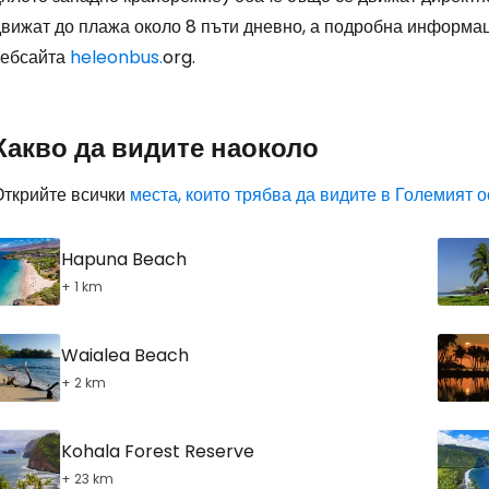
движат до плажа около 8 пъти дневно, а подробна информац
уебсайта
heleonbus.
org.
Какво да видите наоколо
Открийте всички
места, които трябва да видите в Големият 
Hapuna Beach
+ 1 km
Waialea Beach
+ 2 km
Kohala Forest Reserve
+ 23 km