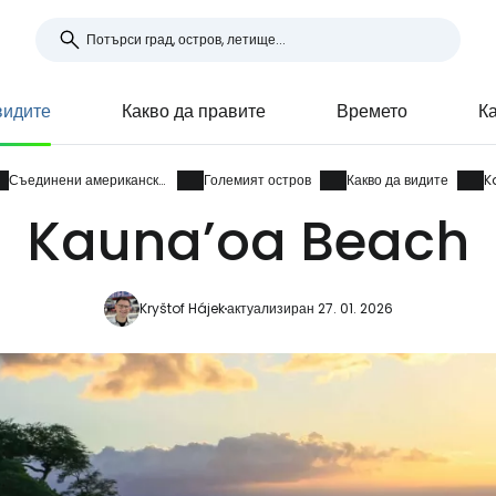
видите
Какво да правите
Времето
Ка
Съединени американски щати
Големият остров
Какво да видите
K
Kauna’oa Beach
Kryštof Hájek
актуализиран 27. 01. 2026