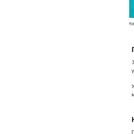
Ку
у
м