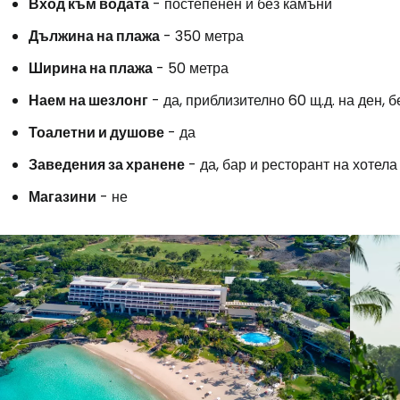
Вход към водата
- постепенен и без камъни
Дължина на плажа
- 350 метра
Ширина на плажа
- 50 метра
Наем на шезлонг
- да, приблизително 60 щ.д. на ден, б
Тоалетни и душове
- да
Заведения за хранене
- да, бар и ресторант на хотела
Магазини
- не