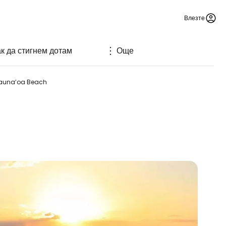
Влезте
к да стигнем дотам
Още
auna’oa Beach