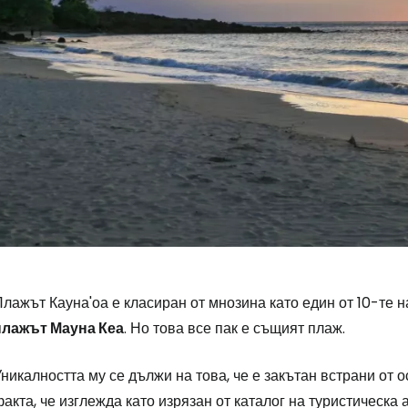
лажът Кауна'оа е класиран от мнозина като един от 10-те 
плажът Мауна Кеа
. Но това все пак е същият плаж.
никалността му се дължи на това, че е закътан встрани от о
акта, че изглежда като изрязан от каталог на туристическа