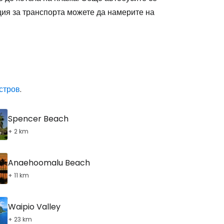
ия за транспорта можете да намерите на
остров
.
Spencer Beach
+ 2 km
Anaehoomalu Beach
+ 11 km
Waipio Valley
+ 23 km