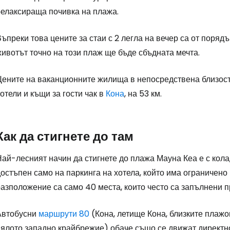
релаксираща почивка на плажа.
ъпреки това цените за стаи с 2 легла на вечер са от порядъ
ивотът точно на този плаж ще бъде сбъдната мечта.
Цените на ваканционните жилища в непосредствена близост
отели и къщи за гости чак в
Кона
, на 53 км.
Как да стигнете до там
ай-лесният начин да стигнете до плажа Мауна Кеа е с кола,
остъпен само на паркинга на хотела, който има ограничено м
азположение са само 40 места, които често са запълнени пр
Автобусни
маршрути 80
(Кона, летище Кона, близките плажо
цялото западно крайбрежие) обаче също се движат директно