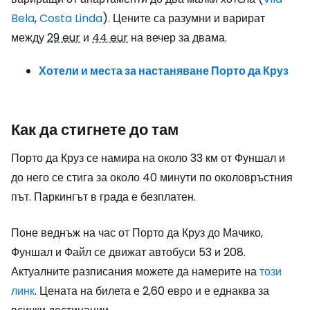
Bela
,
Costa Linda
). Цените са разумни и варират
между
29 eur
и
44 eur
на вечер за двама.
Хотели и места за настаняване Порто да Круз
Как да стигнете до там
Порто да Круз се намира на около 33 км от Фуншал и
до него се стига за около 40 минути по околовръстния
път. Паркингът в града е безплатен.
Поне веднъж на час от Порто да Круз до Мачико,
Фуншал и Файл се движат автобуси 53 и 208.
Актуалните разписания можете да намерите на
този
линк
. Цената на билета е 2,60 евро и е еднаква за