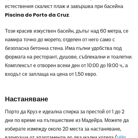
естествения скалист плаж и завършва при басейна
Piscina do Porto da Cruz
.
Този красив изкуствен басейн, дълъг над 60 метра, се
намира точно до морето, отделен от него само с
безопасна бетонна стена. Има пълни удобства под
формата на ресторант, душове, съблекални и тоалетни.
Комплексът е отворен всеки ден от 10:00 до 19:00 ч., а
входът се заплаща на цена от 1,50 евро.
Настаняване
Порто да Круз е идеална спирка за престой от 1 до 2
дни по време на пътешествие из Мадейра. Можете да
избирате измежду около 20 места за настаняване,
вариращи от апартаменти до два малки хотела (
Vila