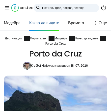
Мадейра
Какво да видите
Времето
Още
Влезте в Cestee
... световната общност на туристите
Дестинации
Португалия
Мадейра
Какво да видите
Porto da Cruz
Porto da Cruz
Продължете с Google
Kryštof Hájek
актуализиран 18. 07. 2026
Продължете с Facebook
Продължете с имейл