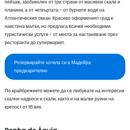
пейзаж, заобиколен от три страни от масивни скали и
планини, а от четвъртата - от бурните води на
Атлантическия океан. Красиво оформеният град е
наистина малък, но предлага всички необходими
туристически услуги - от места за настаняване през
ресторанти до супермаркет.
Резервирайте хотела си в Мадейра
предварително
По крайбрежието можете да се любувате на интересни
скални надвеси и скали, както и на малки руини на
крепост от 16 век.