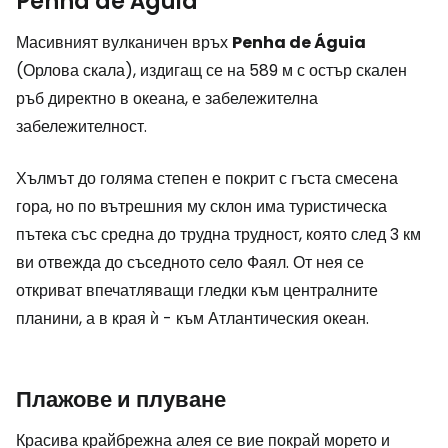
Penha de Águia
Масивният вулканичен връх
Penha de Águia
(Орлова скала), издигащ се на 589 м с остър скален
ръб директно в океана, е забележителна
забележителност.
Хълмът до голяма степен е покрит с гъста смесена
гора, но по вътрешния му склон има туристическа
пътека със средна до трудна трудност, която след 3 км
ви отвежда до съседното село Фаял. От нея се
откриват впечатляващи гледки към централните
планини, а в края ѝ - към Атлантическия океан.
Плажове и плуване
Красива крайбрежна алея се вие покрай морето и