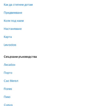
Как да стигнем дотам
Придвижване
Коли под наем
Настаняване
Карта
Levadas
Свързани ръководства
Лисабон
Порто
Сао Мигел
Flores
Пико
Corvo