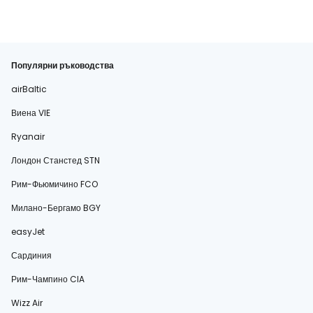
Популярни ръководства
airBaltic
Виена VIE
Ryanair
Лондон Станстед STN
Рим-Фьюмичино FCO
Милано-Бергамо BGY
easyJet
Сардиния
Рим-Чампино CIA
Wizz Air