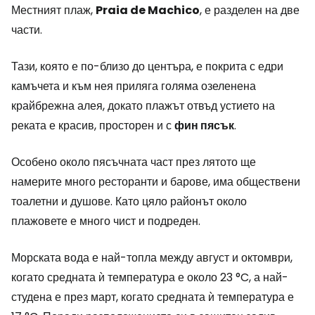
Местният плаж,
Praia de Machico
, е разделен на две
части.
Тази, която е по-близо до центъра, е покрита с едри
камъчета и към нея приляга голяма озеленена
крайбрежна алея, докато плажът отвъд устието на
реката е красив, просторен и с
фин пясък
.
Особено около пясъчната част през лятото ще
намерите много ресторанти и барове, има обществени
тоалетни и душове. Като цяло районът около
плажовете е много чист и подреден.
Морската вода е най-топла между август и октомври,
когато средната ѝ температура е около 23 °C, а най-
студена е през март, когато средната ѝ температура е