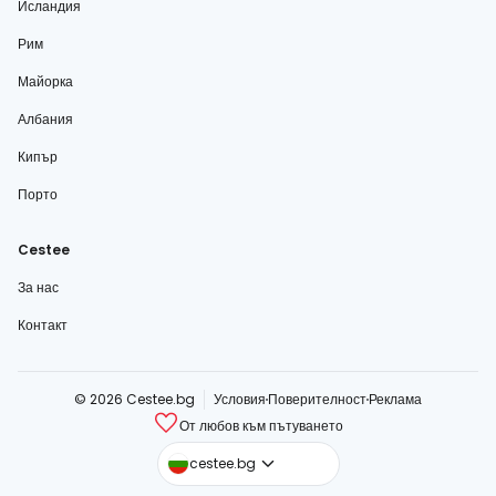
Исландия
Рим
Майорка
Албания
Кипър
Порто
Cestee
За нас
Контакт
© 2026 Cestee.bg
Условия
Поверителност
Реклама
От любов към пътуването
cestee.com
cestee.bg
cestee.sk