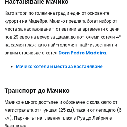
Настаняване Мачико
Като втори по големина град и един от основните
курорти на Мадейра, Мачико предлага богат избор от
места за настаняване - от евтини апартаменти с цени
под 29 евро на вечер за двама до по-големи хотели 4*
на самия плаж, като най-големият, най-известният и
видим отвсякъде е хотел
Dom Pedro Madeira
.
Мачико хотели и места за настаняване
Транспорт до Мачико
Мачико е много достъпен и обозначен с кола както от
магистралата от Фуншал (25 км), така и от летището (6
км). Паркингът на главния плаж в Руа до Лейрия е
безплатен.