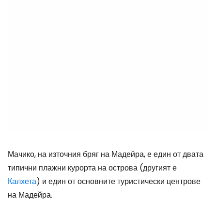
Мачико, на източния бряг на Мадейра, е един от двата
типични плажни курорта на острова (другият е
Калхета
) и един от основните туристически центрове
на Мадейра.