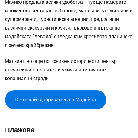
Мачико предлага всички удобства - тук ще намерите
множество ресторанти, барове, магазини за сувенири и
супермаркети, туристически агенции, предлагащи
различни екскурзии и круизи, плажове и пътеки по
мадейската "левада" с гледка към красивото планинско
и зелено крайбрежие.
Малкият, но още по-оживен исторически център
впечатлява с тесните си улички и типичните
колониални сгради.
10-те най-добри хотела в Мадейра
Плажове