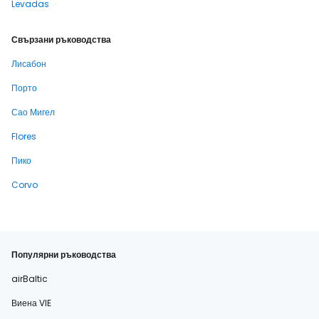
Levadas
Свързани ръководства
Лисабон
Порто
Сао Мигел
Flores
Пико
Corvo
Популярни ръководства
airBaltic
Виена VIE