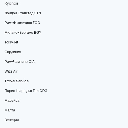
Ryanair
Лондон Станстед STN
Рим-Фьюмичино FCO
Милано-Бергамо BGY
easyJet
Сардиния
Рим-Чампино CIA
Wizz Air
Travel Service
Париж Шарл дьо Гол CDG
Мадейра
Малта
Венеция