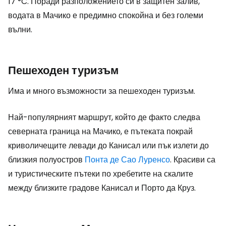
17 °C. Поради разположението си в защитен залив,
водата в Мачико е предимно спокойна и без големи
вълни.
Пешеходен туризъм
Има и много възможности за пешеходен туризъм.
Най-популярният маршрут, който де факто следва
северната граница на Мачико, е пътеката покрай
криволичещите левади до Канисал или пък излети до
близкия полуостров
Понта де Сао Луренсо
. Красиви са
и туристическите пътеки по хребетите на скалите
между близките градове Канисал и Порто да Круз.