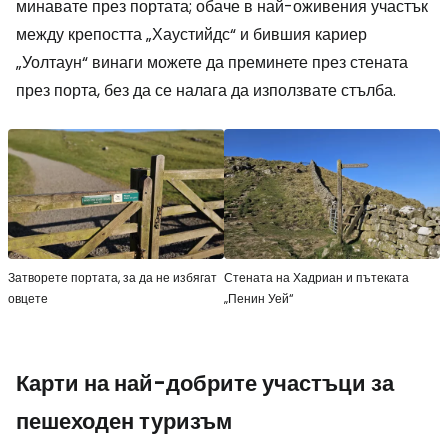
минавате през портата; обаче в най-оживения участък
между крепостта „Хаустийдс“ и бившия кариер
„Уолтаун“ винаги можете да преминете през стената
през порта, без да се налага да използвате стълба.
Затворете портата, за да не избягат
Стената на Хадриан и пътеката
овцете
„Пенин Уей“
Карти на най-добрите участъци за
пешеходен туризъм