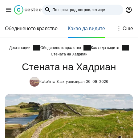
Обединеното кралство
Какво да видите
Още
Влезте в Cestee
... световната общност на туристите
Дестинации
Обединеното кралство
Какво да видите
Стената на Хадриан
Стената на Хадриан
Продължете с Google
Kateřina S.
актуализиран 06. 08. 2026
Продължете с Facebook
Продължете с имейл