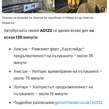
Перони за влакове за Хексъм на гара
Влак от Нюкасъл до Хексъм
Нюкасъл
Автобусната линия
AD122
се движи всеки ден
на
всеки 120 минути
.
Хексъм – Римският форт „Хаузстийдс“:
продължителност на пътуването – около 35
минути
Хексъм – Уолтаун: времетраене на пътуването –
около 75 минути
Уолтаун – Халтуистъл: продължителност на
пътуването – около 15 минути
Подробно разписание:
gonortheast.co.uk/AD122