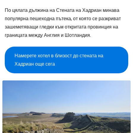
По цялата дължина на Стената на Хадриан минава
популярна пешеходна пътека, от която се разкриват
зашеметяващи гледки към откритата провинция на
границата между Англия и Шотландия.
Намерете хотел в близост до стената на
Хадриан още сега