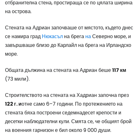
отбранителна стена, простираща се по цялата ширина
на острова.
Стената на Адриан започваше от мястото, където днес
се намира град
Нюкасъл
на брега
на
Северно море, и
завършваше близо до Карлайл на брега на Ирландско
море.
Общата дължина на стената на Адриан беше
117 км
(73 мили).
Строителството на стената на Хадриан започна през
122 г. и
отне само 6–7 години. По протежението на
стената бяха построени седемнадесет крепости и
десетки наблюдателни кули. Смята се, че общият брой
на военния гарнизон е бил около 9 000 души.