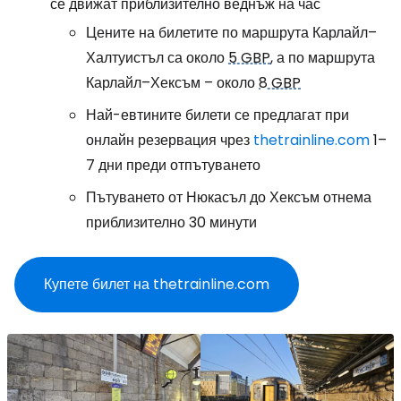
се движат приблизително веднъж на час
Цените на билетите по маршрута Карлайл–
Халтуистъл са около
5 GBP
, а по маршрута
Карлайл–Хексъм – около
8 GBP
Най-евтините билети се предлагат при
онлайн резервация чрез
thetrainline.com
1–
7 дни преди отпътуването
Пътуването от Нюкасъл до Хексъм отнема
приблизително 30 минути
Купете билет на thetrainline.com