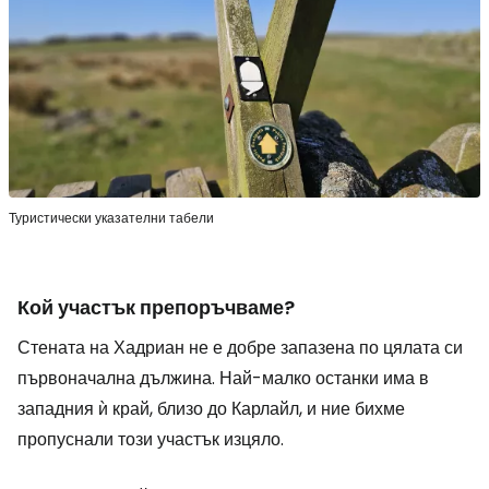
Туристически указателни табели
Кой участък препоръчваме?
Стената на Хадриан не е добре запазена по цялата си
първоначална дължина. Най-малко останки има в
западния ѝ край, близо до Карлайл, и ние бихме
пропуснали този участък изцяло.