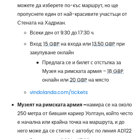
можете да изберете по-къс маршрут, но ще
пропуснете един от най-красивите участъци от
Стената на Хадриан.
Всеки ден от 9:30 до 17:30 ч.
Вход:
15 GBP
на входа или
13,50 GBP
при
закупуване онлайн
Предлага се и билет с отстъпка за
Музея на римската армия –
18 GBP
онлайн или
20 GBP
на място
vindolanda.com/tickets
Музеят на римската армия –
намира се на около
250 метра от бившия кариер Уолтаун, който често
е начална или крайна точка на маршрута, и до
него може да се стигне с автобус по линия AD122