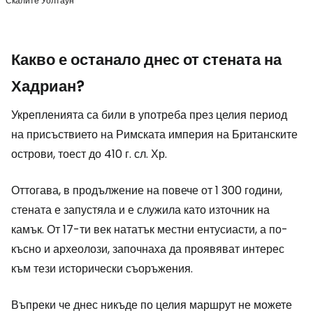
Скалите Уолтаун
Какво е останало днес от стената на
Хадриан?
Укрепленията са били в употреба през целия период
на присъствието на Римската империя на Британските
острови, тоест до 410 г. сл. Хр.
Оттогава, в продължение на повече от 1 300 години,
стената е запустяла и е служила като източник на
камък. От 17-ти век нататък местни ентусиасти, а по-
късно и археолози, започнаха да проявяват интерес
към тези исторически съоръжения.
Въпреки че днес никъде по целия маршрут не можете