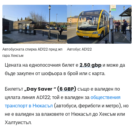
Автобусната спирка AD122 пред жп
Автобус AD122
гара Хексъм
Цената на еднопосочния билет е
2,50 gbp
и може да
бъде закупен от шофьора в брой или с карта.
Билетът
„Day Saver
“ (
6 GBP
)
също е валиден по
цялата линия AD122; той е валиден за
обществения
транспорт в Нюкасъл
(автобуси, фериботи и метро), но
не е валиден за влаковете от Нюкасъл до Хексъм или
Халтуистъл.