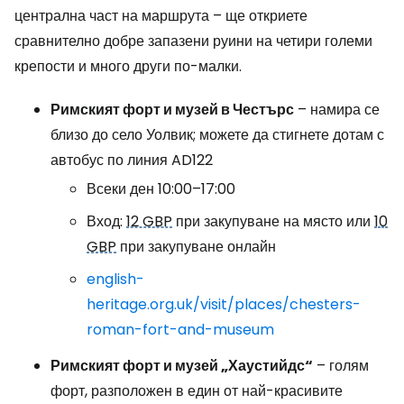
централна част на маршрута – ще откриете
сравнително добре запазени руини на четири големи
крепости и много други по-малки.
Римският форт и музей в Честърс
– намира се
близо до село Уолвик; можете да стигнете дотам с
автобус по линия AD122
Всеки ден 10:00–17:00
Вход:
12 GBP
при закупуване на място или
10
GBP
при закупуване онлайн
english-
heritage.org.uk/visit/places/chesters-
roman-fort-and-museum
Римският форт и музей „Хаустийдс“
– голям
форт, разположен в един от най-красивите