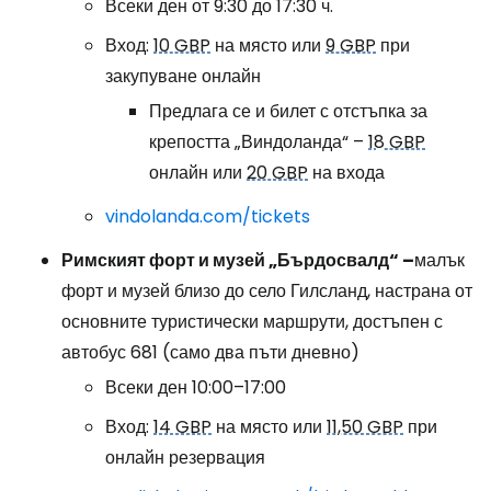
Всеки ден от 9:30 до 17:30 ч.
Вход:
10 GBP
на място или
9 GBP
при
закупуване онлайн
Предлага се и билет с отстъпка за
крепостта „Виндоланда“ –
18 GBP
онлайн или
20 GBP
на входа
vindolanda.com/tickets
Римският форт и музей „Бърдосвалд“ –
малък
форт и музей близо до село Гилсланд, настрана от
основните туристически маршрути, достъпен с
автобус 681 (само два пъти дневно)
Всеки ден 10:00–17:00
Вход:
14 GBP
на място или
11,50 GBP
при
онлайн резервация