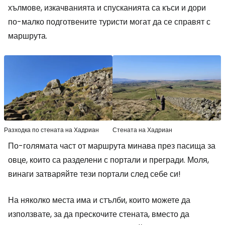
хълмове, изкачванията и спусканията са къси и дори
по-малко подготвените туристи могат да се справят с
маршрута.
Разходка по стената на Хадриан
Стената на Хадриан
По-голямата част от маршрута минава през пасища за
овце, които са разделени с портали и прегради. Моля,
винаги затваряйте тези портали след себе си!
На няколко места има и стълби, които можете да
използвате, за да прескочите стената, вместо да