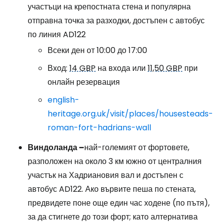
участъци на крепостната стена и популярна
отправна точка за разходки, достъпен с автобус
по линия AD122
Всеки ден от 10:00 до 17:00
Вход:
14 GBP
на входа или
11,50 GBP
при
онлайн резервация
english-
heritage.org.uk/visit/places/housesteads-
roman-fort-hadrians-wall
Виндоланда –
най-големият от фортовете,
разположен на около 3 км южно от централния
участък на Хадриановия вал и достъпен с
автобус AD122. Ако вървите пеша по стената,
предвидете поне още един час ходене (по пътя),
за да стигнете до този форт; като алтернатива