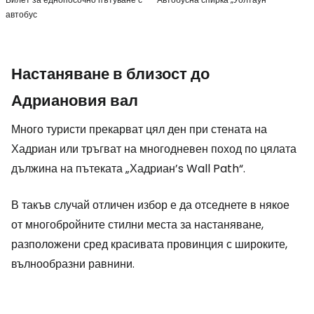
автобус
Настаняване в близост до
Адриановия вал
Много туристи прекарват цял ден при стената на
Хадриан или тръгват на многодневен поход по цялата
дължина на пътеката „Хадриан’s Wall Path“.
В такъв случай отличен избор е да отседнете в някое
от многобройните стилни места за настаняване,
разположени сред красивата провинция с широките,
вълнообразни равнини.