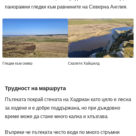
панорамни гледки към равнините на Северна Англия.
Гледки към север
Скалите Хайшилд
Трудност на маршрута
Пътеката покрай стената на Хадриан като цяло е лесна
за ходене и е добре поддържана, но при дъждовно
време може да стане много кална и хлъзгава.
Въпреки че пътеката често води по много стръмни