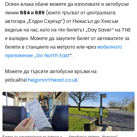
Освен влака обаче можете да използвате и автобусни
линии
684 и 685
(които тръгват от централната
автогара „Елдон Скуеър“) от Нюкасъл до Хексъм
веднъж на час, като на тях билетът „Day Saver“ на TNE
е валиден. Можете да закупите билет от автоматите за
билети в станциите на метрото или чрез
мобилното
приложение „Go North East
“.
Можете да търсите автобусни връзки на
уебсайта
thegonortheast.co.uk
.
Билет за еднопосочно пътуване с
Автобусна спирка „Уолтаун“