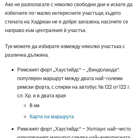
Ако не разполагате с няколко свободни дни и искате да
избегнете по-малко интересните участъци, където
стената на Хадриан не е добре запазена, насочете се
направо към централния ѝ участък.
Тук можете да избирате измежду няколко участъка с
различна дължина.
Римският форт „Хаустийдс“ – „Виндоланда“:
популярен маршрут между двата най-големи
римски форта, с спирки на автобус № 122 от 122 г.
сл. Хр. и в двата края
8 км
Карта на маршрута
Римският форт „Хаустийдс“ – Уолтаун: най-често
използваният маршрут следва най-живописната