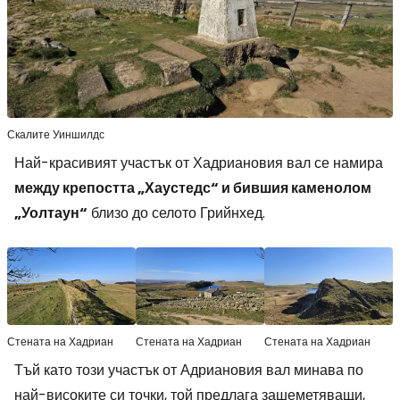
Скалите Уиншилдс
Най-красивият участък от Хадриановия вал се намира
между крепостта „Хаустедс“ и бившия каменолом
„Уолтаун“
близо до селото Грийнхед.
Стената на Хадриан
Стената на Хадриан
Стената на Хадриан
Тъй като този участък от Адриановия вал минава по
най-високите си точки, той предлага зашеметяващи,