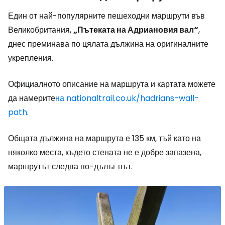
Един от най-популярните пешеходни маршрути във
Великобритания,
„Пътеката на Адриановия вал“
,
днес преминава по цялата дължина на оригиналните
укрепления.
Официалното описание на маршрута и картата можете
да намерите
на nationaltrail.co.uk/hadrians-wall-
path
.
Общата дължина на маршрута е 135 км, тъй като на
няколко места, където стената не е добре запазена,
маршрутът следва по-дълъг път.