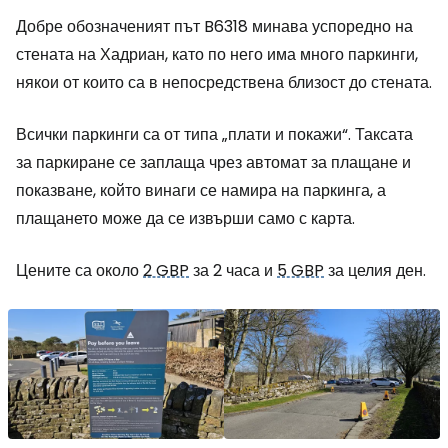
Добре обозначеният път B6318 минава успоредно на
стената на Хадриан, като по него има много паркинги,
някои от които са в непосредствена близост до стената.
Всички паркинги са от типа „плати и покажи“. Таксата
за паркиране се заплаща чрез автомат за плащане и
показване, който винаги се намира на паркинга, а
плащането може да се извърши само с карта.
Цените са около
2 GBP
за 2 часа и
5 GBP
за целия ден.