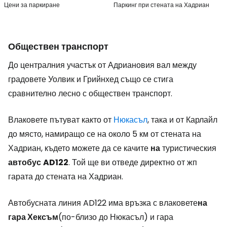
Цени за паркиране
Паркинг при стената на Хадриан
Обществен транспорт
До централния участък от Адриановия вал между
градовете Уолвик и Грийнхед също се стига
сравнително лесно с обществен транспорт.
Влаковете пътуват както от
Нюкасъл
, така и от Карлайл
до място, намиращо се на около 5 км от стената на
Хадриан, където можете да се качите
на
туристическия
автобус
AD122
. Той ще ви отведе директно от жп
гарата до стената на Хадриан.
Автобусната линия AD122 има връзка с влаковете
на
гара Хексъм
(по-близо до Нюкасъл) и гара