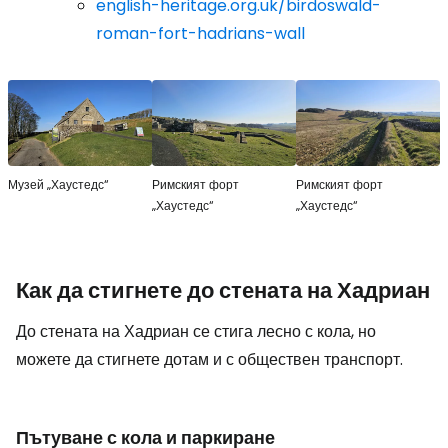
english-heritage.org.uk/birdoswald-
roman-fort-hadrians-wall
Музей „Хаустедс“
Римският форт
Римският форт
„Хаустедс“
„Хаустедс“
Как да стигнете до стената на Хадриан
До стената на Хадриан се стига лесно с кола, но
можете да стигнете дотам и с обществен транспорт.
Пътуване с кола и паркиране