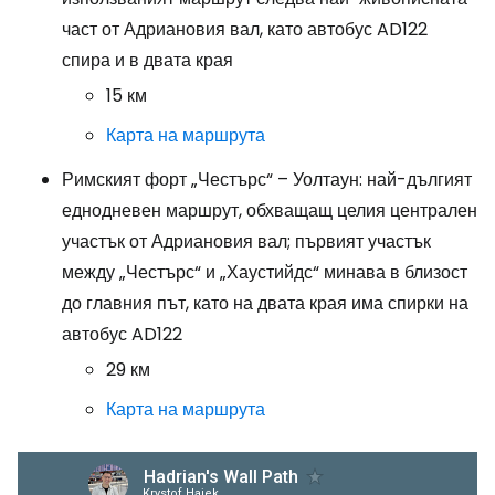
част от Адриановия вал, като автобус AD122
спира и в двата края
15 км
Карта на маршрута
Римският форт „Честърс“ – Уолтаун: най-дългият
еднодневен маршрут, обхващащ целия централен
участък от Адриановия вал; първият участък
между „Честърс“ и „Хаустийдс“ минава в близост
до главния път, като на двата края има спирки на
автобус AD122
29 км
Карта на маршрута