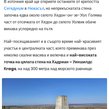
В източния край ще откриете останките от крепостта
Сегедунум
в
Нюкасъл
, но непрекъснатата стена
започва едва около селото Хедон-он-зе-Уол. Голяма
част от отсечката от Хедон до селото Уолвик обаче
минава успоредно на пътя.
Най-посещаваният и в същото време най-красивият
участък е централната част, която преминава през
няколко скални масива и включва и
най-високата
точка на цялата стена на Хадриан – Уиншилдс
Кrags
, на над 300 метра над морското равнище.