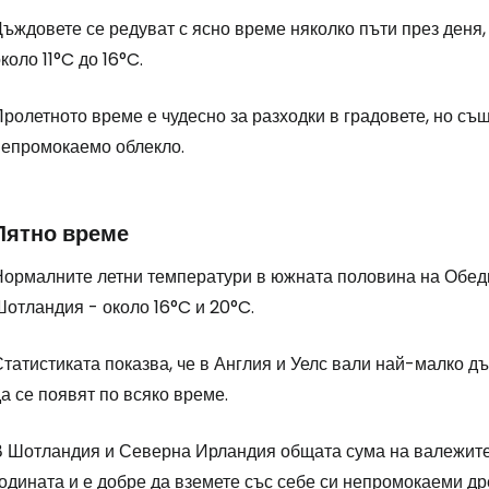
ъждовете се редуват с ясно време няколко пъти през деня,
коло 11°C до 16°C.
ролетното време е чудесно за разходки в градовете, но същ
непромокаемо облекло.
Лятно време
Нормалните летни температури в южната половина на Обеди
Шотландия - около 16°C и 20°C.
татистиката показва, че в Англия и Уелс вали най-малко дъ
а се появят по всяко време.
В Шотландия и Северна Ирландия общата сума на валежите е
одината и е добре да вземете със себе си непромокаеми др