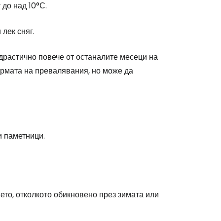
 до над 10°С.
 лек сняг.
драстично повече от останалите месеци на
ормата на превалявания, но може да
и паметници.
ето, отколкото обикновено през зимата или