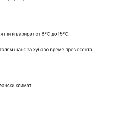
ятни и варират от 8°C до 15°C.
 голям шанс за хубаво време през есента.
еански климат