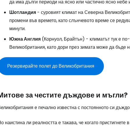
да има дълги периоди на ясно или частично ясно небе 
Шотландия
- суровият климат на Северна Великобрит
промени във времето, като слънчевото време се редув
минути.
Южна Англия
(Корнуол, Брайтън) - климатът тук е по-
Великобритания, като дори през зимата може да бъде н
Резервирайте полет до Великобритания
Митове за честите дъждове и мъгли?
Великобритания е печално известна с постоянното си дъждо
о наистина ли реалността е такава, че когато пристигнете 