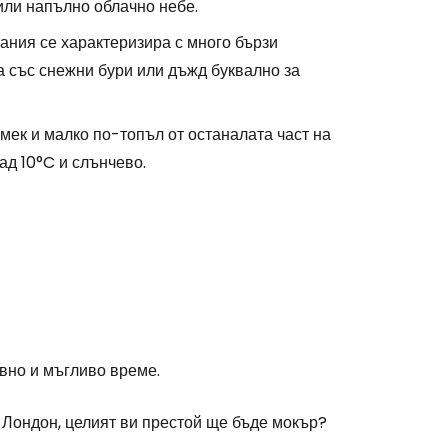
или напълно облачно небе.
ания се характеризира с много бързи
а със снежни бури или дъжд буквално за
мек и малко по-топъл от останалата част на
ад 10°C и слънчево.
вно и мъгливо време.
в Лондон, целият ви престой ще бъде мокър?