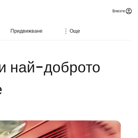
Влезте
Придвижване
Още
 и най-доброто
е