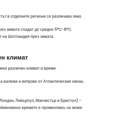
ът в отделните региони се различава леко.
рез зимата спадат до средно 5°C-8°C.
т на Шотландия през зимата.
ен климат
леко различен климат и време.
а валежи и ветрове от Атлантическия океан,
Лондон, Ливърпул, Манчестър и Бристол) -
обикновено времето е променливо, но може