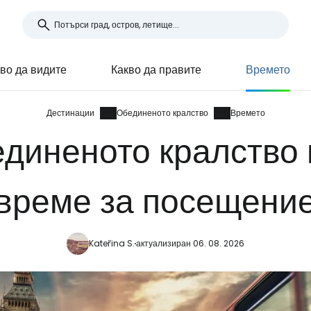
во да видите
Какво да правите
Времето
Дестинации
Обединеното кралство
Времето
диненото кралство
време за посещени
Kateřina S.
актуализиран 06. 08. 2026