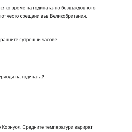
всяко време на годината, но бездъждовното
 по-често срещани във Великобритания,
stee
 ранните сутрешни часове.
одължете с Google
ериоди на годината?
дължете с Facebook
дължете с имейл
о Корнуол. Средните температури варират