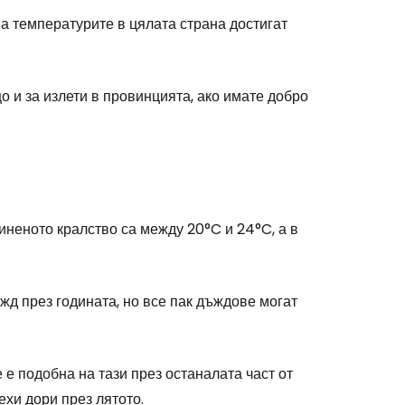
 а температурите в цялата страна достигат
о и за излети в провинцията, ако имате добро
неното кралство са между 20°C и 24°C, а в
жд през годината, но все пак дъждове могат
 подобна на тази през останалата част от
ехи дори през лятото.