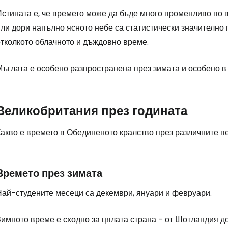
Истината е, че времето може да бъде много променливо по 
или дори напълно ясното небе са статистически значително
Влезте в Ce
отколкото облачното и дъждовно време.
Мъглата е особено разпространена през зимата и особено в
... световната общност на туристите
Пр
Великобритания през годината
Какво е времето в Обединеното кралство през различните п
Про
Времето през зимата
Про
Най-студените месеци са декември, януари и февруари.
Зимното време е сходно за цялата страна - от Шотландия д