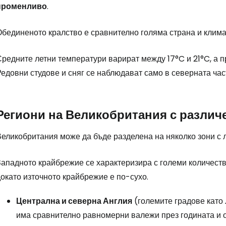
променливо
.
бединеното кралство е сравнително голяма страна и климат
редните летни температури варират между 17°C и 21°C, а п
едовни студове и сняг се наблюдават само в северната час
Региони на Великобритания с различ
еликобритания може да бъде разделена на няколко зони с 
Западното крайбрежие се характеризира с големи количеств
окато източното крайбрежие е по-сухо.
Централна и северна Англия
(големите градове като 
има сравнително равномерни валежи през годината и 