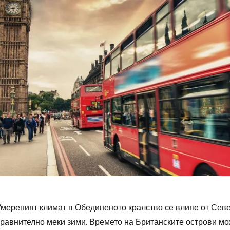
Умереният климат в Обединеното кралство се влияе от Севе
сравнително меки зими. Времето на Британските острови мо