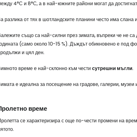
ежду 4°С и 8°С, а в най-южните райони могат да достигнат
а разлика от тях в шотландските планини често има слана и
алежите също са най-силни през зимата, въпреки че не са 
годината (само около 10-15 %). Дъждът обикновено е под ф
продължи и цял ден.
Зимното време е най-склонно към чести
сутрешни мъгли
.
имата е идеална за посещение на градове, галерии, музеи 
Пролетно време
Пролетта се характеризира с още по-чести промени на врем
ятото.