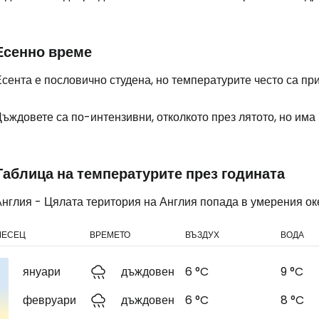
Есенно време
сента е пословично студена, но температурите често са при
ъждовете са по-интензивни, отколкото през лятото, но има
Таблица на температурите през годината
Англия - Цялата територия на Англия попада в умерения ок
МЕСЕЦ
ВРЕМЕТО
ВЪЗДУХ
ВОДА
януари
дъждовен
6 °C
9 °C
февруари
дъждовен
6 °C
8 °C