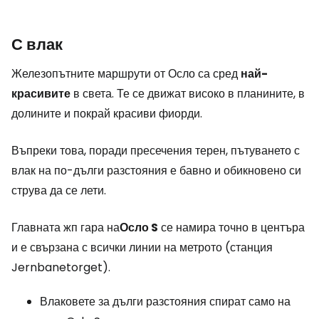
С влак
Железопътните маршрути от Осло са сред
най-
красивите
в света. Те се движат високо в планините, в
долините и покрай красиви фиорди.
Въпреки това, поради пресечения терен, пътуването с
влак на по-дълги разстояния е бавно и обикновено си
струва да се лети.
Главната жп гара на
Осло S
се намира точно в центъра
и е свързана с всички линии на метрото (станция
Jernbanetorget).
Влаковете за дълги разстояния спират само на