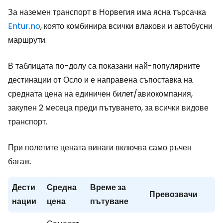
За наземен транспорт в Норвегия има ясна търсачка
Entur.no
, която комбинира всички влакови и автобусни
маршрути.
В таблицата по-долу са показани най-популярните
дестинации от Осло и е направена съпоставка на
средната цена на единичен билет/авиокомпания,
закупен 2 месеца преди пътуването, за всички видове
транспорт.
При полетите цената винаги включва само ръчен
багаж.
Дести
Средна
Време за
Превозвачи
нации
цена
пътуване