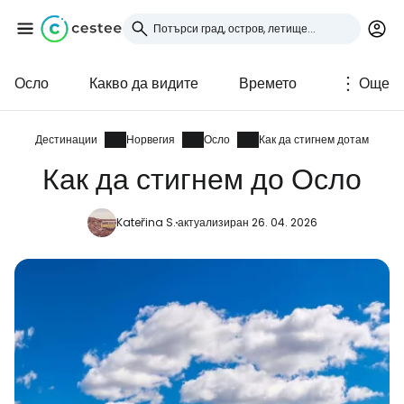
Осло
Какво да видите
Времето
Още
Влезте в Cestee
... световната общност на туристите
Дестинации
Норвегия
Осло
Как да стигнем дотам
Как да стигнем до Осло
Продължете с Google
Kateřina S.
актуализиран 26. 04. 2026
Продължете с Facebook
Продължете с имейл