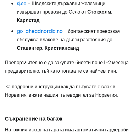
sj.se
- Шведските държавни железници
извършват превози до Осло от
Стокхолм,
Карлстад
go-aheadnordic.no
- британският превозвач
обслужва влакове на дълги разстояния до
Ставангер, Кристиансанд
Препоръчително е да закупите билети поне 1-2 месеца
предварително, тъй като тогава те са най-евтини.
За подробни инструкции как да пътувате с влак в
Норвегия, вижте нашия пътеводител за Норвегия.
Съхранение на багаж
На южния изход на гарата има автоматични гардероби