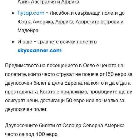
Азия, Австралия и Африка
flytap.com
- Лисабон и свързващи полети до
Южна Америка, Африка, Азорските острови и
Мадейра
И още - сравнете всички полети в
skyscanner.com
Предимството на посещението в Осло е цената на
полетите, които често струват не повече от 150 евро за
двупосочен билет в цяла Европа, на която и да е дата
през годината. Когато е приложимо, промоциите ще ви
осигурят цени, достигащи 50 евро или по-малко за
двупосочен полет.
Двупосочните билети от Осло до Северна Америка
често са под 400 евро.