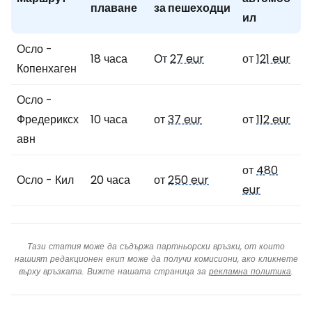
плаване
за пешеходци
ил
Осло -
18 часа
От
27 eur
от
121 eur
Копенхаген
Осло -
Фредериксх
10 часа
от
37 eur
от
112 eur
авн
от
480
Осло - Кил
20 часа
от
250 eur
eur
Тази статия може да съдържа партньорски връзки, от които
нашият редакционен екип може да получи комисиони, ако кликнете
върху връзката. Вижте нашата страница за
рекламна политика
.