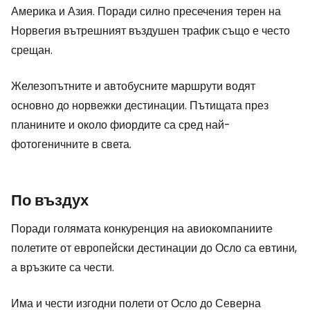
Америка и Азия. Поради силно пресечения терен на
Норвегия вътрешният въздушен трафик също е често
срещан.
Железопътните и автобусните маршрути водят
основно до норвежки дестинации. Пътищата през
планините и около фиордите са сред най-
фотогеничните в света.
По въздух
Поради голямата конкуренция на авиокомпаниите
полетите от европейски дестинации до Осло са евтини,
а връзките са чести.
Има и чести изгодни полети от Осло до Северна