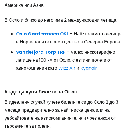
Америка или Азия.
В Осло и близо до него има 2 международни летища.
Oslo Gardermoen OSL
- Най-голямото летище
в Норвегия и основен център в Северна Европа
Sandefjord Torp TRF
- малко нискотарифно
летище на 100 км от Осло, с евтини полети от
авиокомпании като
Wizz Air
и
Ryanair
Къде да купя билети за Осло
В идеалния случай купете билетите си до Осло 2 до 3
месеца предварително за най-ниска цена или на
уебсайтовете на авиокомпаниите, или чрез някоя от
търсачките за полети.