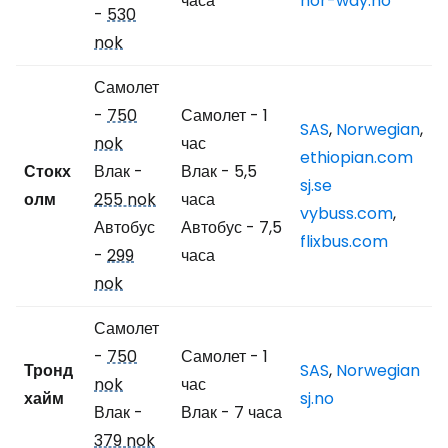
часа
nor-way.no
-
530
nok
Самолет
-
750
Самолет - 1
SAS
,
Norwegian
,
nok
час
ethiopian.com
Стокх
Влак -
Влак - 5,5
sj.se
олм
255 nok
часа
vybuss.com
,
Автобус
Автобус - 7,5
flixbus.com
-
299
часа
nok
Самолет
-
750
Самолет - 1
Тронд
SAS
,
Norwegian
nok
час
хайм
sj.no
Влак -
Влак - 7 часа
379 nok