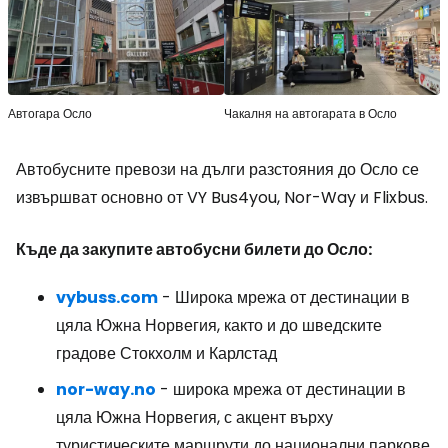
Автогара Осло
Чакалня на автогарата в Осло
Автобусните превози на дълги разстояния до Осло се
извършват основно от VY Bus4you, Nor-Way и Flixbus.
Къде да закупите автобусни билети до Осло:
vybuss.com
- Широка мрежа от дестинации в
цяла Южна Норвегия, както и до шведските
градове Стокхолм и Карлстад
nor-way.no
- широка мрежа от дестинации в
цяла Южна Норвегия, с акцент върху
туристическите маршрути до национални паркове