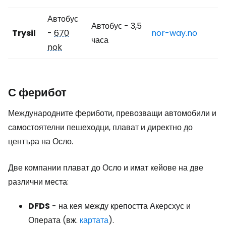
Автобус
Автобус - 3,5
Trysil
-
670
nor-way.no
часа
nok
С ферибот
Международните фериботи, превозващи автомобили и
самостоятелни пешеходци, плават и директно до
центъра на Осло.
Две компании плават до Осло и имат кейове на две
различни места:
DFDS
- на кея между крепостта Акерсхус и
Операта (вж.
картата
).