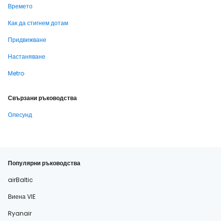
Времето
Как да стигнем дотам
Придвижване
Настаняване
Metro
Свързани ръководства
Олесунд
Популярни ръководства
airBaltic
Виена VIE
Ryanair