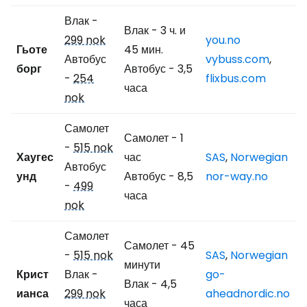
Влак -
Влак - 3 ч. и
299 nok
you.no
Гьоте
45 мин.
Автобус
vybuss.com
,
борг
Автобус - 3,5
-
254
flixbus.com
часа
nok
Самолет
Самолет - 1
-
515 nok
Хаугес
час
SAS
,
Norwegian
Автобус
унд
Автобус - 8,5
nor-way.no
-
499
часа
nok
Самолет
Самолет - 45
-
515 nok
SAS
,
Norwegian
минути
Крист
Влак -
go-
Влак - 4,5
ианса
299 nok
aheadnordic.no
часа