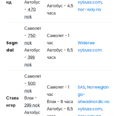
нд
Автобус
vybuss.com
,
Автобус - 4,5
-
470
nor-way.no
часа
nok
Самолет
-
750
Самолет - 1
Sogn
nok
час
Widerøe
dal
Автобус
Автобус - 6,5
vybuss.com
-
399
часа
nok
Самолет
-
500
Самолет - 1
SAS
,
Norwegian
nok
час
go-
Става
Влак -
Влак - 8 часа
aheadnordic.no
нгер
299 nok
Автобус - 8,5
vybuss.com
,
Автобус