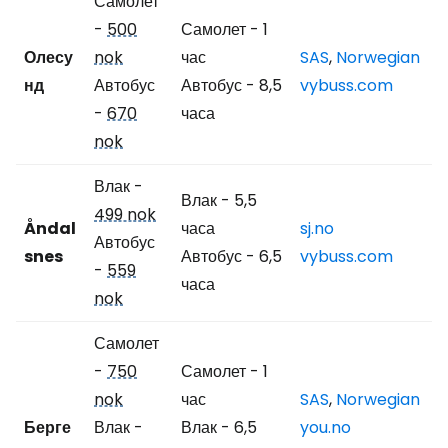
Самолет
-
500
Самолет - 1
Олесу
nok
час
SAS
,
Norwegian
нд
Автобус
Автобус - 8,5
vybuss.com
-
670
часа
nok
Влак -
Влак - 5,5
499 nok
Åndal
часа
sj.no
Автобус
snes
Автобус - 6,5
vybuss.com
-
559
часа
nok
Самолет
-
750
Самолет - 1
nok
час
SAS
,
Norwegian
Берге
Влак -
Влак - 6,5
you.no