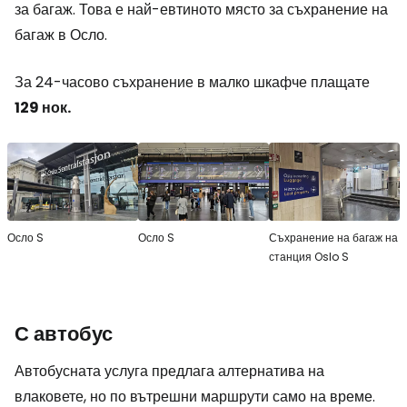
за багаж. Това е най-евтиното място за съхранение на
багаж в Осло.
За 24-часово съхранение в малко шкафче плащате
129 нок.
Осло S
Осло S
Съхранение на багаж на
станция Oslo S
С автобус
Автобусната услуга предлага алтернатива на
влаковете, но по вътрешни маршрути само на време.