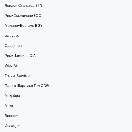
Лондон Станстед STN
Рим-Фьюмичино FCO
Милано-Бергамо BGY
easyJet
Сардиния
Рим-Чампино CIA
Wizz Air
Travel Service
Париж Шарл дьо Гол CDG
Мадейра
Малта
Венеция
Исландия