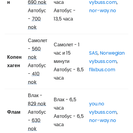
н
690 nok
часа
vybuss.com
,
Автобус
Автобус -
nor-way.no
-
700
13,5 часа
nok
Самолет
Самолет - 1
-
560
час и 15
SAS
,
Norwegian
Копен
nok
минути
vybuss.com
,
хаген
Автобус
Автобус - 8,5
flixbus.com
-
410
часа
nok
Влак -
Влак - 6,5
829 nok
you.no
часа
Флам
Автобус
vybuss.com
,
Автобус - 6,5
-
630
nor-way.no
часа
nok