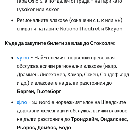
гара Oslo S, а по-далеч от града - на гари като
Lysaker или Asker
Регионалните влакове (означени с L, R или RE)
спират и на гарите Nationaltheatret и Skøyen
Къде да закупите билети за влак до Стокхолм
:
vy.no
- Най-големият норвежки превозвач
обслужва всички регионални влакове (напр.
Драммен, Лилехамер, Хамар, Скиен, Сандефьорд
и др.) и влаковете на дълги разстояния до
Берген, Гьотеборг
sj.no
- SJ Nord е норвежкият клон на Шведските
държавни железници и обслужва всички влакове
на дълги разстояния до
Трондхайм, Ондалснес,
Рьорос, Домбос, Бодо