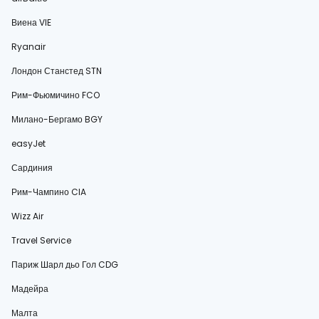
Виена VIE
Ryanair
Лондон Станстед STN
Рим-Фьюмичино FCO
Милано-Бергамо BGY
easyJet
Сардиния
Рим-Чампино CIA
Wizz Air
Travel Service
Париж Шарл дьо Гол CDG
Мадейра
Малта