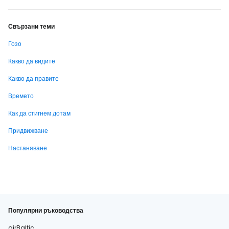
Свързани теми
Гозо
Какво да видите
Какво да правите
Времето
Как да стигнем дотам
Придвижване
Настаняване
Популярни ръководства
airBaltic