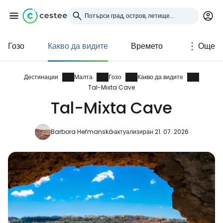
Гозо
Какво да видите
Времето
Още
Влезте в Cestee
... световната общност на туристите
Дестинации
Малта
Гозо
Какво да видите
Tal-Mixta Cave
Tal-Mixta Cave
Продължете с Google
Barbora Heřmanská
актуализиран 21. 07. 2026
Продължете с Facebook
Продължете с имейл