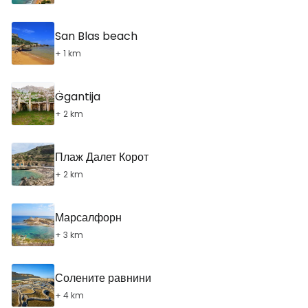
San Blas beach
+ 1 km
Ġgantija
+ 2 km
Плаж Далет Корот
+ 2 km
Марсалфорн
+ 3 km
Солените равнини
+ 4 km