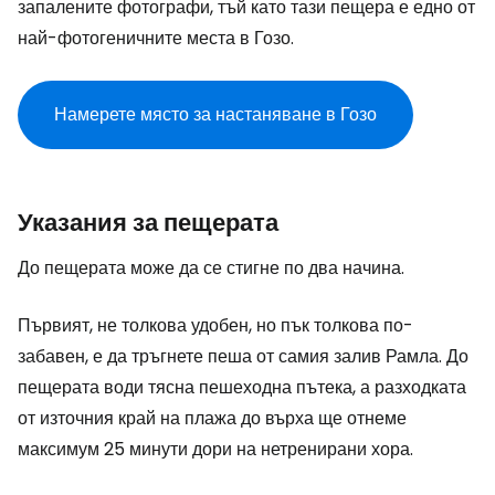
запалените фотографи, тъй като тази пещера е едно от
най-фотогеничните места в Гозо.
Намерете място за настаняване в Гозо
Указания за пещерата
До пещерата може да се стигне по два начина.
Първият, не толкова удобен, но пък толкова по-
забавен, е да тръгнете пеша от самия залив Рамла. До
пещерата води тясна пешеходна пътека, а разходката
от източния край на плажа до върха ще отнеме
максимум 25 минути дори на нетренирани хора.