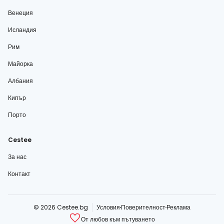
Венеция
Исландия
Рим
Майорка
Албания
Кипър
Порто
Cestee
За нас
Контакт
© 2026 Cestee.bg
Условия
Поверителност
Реклама
От любов към пътуването