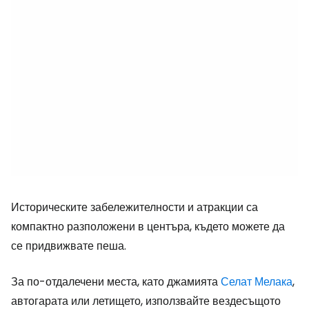
Историческите забележителности и атракции са
компактно разположени в центъра, където можете да
се придвижвате пеша.
За по-отдалечени места, като джамията
Селат Мелака
,
автогарата или летището, използвайте вездесъщото