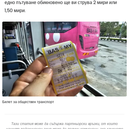
едно пътуване обикновено ще ви струва 2 мири или
1,50 мири.
Билет за обществен транспорт
Тази статия може да съдържа партньорски връзки, от които
нашият редакционен екип може да получи комисиони, ако кликнете