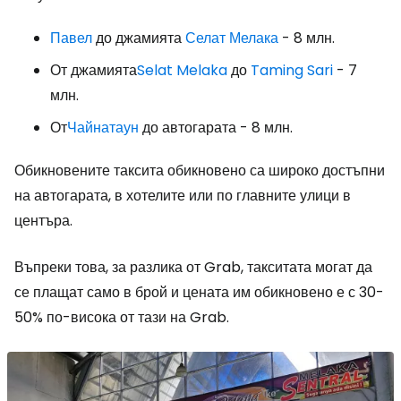
Павел
до джамията
Селат Мелака
- 8 млн.
От джамията
Selat Melaka
до
Taming Sari
- 7
млн.
От
Чайнатаун
до автогарата - 8 млн.
Обикновените таксита обикновено са широко достъпни
на автогарата, в хотелите или по главните улици в
центъра.
Въпреки това, за разлика от Grab, такситата могат да
се плащат само в брой и цената им обикновено е с 30-
50% по-висока от тази на Grab.