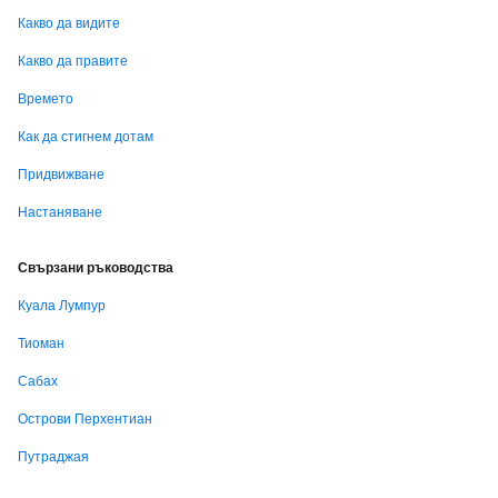
Какво да видите
Какво да правите
Времето
Как да стигнем дотам
Придвижване
Настаняване
Свързани ръководства
Куала Лумпур
Тиоман
Сабах
Острови Перхентиан
Путраджая