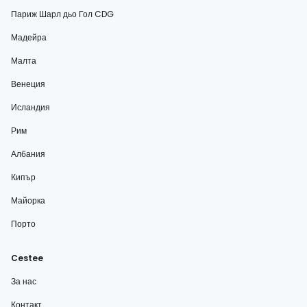
Париж Шарл дьо Гол CDG
Мадейра
Малта
Венеция
Исландия
Рим
Албания
Кипър
Майорка
Порто
Cestee
За нас
Контакт