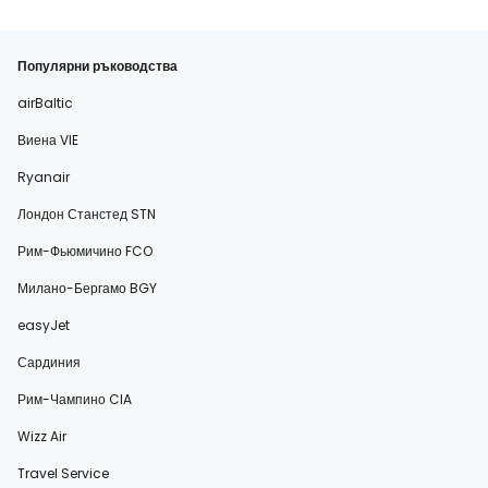
Популярни ръководства
airBaltic
Виена VIE
Ryanair
Лондон Станстед STN
Рим-Фьюмичино FCO
Милано-Бергамо BGY
easyJet
Сардиния
Рим-Чампино CIA
Wizz Air
Travel Service