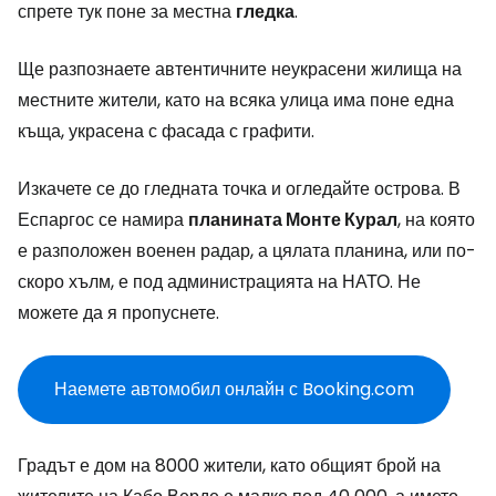
спрете тук поне за местна
гледка
.
Ще разпознаете автентичните неукрасени жилища на
местните жители, като на всяка улица има поне една
къща, украсена с фасада с графити.
Изкачете се до гледната точка и огледайте острова. В
Еспаргос се намира
планината Монте Курал
, на която
е разположен военен радар, а цялата планина, или по-
скоро хълм, е под администрацията на НАТО. Не
можете да я пропуснете.
Наемете автомобил онлайн с Booking.com
Градът е дом на 8000 жители, като общият брой на