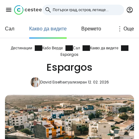
Сал
Какво да видите
Времето
Още
Влезте в Cestee
... световната общност на туристите
Дестинации
Кабо Верде
Сал
Какво да видите
Espargos
Espargos
Продължете с Google
David Eiselt
актуализиран 12. 02. 2026
Продължете с Facebook
Продължете с имейл