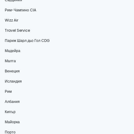
Рим-Чампино CIA
Wizz Air
Travel Service
Париж Шарл дьо Гол CDG
Мадейра
Малта
Венеция
Исландия
Рим
Албания
Кипър
Майорка
Порто