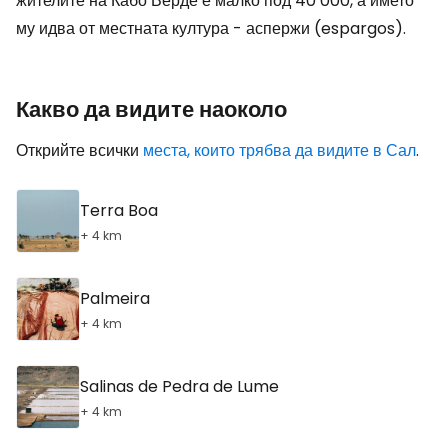
жителите на Кабо Верде е малко под 40 000, а името
му идва от местната култура - аспержи (espargos).
Какво да видите наоколо
Открийте всички
места, които трябва да видите в Сал
.
Terra Boa
+ 4 km
Palmeira
+ 4 km
Salinas de Pedra de Lume
+ 4 km