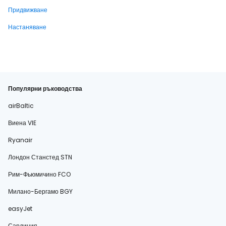
Придвижване
Настаняване
Популярни ръководства
airBaltic
Виена VIE
Ryanair
Лондон Станстед STN
Рим-Фьюмичино FCO
Милано-Бергамо BGY
easyJet
Сардиния