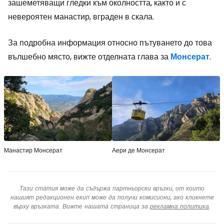
зашеметяващи гледки към околността, както и с
невероятен манастир, вграден в скала.
За подробна информация относно пътуването до това
вълшебно място, вижте отделната глава за
Монсерат
.
Манастир Монсерат
Аери де Монсерат
Тази статия може да съдържа партньорски връзки, от които
нашият редакционен екип може да получи комисиони, ако кликнете
върху връзката. Вижте нашата страница за
рекламна политика
.