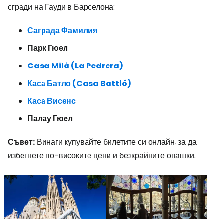
сгради на Гауди в Барселона:
Саграда Фамилия
Парк Гюел
Casa Milá (La Pedrera)
Каса Батло (Casa Battló)
Каса Висенс
Палау Гюел
Съвет:
Винаги купувайте билетите си онлайн, за да
избегнете по-високите цени и безкрайните опашки.