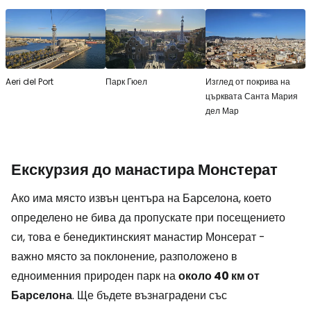
Aeri del Port
Парк Гюел
Изглед от покрива на
църквата Санта Мария
дел Мар
Екскурзия до манастира Монстерат
Ако има място извън центъра на Барселона, което
определено не бива да пропускате при посещението
си, това е бенедиктинският манастир Монсерат -
важно място за поклонение, разположено в
едноименния природен парк на
около 40 км от
Барселона
. Ще бъдете възнаградени със