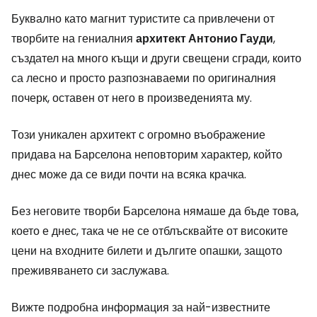
Буквално като магнит туристите са привлечени от
творбите на гениалния
архитект Антонио Гауди
,
създател на много къщи и други свещени сгради, които
са лесно и просто разпознаваеми по оригиналния
почерк, оставен от него в произведенията му.
Този уникален архитект с огромно въображение
придава на Барселона неповторим характер, който
днес може да се види почти на всяка крачка.
Без неговите творби Барселона нямаше да бъде това,
което е днес, така че не се отблъсквайте от високите
цени на входните билети и дългите опашки, защото
преживяването си заслужава.
Вижте подробна информация за най-известните