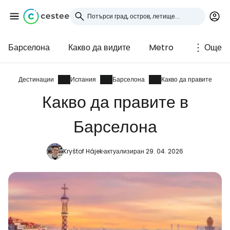
Барселона
Какво да видите
Metro
Още
Влезте в Cestee
... световната общност на туристите
Дестинации
Испания
Барселона
Какво да правите
Какво да правите в
Продължете с Google
Барселона
Kryštof Hájek
актуализиран 29. 04. 2026
Продължете с Facebook
Продължете с имейл