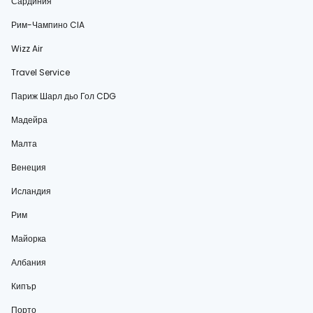
Сардиния
Рим-Чампино CIA
Wizz Air
Travel Service
Париж Шарл дьо Гол CDG
Мадейра
Малта
Венеция
Исландия
Рим
Майорка
Албания
Кипър
Порто