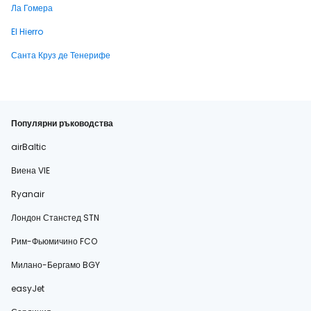
Ла Гомера
El Hierro
Санта Круз де Тенерифе
Популярни ръководства
airBaltic
Виена VIE
Ryanair
Лондон Станстед STN
Рим-Фьюмичино FCO
Милано-Бергамо BGY
easyJet