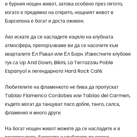
и бурния нощен живот, затова особено през лятото,
когато е предимно на открито, нощният живот в
Барселона е богат и доста оживен.
Ако искате да се насладите изцяло на клубната
атмосфера, препоръчваме ви да се насочите към
кварталите Ел Равал или Ел Борн. Известните клубове
тук са Up And Down, Bikini, La Terrazzau Poble
Espanyol и легендарното Hard Rock Café.
Любителите на фламенкото не бива да пропускат
Tablao Flamenco Cordobes или Tablao del Carmen,
където могат да танцуват пасо добле, танго, салса,
фламенко и много други.
На богат нощен живот можете да се насладите и в