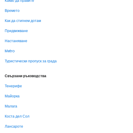
Какво да правите
Времето
Как да стигнем дотам
Придвижване
Настаняване
Metro
Туристически пропуск за града
Свързани ръководства
Тенерифе
Майорка
Малага
Коста дел Сол
Лансароте