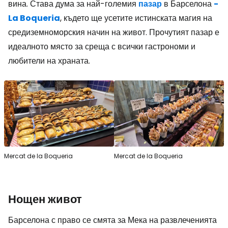
вина. Става дума за най-големия
пазар
в Барселона
-
La Boqueria
, където ще усетите истинската магия на
средиземноморския начин на живот. Прочутият пазар е
идеалното място за среща с всички гастрономи и
любители на храната.
Mercat de la Boqueria
Mercat de la Boqueria
Нощен живот
Барселона с право се смята за Мека на развлеченията