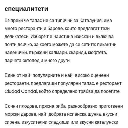
специалитети
Въпреки че тапас не са типични за Каталуния, има
много ресторанти и барове, които предлагат тези
деликатеси. Изборът е наистина изискан и включва
почти всичко, за което можете да се сетите: пикантни
наденички, пържени калмари, скариди, кюфтета,
парчета октопод и много други.
Един от най-популярните и най-високо оценени
ресторанти, предлагащи популярни тапас, е ресторант
Ciudad Condal, който определено трябва да посетите.
Сочни плодове, прясна риба, разнообразно приготвени
морски дарове, най-добрата испанска шунка, вкусни
сирена, изкусителни сладкиши или вкусни каталунски