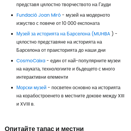
представя цялостно творчеството на Гауди
Fundació Joan Miró
- музей на модерното
изкуство с повече от 10 000 експоната
Музей за историята на Барселона (MUHBA
) -
цялостно представяне на историята на
Барселона от праисторията до наши дни
CosmoCaixa
- един от най-популярните музеи
на науката, технологиите и бъдещето с много
интерактивни елементи
Морски музей
- посветен основно на историята
на корабостроенето в местните докове между XIII
и XVIII в.
Опитайте тапас и местни