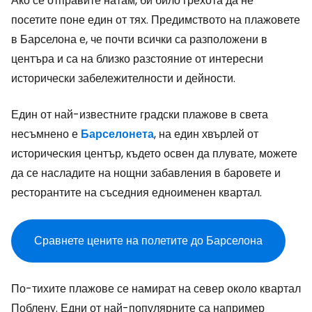
Ако се отправите натам, би било грехота да не
посетите поне един от тях. Предимството на плажовете
в Барселона е, че почти всички са разположени в
центъра и са на близко разстояние от интересни
исторически забележителности и дейности.
Един от най-известните градски плажове в света
несъмнено е
Барселонета
, на един хвърлей от
историческия център, където освен да плувате, можете
да се насладите на нощни забавления в баровете и
ресторантите на съседния едноименен квартал.
Сравнете цените на полетите до Барселона
По-тихите плажове се намират на север около квартал
Поблену. Едни от най-популярните са например