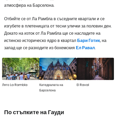
атмосфера на Барселона.
Отбийте се от Ла Рамбла в съседните квартали и се
изгубете в плетеницата от тесни улички за половин ден.
Докато на изток от Ла Рамбла ще се насладите на
истинско историческо ядро в квартал
Бари Готик
, на
запад ще се разходите из бохемския
Ел Равал
.
Лято La Rambla
Катедралата на
El Raval
Барселона
По стъпките на Гауди