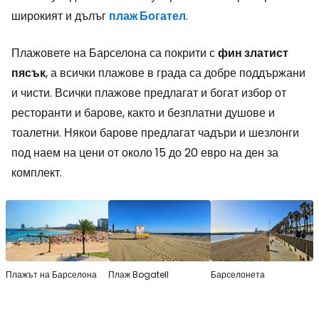
широкият и дълъг
плаж Богател
.
Плажовете на Барселона са покрити с
фин златист
пясък
, а всички плажове в града са добре поддържани
и чисти. Всички плажове предлагат и богат избор от
ресторанти и барове, както и безплатни душове и
тоалетни. Някои барове предлагат чадъри и шезлонги
под наем на цени от около 15 до 20 евро на ден за
комплект.
Плажът на Барселона
Плаж Bogatell
Барселонета