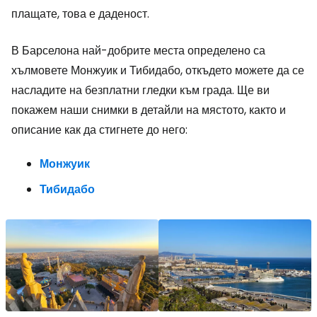
плащате, това е даденост.
В Барселона най-добрите места определено са
хълмовете Монжуик и Тибидабо, откъдето можете да се
насладите на безплатни гледки към града. Ще ви
покажем наши снимки в детайли на мястото, както и
описание как да стигнете до него:
Монжуик
Тибидабо