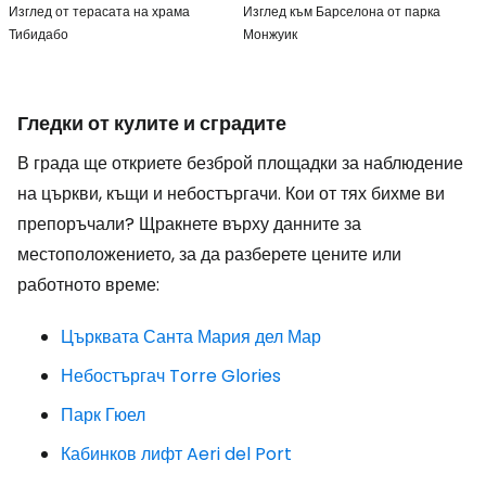
Изглед от терасата на храма
Изглед към Барселона от парка
Тибидабо
Монжуик
Гледки от кулите и сградите
В града ще откриете безброй площадки за наблюдение
на църкви, къщи и небостъргачи. Кои от тях бихме ви
препоръчали? Щракнете върху данните за
местоположението, за да разберете цените или
работното време:
Църквата Санта Мария дел Мар
Небостъргач Torre Glories
Парк Гюел
Кабинков лифт Aeri del Port