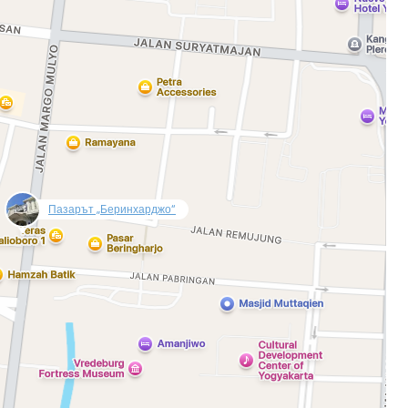
null
Пазарът „Беринхарджо“