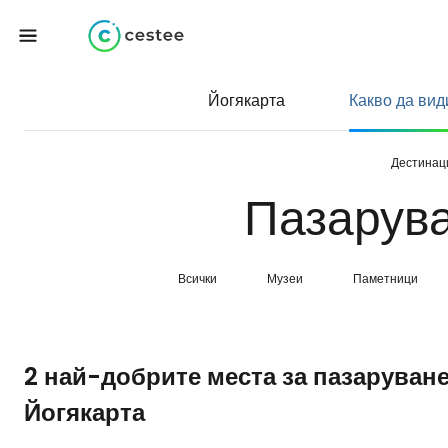
Йогякарта
Какво да вид
Дестинац
Пазарува
Всички
Музеи
Паметници
2 най-добрите места за пазаруване
Йогякарта