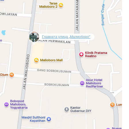
дължете с имейл
null
Главната улица „Малиоборо“