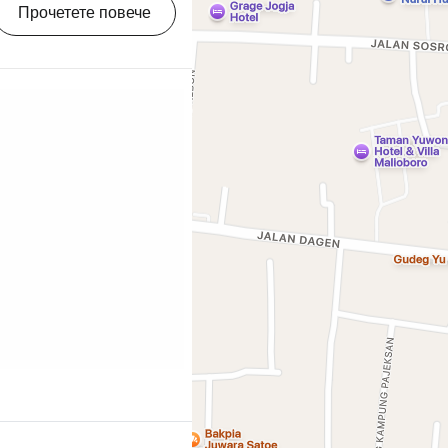
 в
Прочетете повече
ица и ще откриете, че
ан Малиоборо се
друг свят. [btn
Про
и в близост до
ng.com/city/id/yogyakarta.en.html?
l=p-yogyakarta-