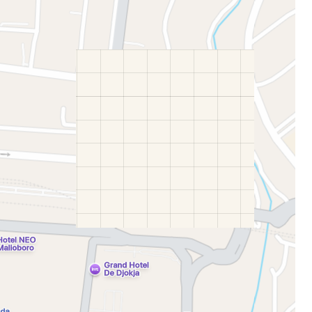
stee
одължете с Google
дължете с Facebook