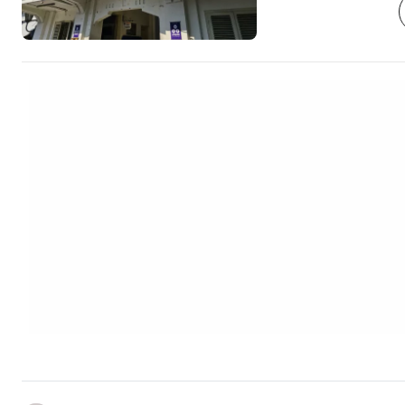
обратна на Керaтон. Просто завийте
някоя странична ул
успоредно на Джал
простира един съвсем 
"Най-добрите хотел
Малиоборо"
https://www.booki
aid=2405297;labe
berignharjo] Тук можете да си купите
почти всичко – от…