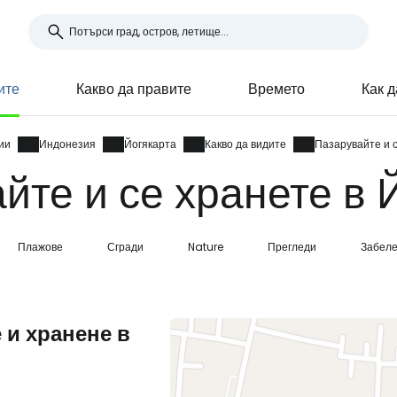
ите
Какво да правите
Времето
Как д
ии
Индонезия
Йогякарта
Какво да видите
Пазарувайте и 
йте и се хранете в 
Плажове
Сгради
Nature
Прегледи
Забел
 и хранене в