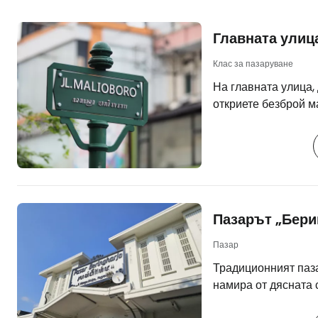
Главната улиц
Клас за пазаруване
На главната улица
откриете безброй м
предлагащи сувенир
до западни магазин
продукти на известни м
пазаруване, тук мо
било то на местните
многото ресторанти наблиз
Пазарът „Бер
добрите хотели в б
https://www.booki
Пазар
aid=2405297;labe
Традиционният паз
malioboro] М
намира от дясната 
на север по улица „