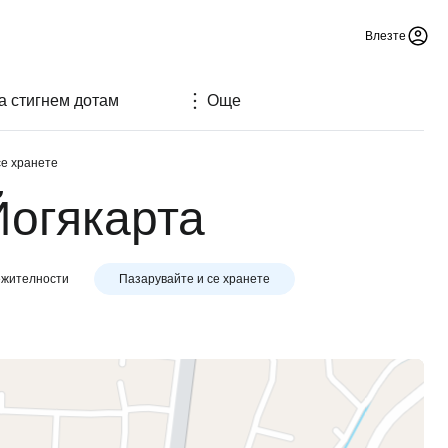
Влезте
а стигнем дотам
Още
се хранете
Йогякарта
ежителности
Пазарувайте и се хранете