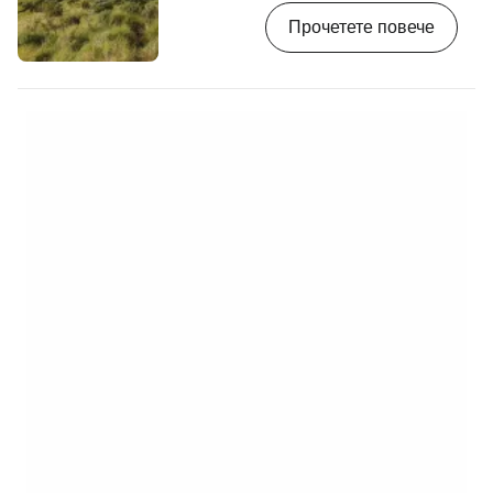
дестинации за планински туристи в
Прочетете повече
Централна Ява, особено заради
зашеметяващите гледки към изключително
фотогеничния активен вулкан Мерапи, който
е затворен за посетители. [btn
"Резервирайте хотела си в Йогякарта
предварително"
https://www.booking.com/city/id/yogyakarta.
aid=2405297;label=p-yogyakarta-
merapi] Въпреки че…