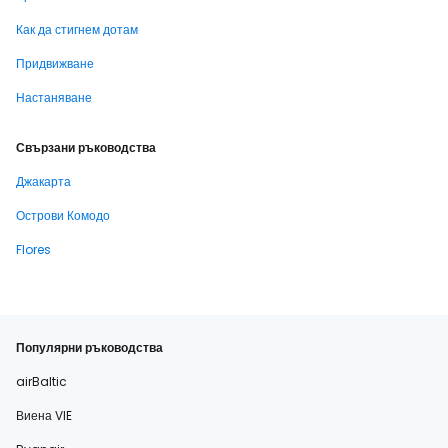
Как да стигнем дотам
Придвижване
Настаняване
Свързани ръководства
Джакарта
Острови Комодо
Flores
Популярни ръководства
airBaltic
Виена VIE