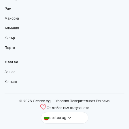
Рим
Майорка
Албания
Кипър
Порто
Cestee
За нас
Контакт
© 2026 Cestee.bg
Условия
Поверителност
Реклама
От любов към пътуването
cestee.com
cestee.bg
cestee.sk