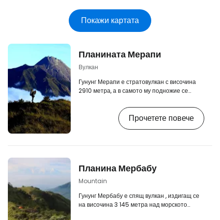
Покажи картата
Планината Мерапи
Вулкан
Гунунг Мерапи е стратовулкан с височина
2910 метра, а в самото му подножие се
намира град Джокякарта. Центърът се
намира на около 30 км от върха. Планината
Прочетете повече
Мерапи е най-активният вулкан в
Индонезия и големи изригвания се случват
около 1-2 пъти годишно. Изригванията
обикновено не застрашават пряко жителите
на околните градове, но вулканът е отнел
живота на много хора, особено на туристи.
Планина Мербабу
[btn "Резервирайте хотел в Джокякарта
предварително"…
Mountain
Гунунг Мербабу е спящ вулкан , издигащ се
на височина 3 145 метра над морското
равнище. Той е една от най-популярните