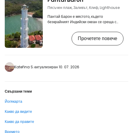
забележителности. [btn "Резервирайте
хотела си в Йогякарта предварително"
Пясъчен плаж, Заливът, Клиф, Lighthouse
https://www.booking.com…
Пантай Барон е мястото, където
безкрайният Индийски океан се среща с
назъбената брегова линия на Южна Ява,
създавайки уютно малко заливче с пясъчен
Прочетете повече
плаж и туристическо селище. [btn "10-те
най-добри хотела в Джокякарта"
https://www.booking.com/city/id/yogyakarta.
aid=2405297;label=p-yogyakarta-
pantaibaron] Заливът е най-красивото
леснодостъпно място по крайбрежието на
Kateřina S.
актуализиран 10. 07. 2026
Джокякарта. Какво да правите в Пантай
Барон Разнообразната и красива…
Свързани теми
Йогякарта
Какво да видите
Какво да правите
Времето