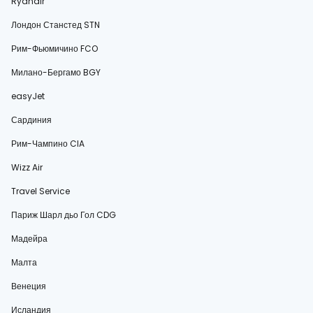
Ryanair
Лондон Станстед STN
Рим-Фьюмичино FCO
Милано-Бергамо BGY
easyJet
Сардиния
Рим-Чампино CIA
Wizz Air
Travel Service
Париж Шарл дьо Гол CDG
Мадейра
Малта
Венеция
Исландия