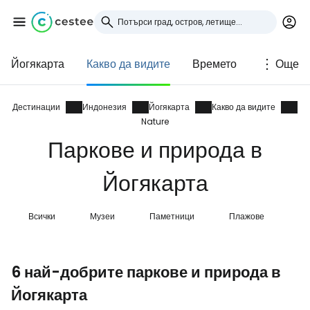
Йогякарта
Какво да видите
Времето
Още
Влезте в Cestee
... световната общност на туристите
Дестинации
Индонезия
Йогякарта
Какво да видите
Nature
Паркове и природа в
Продължете с Google
Йогякарта
Продължете с Facebook
Всички
Музеи
Паметници
Плажове
Сг
Продължете с имейл
6 най-добрите паркове и природа в
Йогякарта