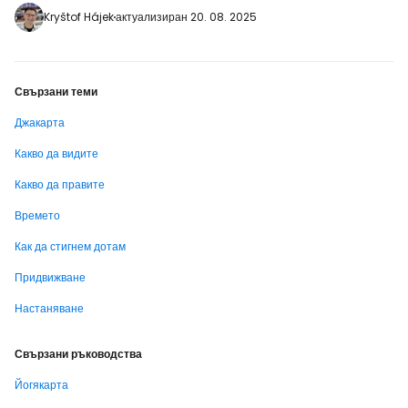
aid=2405297;label=p-jakarta-ancol]
Kryštof Hájek
актуализиран 20. 08. 2025
През парка се движат безплатни автобуси
или можете да се повозите на гондола на
цена от…
Свързани теми
Джакарта
Какво да видите
Какво да правите
Времето
Как да стигнем дотам
Придвижване
Настаняване
Свързани ръководства
Йогякарта