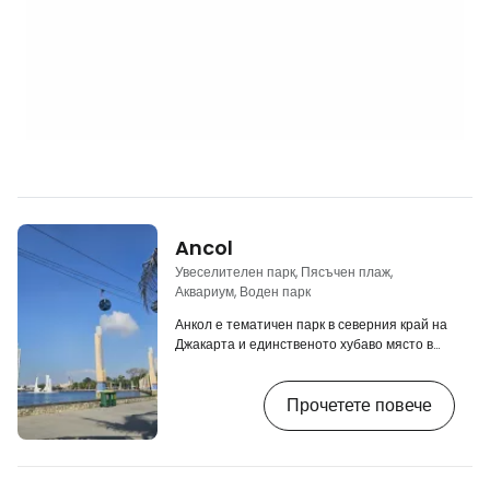
Ancol
Увеселителен парк, Пясъчен плаж,
Аквариум, Воден парк
Анкол е тематичен парк в северния край на
Джакарта и единственото хубаво място в
града с излаз на море. В парка Ancol ще
намерите плаж, увеселителен парк с
Прочетете повече
влакчета или замък с призраци, много
ресторанти или парк за животни. [btn
"Резервирайте хотел в Джакарта
предварително"
https://www.booking.com/city/id/jakarta.cs.h