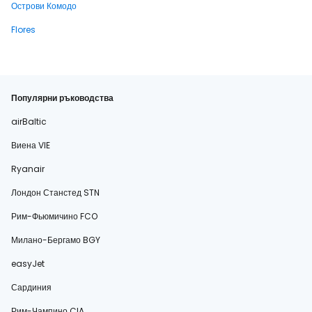
Острови Комодо
Flores
Популярни ръководства
airBaltic
Виена VIE
Ryanair
Лондон Станстед STN
Рим-Фьюмичино FCO
Милано-Бергамо BGY
easyJet
Сардиния
Рим-Чампино CIA