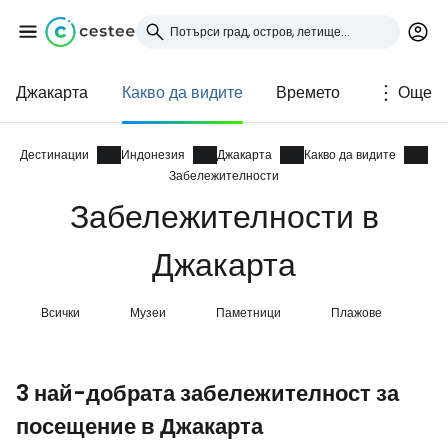
Джакарта
Какво да видите
Времето
Още
Влезте в Cestee
... световната общност на туристите
Дестинации
Индонезия
Джакарта
Какво да видите
Забележителности
Забележителности в
Продължете с Google
Джакарта
Продължете с Facebook
Всички
Музеи
Паметници
Плажове
Сг
Продължете с имейл
3 най-добрата забележителност за
посещение в Джакарта