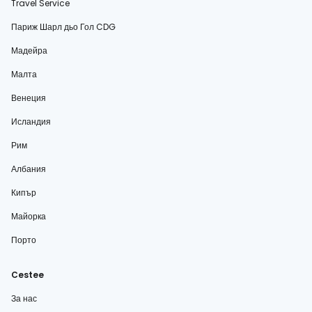
Travel Service
Париж Шарл дьо Гол CDG
Мадейра
Малта
Венеция
Исландия
Рим
Албания
Кипър
Майорка
Порто
Cestee
За нас