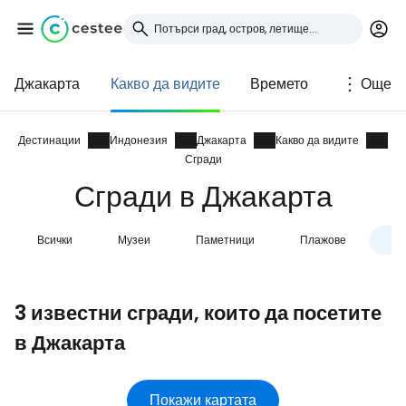
Джакарта
Какво да видите
Времето
Още
Влезте в Cestee
... световната общност на туристите
Дестинации
Индонезия
Джакарта
Какво да видите
Сгради
Сгради в Джакарта
Продължете с Google
Всички
Музеи
Паметници
Плажове
Сг
Продължете с Facebook
3 известни сгради, които да посетите
в Джакарта
Продължете с имейл
Покажи картата