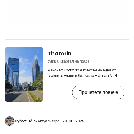
Thamrin
Улица, Квартал на града
Районът Thamrin е кръстен на една от
главните улици в Джакарта - Jalan M. H.
Thamrin. Това е модерна част на Джакарта
с много небостъргачи, търговски центрове и
Прочетете повече
луксозни хотели. [btn "10 най-добри хотела
в Джакарта"
https://www.booking.com/city/id/jakarta.cs.h
aid=2405297;label=p-jakarta-thamrin]
Основната част на модерна Джакарта се
намира около метростанциите и жп гарата
Kryštof Hájek
актуализиран 20. 08. 2025
Dukuh Atas и Sudirman, където има най-
голяма концентрация на…