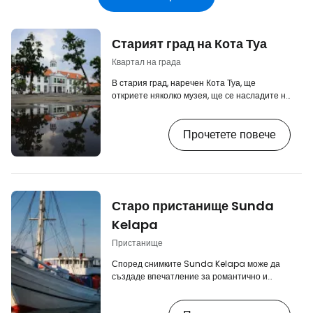
Старият град на Кота Туа
Квартал на града
В стария град, наречен Кота Туа, ще
откриете няколко музея, ще се насладите на
колониалната холандска архитектура, а на
главния площад ще можете да наблюдавате
Прочетете повече
как индонезийски и други туристи от
региона се возят на цветни велосипеди под
наем с широки сламени шапки от
многобройните местни кафенета. Старият
град е известен още като Уд Батавия или
Кота Лама. [btn "10-те най-добри хотела в
Старо пристанище Sunda
Джакарта"
https://www.booking.com/city/id/jakarta.cs.h
Kelapa
Пристанище
Според снимките Sunda Kelapa може да
създаде впечатление за романтично и
емблематично място на брега на Джакарта.
Десетки странно изглеждащи, ярко