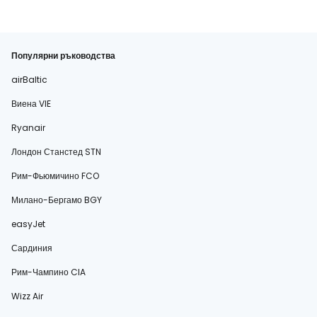
Популярни ръководства
airBaltic
Виена VIE
Ryanair
Лондон Станстед STN
Рим-Фьюмичино FCO
Милано-Бергамо BGY
easyJet
Сардиния
Рим-Чампино CIA
Wizz Air