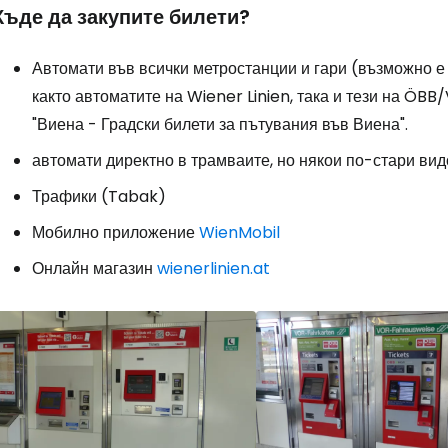
Къде да закупите билети?
Автомати във всички метростанции и гари (възможно е 
както автоматите на Wiener Linien, така и тези на ÖBB
"Виена - Градски билети за пътувания във Виена".
автомати директно в трамваите, но някои по-стари вид
Трафики (Tabak)
Мобилно приложение
WienMobil
Онлайн магазин
wienerlinien.at