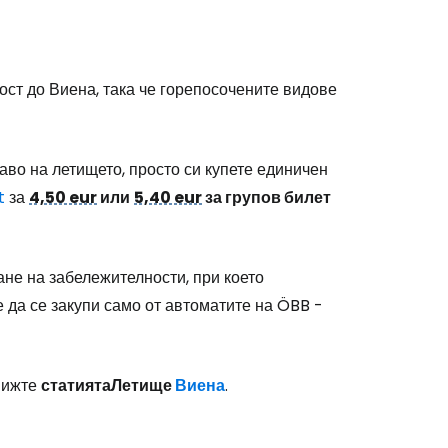
ст до Виена, така че горепосочените видове
аво на летището, просто си купете единичен
t
за
4,50 eur
или
5,40 eur
за групов билет
не на забележителности, при което
да се закупи само от автоматите на ÖBB -
вижте
статиятаЛетище
Виена
.