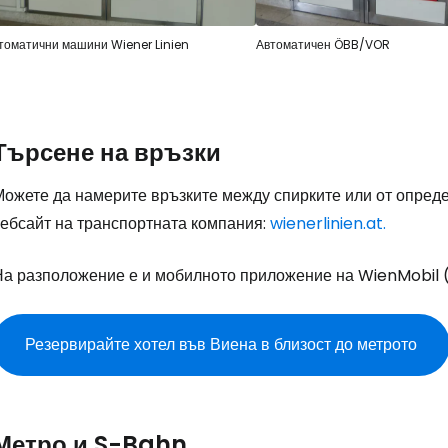
томатични машини Wiener Linien
Автоматичен ÖBB/VOR
Търсене на връзки
Можете да намерите връзките между спирките или от опреде
уебсайт на транспортната компания:
wienerlinien.at.
На разположение е и мобилното приложение на WienMobil 
Резервирайте хотел във Виена в близост до метрото
Метро и S-Bahn