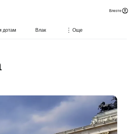
Влезте
м дотам
Влак
Още
а