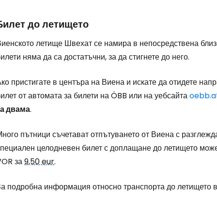
Билет до летището
Виенското летище Швехат се намира в непосредствена близо
илети няма да са достатъчни, за да стигнете до него.
ко пристигате в центъра на Виена и искате да отидете напр
илет от автомата за билети на ÖBB или на уебсайта
oebb.a
за двама
.
ного пътници съчетават отпътуването от Виена с разглежда
специален целодневен билет с доплащане до летището може 
VOR за
9,50 eur
.
За подробна информация относно транспорта до летището 