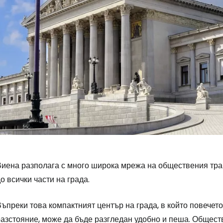
Виена разполага с много широка мрежа на обществения тран
о всички части на града.
ъпреки това компактният център на града, в който повечет
разстояние, може да бъде разгледан удобно и пеша. Общест