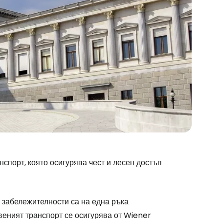
спорт, която осигурява чест и лесен достъп
о забележителности са на една ръка
веният транспорт се осигурява от Wiener