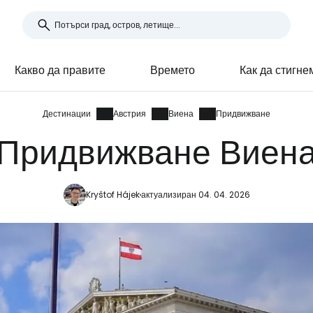
Какво да правите
Времето
Как да стигне
Дестинации
Австрия
Виена
Придвижване
Придвижване Виен
Kryštof Hájek
актуализиран 04. 04. 2026