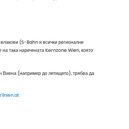
, влакови (S-Bahn и всички регионални
 на така наречената Kernzone Wien, която
ън Виена (например до летището), трябва да
linien.at