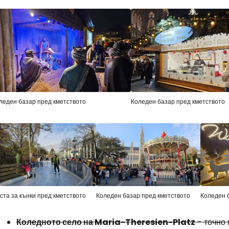
леден базар пред кметството
Коледен базар пред кметството
ста за кънки пред кметството
Коледен базар пред кметството
Коледен 
Коледното село на Maria-Theresien-Platz
- точно