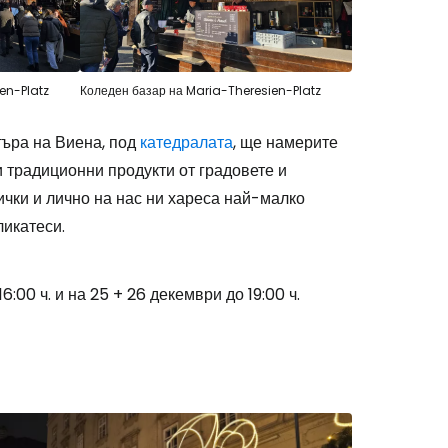
en-Platz
Коледен базар на Maria-Theresien-Platz
търа на Виена, под
катедралата
, ще намерите
и традиционни продукти от градовете и
ички и лично на нас ни хареса най-малко
ликатеси.
6:00 ч. и на 25 + 26 декември до 19:00 ч.