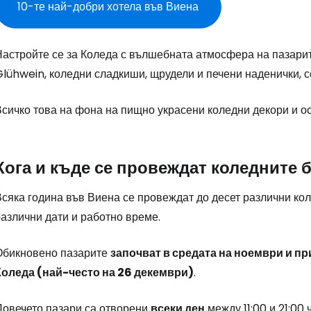
10-те най-добри хотела във Виена
Настройте се за Коледа с вълшебната атмосфера на пазари
lühwein, коледни сладкиши, щрудели и печени наденички, с
Всичко това на фона на пищно украсени коледни декори и о
Кога и къде се провеждат коледните 
сяка година във Виена се провеждат до десет различни коле
азлични дати и работно време.
Обикновено пазарите
започват в средата на ноември и пр
Коледа (най-често на 26 декември)
.
Повечето пазари са отворени
всеки ден
между 11:00 и 21:00 