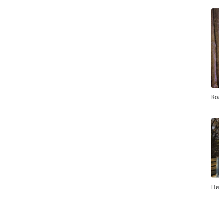
Ко
Пи