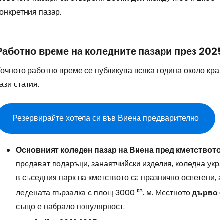
онкретния пазар.
Работно време на коледните пазари през 2025
очното работно време се публикува всяка година около кра
ази статия.
Резервирайте хотела си във Виена предварително
Основният коледен пазар на Виена пред кметствот
продават подаръци, занаятчийски изделия, коледна укра
в съседния парк на кметството са празнично осветени,
кв
ледената пързалка с площ 3000
. м. Местното
дърво
също е набрало популярност.