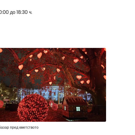
:00 до 18:30 ч.
stee
одължете с Google
дължете с Facebook
дължете с имейл
базар пред кметството