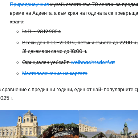
Природонаучния
музей, селото със 70 сергии за прода
време на Адвента, а към края на годината се превръща
храна.
14.11. - 23.12.2024
Всеки ден 11:00-21:00 ч., петък и събота до 22:00 ч
31 декември само до 18:00 ч.
Официален уебсайт:
weihnachtsdorf.at
Местоположение на картата
В сравнение с предишни години, един от най-популярните с
025 г.