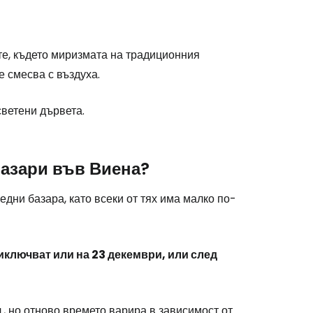
те, където миризмата на традиционния
е смесва с въздуха.
светени дървета.
базари във Виена?
дни базара, като всеки от тях има малко по-
иключват или на 23 декември, или след
ч., но отново времето варира в зависимост от