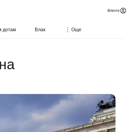
Влезте
м дотам
Влак
Още
на