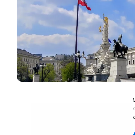
М
к
к