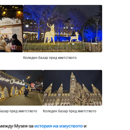
Коледен базар пред кметството
базар пред кметството
Коледен базар пред кметството
 между Музея за
история на изкуството
и