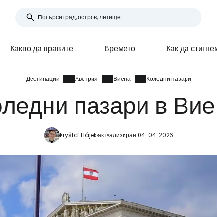
Какво да правите
Времето
Как да стигне
Дестинации
Австрия
Виена
Коледни пазари
оледни пазари в Вие
Kryštof Hájek
актуализиран 04. 04. 2026