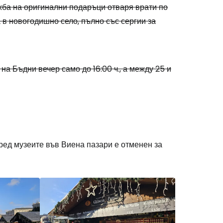
жба на оригинални подаръци отваря врати по
 в новогодишно село, пълно със сергии за
., на Бъдни вечер само до 16:00 ч., а между 25 и
ред музеите във Виена пазари е отменен за