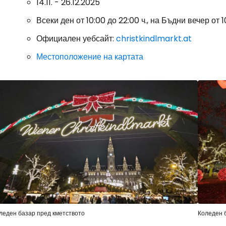
14.11. - 26.12.2025
Всеки ден от 10:00 до 22:00 ч., на Бъдни вечер от 10
Влезте в Ce
Официален уебсайт:
christkindlmarkt.at
Местоположение на картата
... световната общност на туристите
Пр
Про
Про
леден базар пред кметството
Коледен 