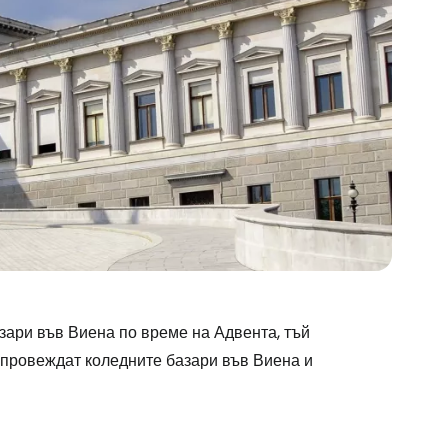
зари във Виена по време на Адвента, тъй
е провеждат коледните базари във Виена и