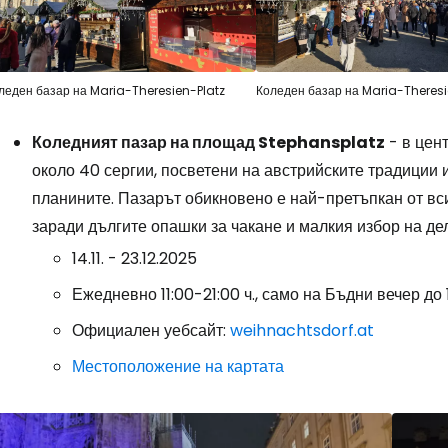
леден базар на Maria-Theresien-Platz
Коледен базар на Maria-Theresi
Коледният пазар на площад Stephansplatz
- в цен
около 40 сергии, посветени на австрийските традиции 
планините. Пазарът обикновено е най-претъпкан от вс
заради дългите опашки за чакане и малкия избор на де
14.11. - 23.12.2025
Ежедневно 11:00-21:00 ч., само на Бъдни вечер до 1
Официален уебсайт:
weihnachtsdorf.at
Местоположение на картата