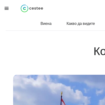
Виена
Какво да видите
К