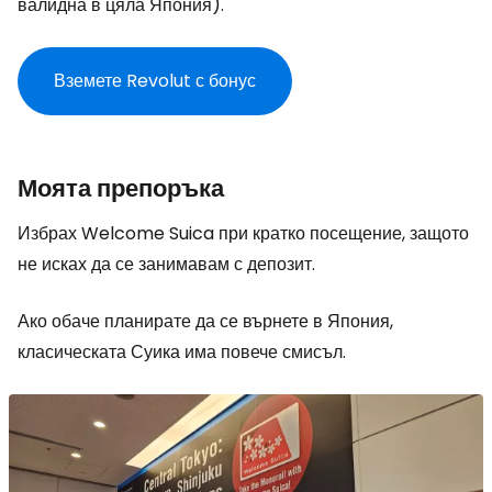
валидна в цяла Япония).
Вземете Revolut с бонус
Моята препоръка
Избрах Welcome Suica при кратко посещение, защото
не исках да се занимавам с депозит.
Ако обаче планирате да се върнете в Япония,
класическата Суика има повече смисъл.