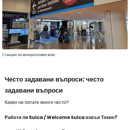
Станция на монорелсовия влак
Често задавани въпроси: често
задавани въпроси
Какво ни питате много често?
Работи ли Suica / Welcome Suica извън Токио?