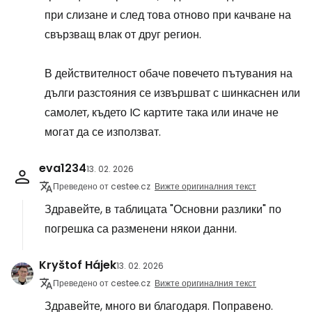
при слизане и след това отново при качване на
свързващ влак от друг регион.
В действителност обаче повечето пътувания на
дълги разстояния се извършват с шинкаснен или
самолет, където IC картите така или иначе не
могат да се използват.
eva1234
13. 02. 2026
Преведено от cestee.cz
Вижте оригиналния текст
Здравейте, в таблицата "Основни разлики" по
погрешка са разменени някои данни.
Kryštof Hájek
13. 02. 2026
Преведено от cestee.cz
Вижте оригиналния текст
Здравейте, много ви благодаря. Поправено.