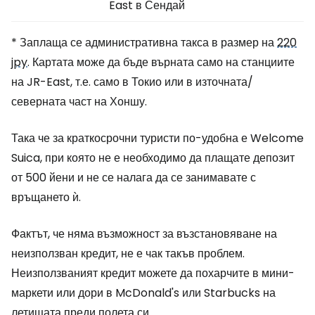
East в Сендай
* Заплаща се административна такса в размер на
220
jpy
. Картата може да бъде върната само на станциите
на JR-East, т.е. само в Токио или в източната/
северната част на Хоншу.
Така че за краткосрочни туристи по-удобна е Welcome
Suica, при която не е необходимо да плащате депозит
от 500 йени и не се налага да се занимавате с
връщането ѝ.
Фактът, че няма възможност за възстановяване на
неизползван кредит, не е чак такъв проблем.
Неизползваният кредит можете да похарчите в мини-
маркети или дори в McDonald's или Starbucks на
летищата преди полета си.