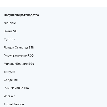
Популярни ръководства
airBaltic
Виена VIE
Ryanair
Лондон Станстед STN
Рим-Фьюмичино FCO
Милано-Бергамо BGY
easyJet
Сардиния
Рим-Чампино CIA
Wizz Air
Travel Service