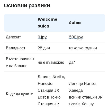
Основни разлики
Welcome
Suica
Suica
Депозит
0 jpy
500 jpy
Валидност
28 дни
няколко години
Възстановяван
не е възможно
да*
е на баланс
Летище Narita,
Haneda
Летище Narita,
Станция JR
Ханеда
Къде да купите
East в Токио
всички станции JR
Станция JR
East в Хоншу