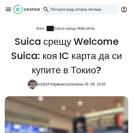
Блог
Suica срещу Welcome Suica: коя IC карта да си купите в Токио?
Влезте в Cestee
Suica срещу Welcome
... световната общност на туристите
Suica: коя IC карта да си
Продължете с Google
купите в Токио?
Kryštof Hájek
актуализиран 15. 06. 2026
Продължете с Facebook
Продължете с имейл