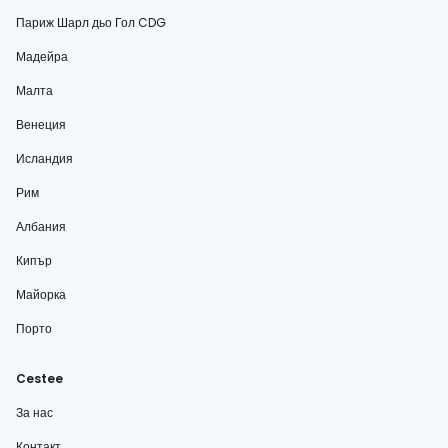
Париж Шарл дьо Гол CDG
Мадейра
Малта
Венеция
Исландия
Рим
Албания
Кипър
Майорка
Порто
Cestee
За нас
Контакт