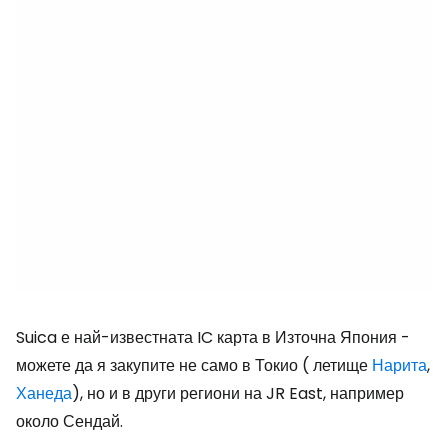
Suica е най-известната IC карта в Източна Япония -
можете да я закупите не само в Токио ( летище
Нарита
,
Ханеда
), но и в други региони на JR East, например
около Сендай.