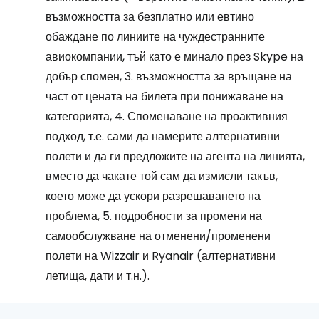
възможността за безплатно или евтино
обаждане по линиите на чуждестранните
авиокомпании, тъй като е минало през Skype на
добър спомен, 3. възможността за връщане на
част от цената на билета при понижаване на
категорията, 4. Споменаване на проактивния
подход, т.е. сами да намерите алтернативни
полети и да ги предложите на агента на линията,
вместо да чакате той сам да измисли такъв,
което може да ускори разрешаването на
проблема, 5. подробности за промени на
самообслужване на отменени/променени
полети на Wizzair и Ryanair (алтернативни
летища, дати и т.н.).