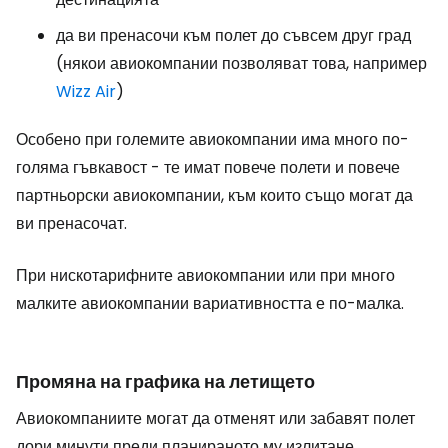
да ви пренасочи към полет до съвсем друг град
(някои авиокомпании позволяват това, например
Wizz Air
)
Особено при големите авиокомпании има много по-
голяма гъвкавост - те имат повече полети и повече
партньорски авиокомпании, към които също могат да
ви пренасочат.
При нискотарифните авиокомпании или при много
малките авиокомпании вариативността е по-малка.
Промяна на графика на летището
Авиокомпаниите могат да отменят или забавят полет
дори минути преди планираното му излитане.