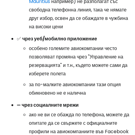
Mauritius
например) не разполагат със
свободна телефонна линия, така че нямате
друг избор, освен да се обаждате в чужбина
на високи цени
✅
чрез уеб/мобилно приложение
особено големите авиокомпании често
позволяват промяна чрез "Управление на
резервацията" и т.н., където можете сами да
изберете полета
за по-малките авиокомпании тази опция
обикновено не е налична
➖
чрез социалните мрежи
ако не ви се обажда по телефона, можете да
опитате да се свържете с официалните
профили на авиокомпаниите във Facebook