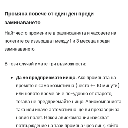
Промяна повече от един ден преди
заминаването
Най-често промените в разписанията и часовете на
полетите се извършват между 1 и 3 месеца преди
заминаването.
В този случай имате три възможности:
Да не предприемате нищо.
Ако промяната на
времето е само козметична (често +- 10 минути)
или новото време ви е по-удобно от старото,
тогава не предприемайте нищо. Авиокомпанията
така или иначе автоматично ще ви презавери за
новия полет. Някои авиокомпании изискват
потвърждение на тази промяна чрез линк, който