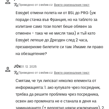
Преведено от cestee.cz
Вижте оригиналния текст
Easyjet отмени полета ни от BSL до PRG (уж
поради стачка във Франция, но на таблото за
излитане само този полет беше обявен за
отменен - така че не мисля така) и тъй като
Easyjet летеше до Дрезден след 2 часа,
презаверихме билетите си там. Имаме ли право
на обезщетение?
J0x
01. 12. 2025
Преведено от cestee.cz
Вижте оригиналния текст
Смятам, че тук липсват няколко елемента от
информацията: 1. ако купувате чрез посредник,
трябва да решите проблема чрез посредника,
освен ако промяната не е станала в деня на
заминаването (+ вероятно някои изключения), 2.