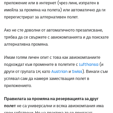
приложение или в интернет (чрез линк, изпратен в
имейла за промяна на полета) или автоматично да ги
пререгистрират за алтернативен полет.
Ако не сте доволни от автоматичното презаписване,
трябва да се свържете с авиокомпанията и да поискате
алтернативна промяна.
Имам голям личен опит с това как авиокомпаниите
подхождат към промените в полетите с
Lufthansa
(и
други от групата LH, като
Austrian
и
Swiss
). Винаги съм
успявал сам да намеря заместващия полет в
приложението.
Правилата за промяна на резервацията за друг
полет
не са универсални и всяка авиокомпания има
свои собствени. Но на практика те се прилагат: