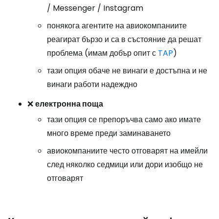
/ Messenger / Instagram
понякога агентите на авиокомпаниите
реагират бързо и са в състояние да решат
проблема (имам добър опит с
TAP
)
тази опция обаче не винаги е достъпна и не
винаги работи надеждно
❌
електронна поща
тази опция се препоръчва само ако имате
много време преди заминаването
авиокомпаниите често отговарят на имейли
след няколко седмици или дори изобщо не
отговарят