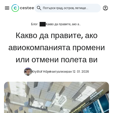
Блог
Какво да правите, ако авиокомпанията промени или отмени полета ви
Влезте в Cestee
Какво да правите, ако
... световната общност на туристите
авиокомпанията промени
Продължете с Google
или отмени полета ви
Kryštof Hájek
актуализиран 12. 01. 2026
Продължете с Facebook
Продължете с имейл