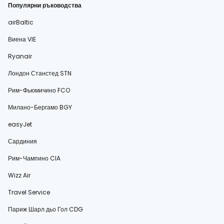
Популярни ръководства
airBaltic
Виена VIE
Ryanair
Лондон Станстед STN
Рим-Фьюмичино FCO
Милано-Бергамо BGY
easyJet
Сардиния
Рим-Чампино CIA
Wizz Air
Travel Service
Париж Шарл дьо Гол CDG